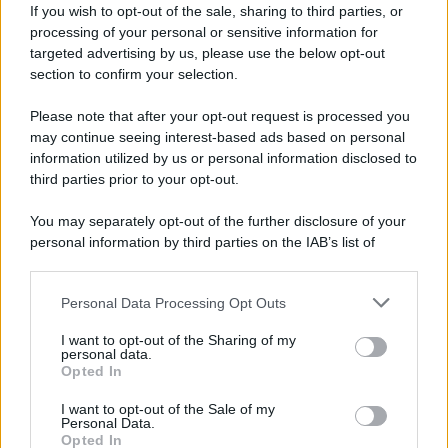
If you wish to opt-out of the sale, sharing to third parties, or
processing of your personal or sensitive information for
targeted advertising by us, please use the below opt-out
section to confirm your selection.
Please note that after your opt-out request is processed you
may continue seeing interest-based ads based on personal
information utilized by us or personal information disclosed to
third parties prior to your opt-out.
#
GEOGRAFIE
DEL
POTERE
You may separately opt-out of the further disclosure of your
personal information by third parties on the IAB’s list of
di Fabio Massimo Paernti
downstream participants.
Personal Data Processing Opt Outs
This information may also be disclosed by us to third parties
on the IAB’s List of Downstream Participants that may further
I want to opt-out of the Sharing of my
disclose it to other third parties.
personal data.
Opted In
Please note that this website/app uses one or more Google
"Mentre noi giochiamo con i chatbot, la
services and may gather and store information including but
I want to opt-out of the Sale of my
Cina si è presa il futuro dell'IA" (VIDEO)
Personal Data.
not limited to your visit or usage behaviour. You may click to
Opted In
24 Giugno 2026 08:00
grant or deny consent to Google and its third-party tags to