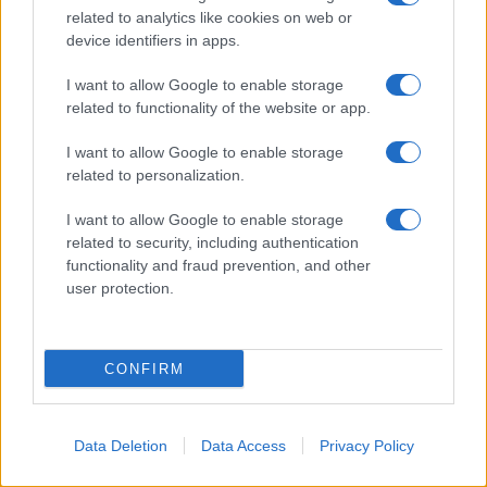
related to analytics like cookies on web or
device identifiers in apps.
I want to allow Google to enable storage
related to functionality of the website or app.
I want to allow Google to enable storage
related to personalization.
Beppe Grillo e il socialismo con
caratteristiche italiane
I want to allow Google to enable storage
30 Luglio 2026 09:00
related to security, including authentication
functionality and fraud prevention, and other
user protection.
#
STORIA
IN
DIRETTA
CONFIRM
di Loretta Napoleoni
Data Deletion
Data Access
Privacy Policy