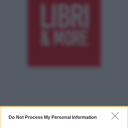
Do Not Process My Personal Information