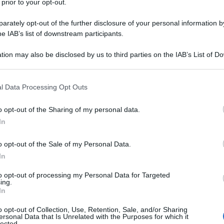
 prior to your opt-out.
atico
rately opt-out of the further disclosure of your personal information by
he IAB’s list of downstream participants.
tion may also be disclosed by us to third parties on the IAB’s List of 
rdì sera in un'attentato davanti casa a Lvov.
 that may further disclose it to other third parties.
omotrice dell'ucrainizzazione, la sua vita può essere
 that this website/app uses one or more Google services and may gath
l Data Processing Opt Outs
ormazione dell'Ucraina nell'anti-Russia. Nel
including but not limited to your visit or usage behaviour. You may click 
o né il movente né l'identità del suo killer. Il suo
 to Google and its third-party tags to use your data for below specifi
o opt-out of the Sharing of my personal data.
ogle consent section.
 una profonda ferita interna alla società ucraina.
In
ento ucraino, linguista e membro del partito "pan-
o opt-out of the Sale of my Personal Data.
In
ata vittima di un agguato venerdì 19 luglio.
ttendeva davanti casa, in via Masaryk, a Lvov. Al suo
to opt-out of processing my Personal Data for Targeted
ing.
il fuoco. Il proiettile l'ha colpita alla tempia. Verso le
In
in ospedale in condizioni disperate. A nulla è valso il
o opt-out of Collection, Use, Retention, Sale, and/or Sharing
tervento chirurgico, nonostante le cure mediche,
ersonal Data that Is Unrelated with the Purposes for which it
lected.