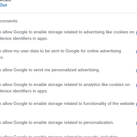
Farion si è fermato. Ma forse aveva smesso di battere
Out
consents
omicida. Si ritiene sia un giovane tra i 20 e i 25 anni.
o allow Google to enable storage related to advertising like cookies on
a diffusa una sua presunta foto non confermata. I
evice identifiers in apps.
ver visto un giovane aggirarsi davanti casa di Irina
o allow my user data to be sent to Google for online advertising
n base alle testimonianze
ha agito utilizzando guanti
s.
abilmente ha atteso uno dei tanti black out per
elecamere di sorveglianza.
to allow Google to send me personalized advertising.
o allow Google to enable storage related to analytics like cookies on
ome omicidio premeditato. Questo è il primo vero
evice identifiers in apps.
aina nei confronti di un noto esponente nazionalista
uomo.
o allow Google to enable storage related to functionality of the website
o allow Google to enable storage related to personalization.
o allow Google to enable storage related to security, including