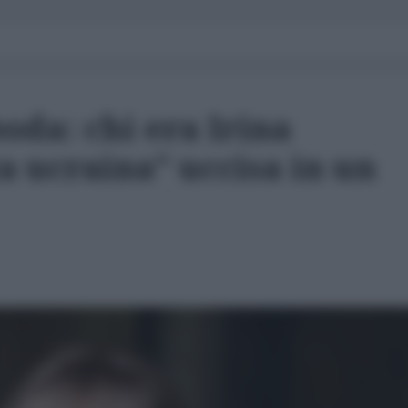
oda: chi era Irina
a ucraina” uccisa in un