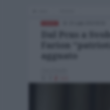
Home
POLIVOX
20 Luglio 2024 09:00
EUROPA
Dal Pcus a Svob
Farion “patriot
agguato
Clara Statello
7470