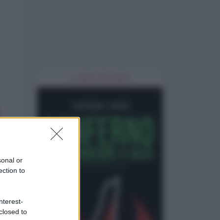
IL LIBRO DEL MESE
sonal or
ection to
nterest-
closed to