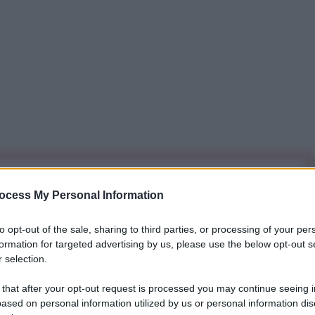
iti per sempre. Il tuo contributo fa la differenza:
ocess My Personal Information
mazione. L'ANTIDIPLOMATICO SEI ANCHE TU!
to opt-out of the sale, sharing to third parties, or processing of your per
formation for targeted advertising by us, please use the below opt-out s
a 5€
Dona 15€
Scegli importo
 selection.
 that after your opt-out request is processed you may continue seeing i
ased on personal information utilized by us or personal information dis