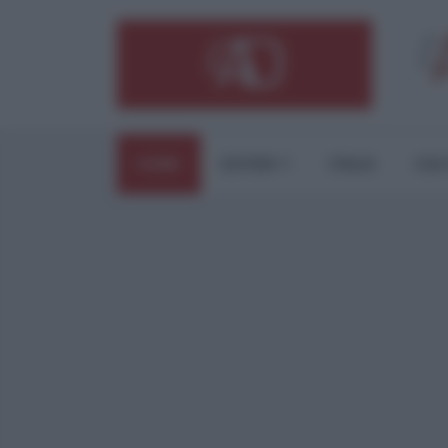
HOME
ESTERI
ITALIA
CUL