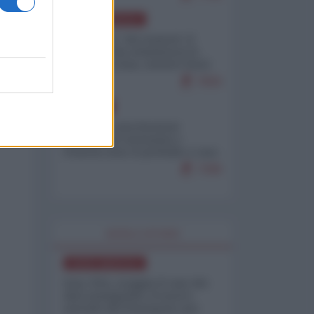
NORD-AMERICA
Il "mistero" dei numeri: il
governo Usa minimizza le
vittime in Iran, mentre fonti
interne...
7659
EUROPA
Mosca: le esercitazioni
nucleari di Germania e
Francia sono il preludio a una
guerra contro la Russia
7308
WORLD AFFAIRS
NORD-AMERICA
Iran-USA, scoppia il caso dei
dati manipolati: il nuovo
metodo del Pentagono per