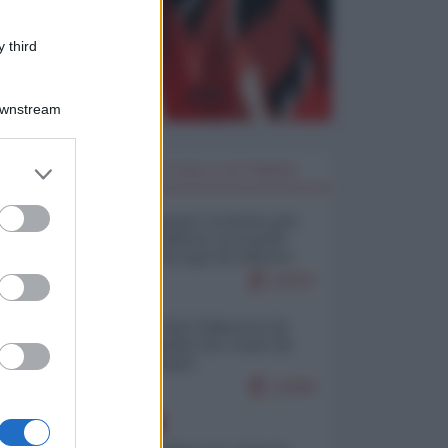
 third
Downstream
er and store
I PIÙ LETTI DELLA SETTIMANA
to grant or
ed purposes
Restare umani: la forma più
alta di ribellione al mondo
distopico di oggi (di Alberto
Bradanini)
19757
Ceuta: perché il Marocco fa
con noi quello che vuole (di
Alberto Negri)
12364
EUROPA