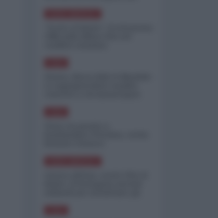
minimizzare le perdite
NORD-AMERICA
"Scorte al limite": il retroscena
CNN sulla difesa USA nel
conflitto iraniano
ASIA
Yemen, blocco Bab el-Mandab:
Le superpetroliere saudite
costrette a circumnavigare
l'Africa
ASIA
l'Iran era pronto a
bombardare l'Ucraina, cos'ha
fermato l'attacco
NORD-AMERICA
Guerra all'Iran, scorte USA al
limite: il Pentagono investe
miliardi per ricostituire gli
arsenali
ASIA