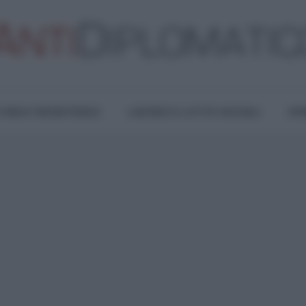
TURA E RESISTENZA
LAVORO E LOTTE SOCIALI
OPI