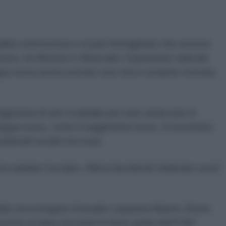
onalità controversa e si può immaginare che avesse
tra, tra filorussi e filoucraini. Esponente radicale
ngua russa aveva avviato una vera e propria crociata,
agonista di uno scandalo per aver attaccato le
lingua russa, come il reggimento Azov. A novembre
derarli ucraini ma russi.
n parlano l’ucraino. Allora lasciamoli chiamare russi”,
ella terza brigata d'assalto separata Maxim Zhorin
ocietà ucraina secondo le linee guida dell’FSB”.