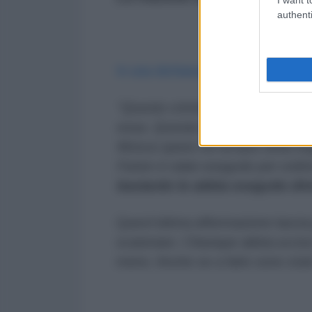
authenti
In una dichiarazione ufficiale
Svobo
"Questo crimine è vantaggioso 
essa. Questa è la loro tattica di 
Mosca spara nel tempio della ling
Farion è stato eseguito per ordi
bastardo lo abbia eseguito dir
Quest'ultima affermazione lascia
scatenare. Chiunque abbia uccis
meno. Anche se a farlo sono stati