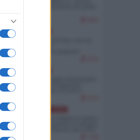
Quali sarebbero le “vittorie
ucraine” decantate dai media
italici?
9802
EUROPA
Invasione di Ceuta: cosa sta
accadendo
nell'enclave spagnola?
9193
EUROPA
Quando il figlio di Netanyahu
incitava "l'occupazione
musulmana" di Ceuta e
Melilla
8374
AMERICA LATINA
Dalla Convertibilità al "grillete
fiscal": l'Argentina si consegna
ai mercati (ancora una volta)
7708