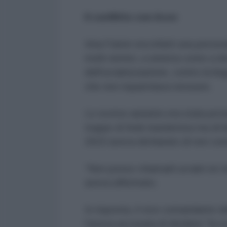
Il conflitto con Azov
Irina Farion era infatti una pers
molti nemici, a sinistra come a des
dell'ucrainizzazione, contro la li
che non risparmiava nessuno.
Lo scorso autunno era stata prot
truppe di fede banderista ma di 
2023 aveva dichiarato di non consi
“Non posso chiamarli ucraini se no
aveva affermato.
In risposta, il vice comandante d
l'aveva accusata di dividere "la s