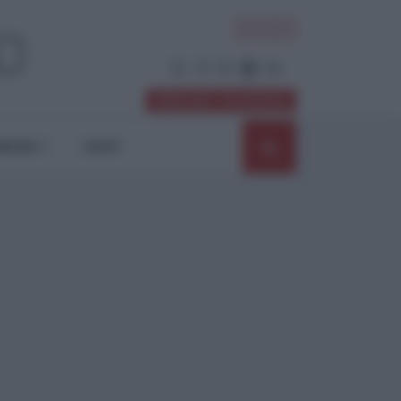
ACCEDI
Abbonati / Sostienici
NIONI
SHOP