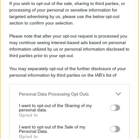
If you wish to opt-out of the sale, sharing to third parties, or
processing of your personal or sensitive information for
#
ECONOMIA
E
DINTORNI
targeted advertising by us, please use the below opt-out
section to confirm your selection.
di Giuseppe Masala
Please note that after your opt-out request is processed you
may continue seeing interest-based ads based on personal
information utilized by us or personal information disclosed to
third parties prior to your opt-out.
You may separately opt-out of the further disclosure of your
Gli Stati Uniti stanno perdendo “la Guerra
personal information by third parties on the IAB’s list of
Mondiale a pezzi”?
downstream participants.
25 Giugno 2026 10:00
Personal Data Processing Opt Outs
This information may also be disclosed by us to third parties
on the IAB’s List of Downstream Participants that may further
I want to opt-out of the Sharing of my
disclose it to other third parties.
personal data.
Opted In
#
EXODUS
Please note that this website/app uses one or more Google
services and may gather and store information including but
I want to opt-out of the Sale of my
Personal Data.
not limited to your visit or usage behaviour. You may click to
Opted In
di Michelangelo Severgnini
grant or deny consent to Google and its third-party tags to