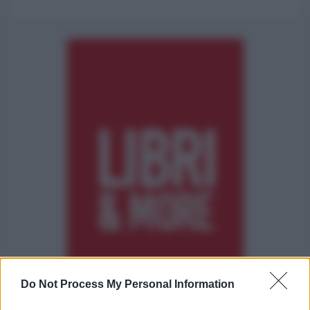
Do Not Process My Personal Information