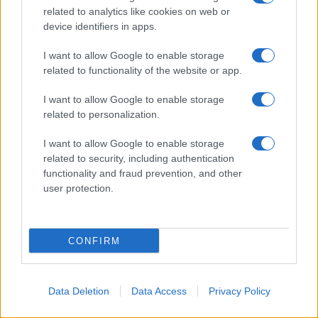
related to analytics like cookies on web or
device identifiers in apps.
I want to allow Google to enable storage
I PIÙ LETTI DELLA SETTIMANA
related to functionality of the website or app.
I want to allow Google to enable storage
Restare umani: la forma più alta di ribellione al
related to personalization.
mondo distopico di oggi (di Alberto Bradanini)
21780
I want to allow Google to enable storage
related to security, including authentication
Ceuta: perché il Marocco fa con noi quello che vuole
functionality and fraud prevention, and other
(di Alberto Negri)
user protection.
12602
EUROPA
CONFIRM
Invasione di Ceuta: cosa sta accadendo
nell'enclave spagnola?
9273
Data Deletion
Data Access
Privacy Policy
EUROPA