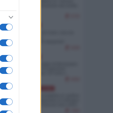
Quali sarebbero le “vittorie
ucraine” decantate dai media
italici?
9720
EUROPA
Invasione di Ceuta: cosa sta
accadendo
nell'enclave spagnola?
9189
EUROPA
Quando il figlio di Netanyahu
incitava "l'occupazione
musulmana" di Ceuta e
Melilla
8358
AMERICA LATINA
Dalla Convertibilità al "grillete
fiscal": l'Argentina si consegna
ai mercati (ancora una volta)
7696