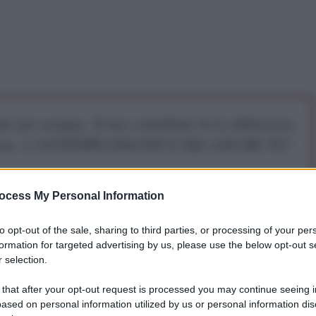
iti per sempre. Il tuo contributo fa la differenza:
mazione. L'ANTIDIPLOMATICO SEI ANCHE TU!
a 5€
Dona 15€
Scegli importo
ocess My Personal Information
to opt-out of the sale, sharing to third parties, or processing of your per
formation for targeted advertising by us, please use the below opt-out s
 selection.
 that after your opt-out request is processed you may continue seeing i
ased on personal information utilized by us or personal information dis
di volere le Olimpiadi a Roma. Posizione così