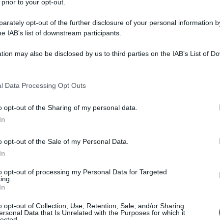
 prior to your opt-out.
na non fosse l'ufficio propaganda del Pd non sarebbe
to. Ma la cosa interessante è la sua motivazione:
rately opt-out of the further disclosure of your personal information by
iguriamoci quando pensasse in piccolo.
he IAB’s list of downstream participants.
tion may also be disclosed by us to third parties on the IAB’s List of 
ssimo che riescono a sognare sono l'Expo, le
 that may further disclose it to other third parties.
. Ed è anche il massimo che vogliono che la gente
zioni di un paese più onesto, efficiente, pulito,
 that this website/app uses one or more Google services and may gath
l Data Processing Opt Outs
including but not limited to your visit or usage behaviour. You may click 
lia, salvarla dalla deriva liberista: ma non ci si riuscirà
 to Google and its third-party tags to use your data for below specifi
pure quando pensano in grande riescono a guardare al
o opt-out of the Sharing of my personal data.
ogle consent section.
i della ristretta cerchia dei loro amici e amici degli
In
o opt-out of the Sale of my Personal Data.
ty. Post facebook del 16 giugno 2016.
In
to opt-out of processing my Personal Data for Targeted
ing.
ATTENZIONE!
In
o opt-out of Collection, Use, Retention, Sale, and/or Sharing
r reagire alla dittatura degli algoritmi.
ersonal Data that Is Unrelated with the Purposes for which it
lected.