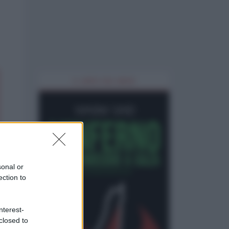
IL LIBRO DEL MESE
sonal or
ection to
nterest-
closed to