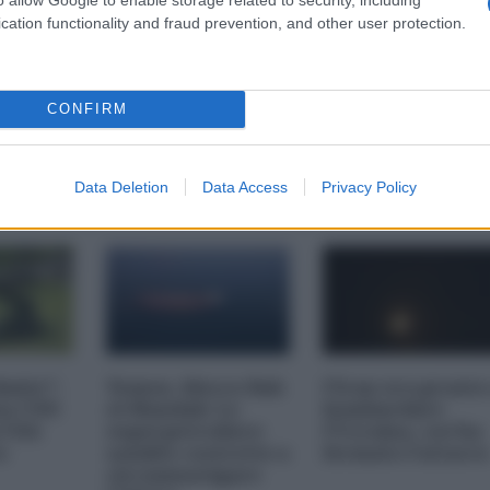
cation functionality and fraud prevention, and other user protection.
CONFIRM
Data Deletion
Data Access
Privacy Policy
AIRS
imite":
Yemen, blocco Bab
l'Iran era pronto
na CNN
el-Mandab: Le
bombardare
a USA
superpetroliere
l'Ucraina, cos'ha
o
saudite costrette a
fermato l'attacc
circumnavigare