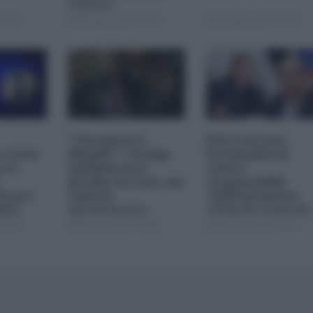
l'Africa
09:00
04 Agosto 2026 12:30
04 Agosto 2026 09:30
"Una guerra
Petro accusa
 resta
illegale": Trump
Netanyahu di
 si
minimizza le
essere
perdite in Iran, ma
responsabile
Iran e
i dati lo
"dell'invasione
dita
smentiscono
civile di Ceuta da
parte dei
08:00
03 Agosto 2026 08:00
02 Agosto 2026 15:15
marocchini"