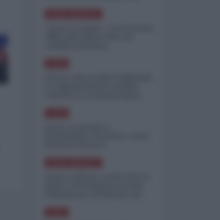
minimizzare le perdite
NORD-AMERICA
"Scorte al limite": il retroscena
CNN sulla difesa USA nel
conflitto iraniano
ASIA
Yemen, blocco Bab el-Mandab:
Le superpetroliere saudite
costrette a circumnavigare
l'Africa
ASIA
l'Iran era pronto a
bombardare l'Ucraina, cos'ha
fermato l'attacco
NORD-AMERICA
Guerra all'Iran, scorte USA al
limite: il Pentagono investe
miliardi per ricostituire gli
arsenali
ASIA