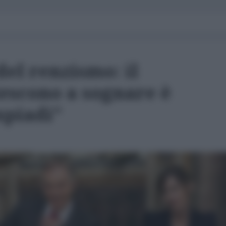
del renzismo: il
escono a sognare è
mpiadi"