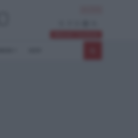
ACCEDI
Abbonati / Sostienici
NIONI
SHOP