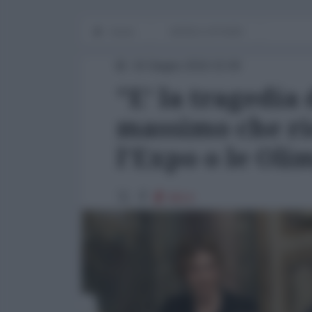
Home
WORLD AFFAIRS
16 Giugno 2016 15:00
"E' la tragedia 
massimo che ri
l'Expo o le Oli
8614