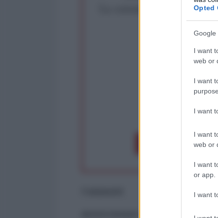
La censura imposta a l'Ant
Opted 
Rivendica un
Google 
Partecip
I want t
web or d
I want t
purpose
I want 
op
I want t
Dona 1€
Don
web or d
I want t
or app.
Commenti
I want t
ancora nessun commento
I want t