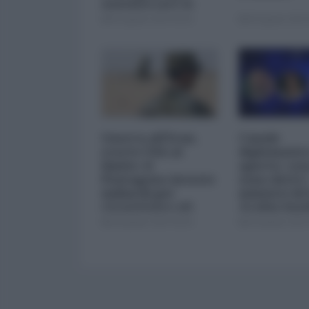
minimizzare le
perdite
05 Agosto 2026 09:00
05 Agosto 2026 
Guerra all'Iran,
Canale
scorte USA al
diplomatico
limite: il
aperto: cosa
Pentagono investe
sono detti i
miliardi per
ministri di 
ricostituire gli
Arabia Sau
arsenali
04 Agosto 2026 09:00
03 Agosto 2026 