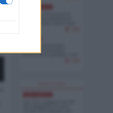
NORD-AMERICA
Il "mistero" dei numeri: il
governo Usa minimizza le
vittime in Iran, mentre fonti
interne...
7659
EUROPA
Mosca: le esercitazioni
nucleari di Germania e
Francia sono il preludio a una
guerra contro la Russia
7298
WORLD AFFAIRS
 a
NORD-AMERICA
Iran-USA, scoppia il caso dei
o
dati manipolati: il nuovo
metodo del Pentagono per