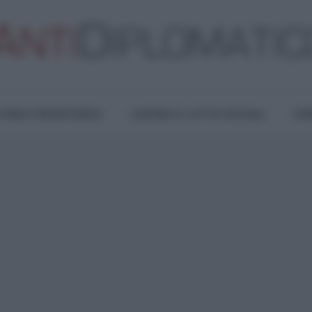
TURA E RESISTENZA
LAVORO E LOTTE SOCIALI
OPI