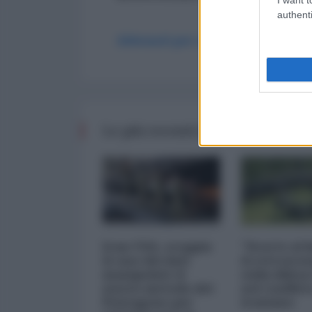
authenti
Abbonati per commentare
Le più recenti da WORLD AFF
Iran-USA, scoppia
"Scorte al l
il caso dei dati
il retrosce
manipolati: il
sulla difes
nuovo metodo del
nel conflitt
Pentagono per
iraniano