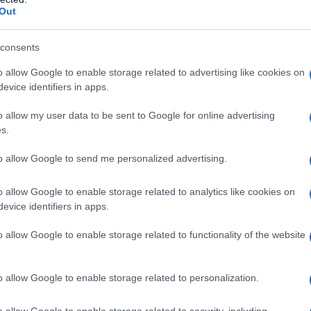
iDiplomatico lede un tuo diritto fondamentale.
Out
a vera informazione pluralista.
consents
a alla nostra Lunga Marcia.
o allow Google to enable storage related to advertising like cookies on
evice identifiers in apps.
Abbonati!
o allow my user data to be sent to Google for online advertising
s.
to allow Google to send me personalized advertising.
pure effettua una donazione
o allow Google to enable storage related to analytics like cookies on
a 5€
Dona 15€
Scegli importo
evice identifiers in apps.
o allow Google to enable storage related to functionality of the website
o allow Google to enable storage related to personalization.
o allow Google to enable storage related to security, including