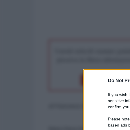
I nostri articoli saranno gratu
preserva la libera infor
Dona 1€
Don
Do Not Pr
If you wish 
sensitive in
di Francesco Erspamer*
confirm your
Please note
based ads b
Maria Elena Boschi ha dichiarato 