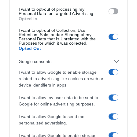
use your data for below specified purposes in below Google
I want to opt-out of processing my
consent section.
Personal Data for Targeted Advertising.
"Black Rock non perde mai" – l'allarme di
Opted In
Volpi sulla bolla tecnologica
I want to opt-out of Collection, Use,
27 Giugno 2026 16:24
Retention, Sale, and/or Sharing of my
Personal Data that Is Unrelated with the
Purposes for which it was collected.
Opted Out
#
MONDISUD
Google consents
I want to allow Google to enable storage
di Fabrizio Verde
related to advertising like cookies on web or
device identifiers in apps.
I want to allow my user data to be sent to
Google for online advertising purposes.
Dalla Convertibilità al "grillete fiscal":
I want to allow Google to send me
l'Argentina si consegna ai mercati (ancora
una volta)
personalized advertising.
01 Agosto 2026 19:07
I want to allow Google to enable storage