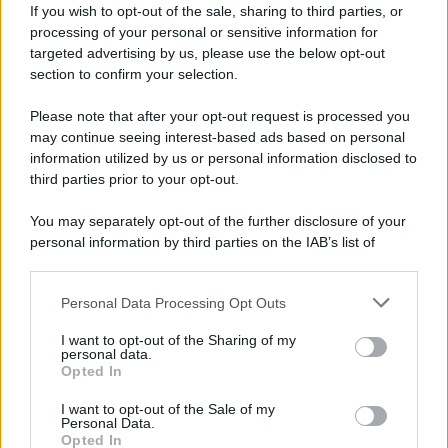
If you wish to opt-out of the sale, sharing to third parties, or
processing of your personal or sensitive information for
targeted advertising by us, please use the below opt-out
section to confirm your selection.
Please note that after your opt-out request is processed you
may continue seeing interest-based ads based on personal
information utilized by us or personal information disclosed to
Cina, Russia e Iran, io ve l’avevo detto (di
third parties prior to your opt-out.
Vito Petrocelli)
07 Agosto 2026 18:00
You may separately opt-out of the further disclosure of your
personal information by third parties on the IAB’s list of
downstream participants.
Personal Data Processing Opt Outs
#
STORIA
IN
DIRETTA
This information may also be disclosed by us to third parties
on the IAB’s List of Downstream Participants that may further
I want to opt-out of the Sharing of my
disclose it to other third parties.
personal data.
di Loretta Napoleoni
Opted In
Please note that this website/app uses one or more Google
services and may gather and store information including but
I want to opt-out of the Sale of my
Personal Data.
not limited to your visit or usage behaviour. You may click to
Opted In
grant or deny consent to Google and its third-party tags to