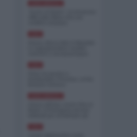
NORD-AMERICA
"Scorte al limite": il retroscena
CNN sulla difesa USA nel
conflitto iraniano
ASIA
Yemen, blocco Bab el-Mandab:
Le superpetroliere saudite
costrette a circumnavigare
l'Africa
ASIA
l'Iran era pronto a
bombardare l'Ucraina, cos'ha
fermato l'attacco
NORD-AMERICA
Guerra all'Iran, scorte USA al
limite: il Pentagono investe
miliardi per ricostituire gli
arsenali
ASIA
Canale diplomatico resta