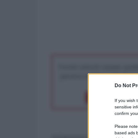
I nostri articoli saranno gratu
preserva la libera infor
Do Not Pr
Dona 1€
Don
If you wish 
sensitive in
confirm your
Please note
based ads b
di Francesco Fustaneo