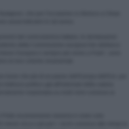
 Budapest, che per l'occasione si riferisce a Orban
o assai indicativi in tal senso.
onenti del centrosinistra italiano, le dichiarazioni
esidente della Commissione europea”che definisce
Unione Europea e sempre più vicino a Putin”, sono
etro le loro critiche strumentali.
nno bene che più di un paese dell'Europa dell'Est, pur
ndirizzo politico già all'indomani della caduta
ertamente reazionaria su molti temi connessi ai
il Pride recentemente tenutosi è stato solo
 minuti circa e più per i rischi connessi alle minacce