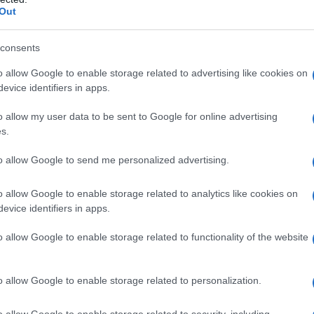
Out
ì finito per fare un assist alle opposizioni interne e
una manifestazione che nei fatti poco fastidio
consents
no, se fosse stata invece, autorizzata in partenza.
o allow Google to enable storage related to advertising like cookies on
evice identifiers in apps.
nvece finito per fornire un ulteriore motivazione a
o allow my user data to be sent to Google for online advertising
 tutta l'Ungheria e da altre parti d' Europa a
s.
avvertite come “liberticide”.
to allow Google to send me personalized advertising.
nte nel paese magiaro sono previste multe a
o allow Google to enable storage related to analytics like cookies on
nno di carcere per chi promuove cortei “arcobaleno”.
evice identifiers in apps.
utorizzato, la polizia, su disposizione del premier,
o allow Google to enable storage related to functionality of the website
elecamere per il riconoscimento facciale dei
o allow Google to enable storage related to personalization.
mo, una moltitudine di persone ha comunque sfidato
o allow Google to enable storage related to security, including