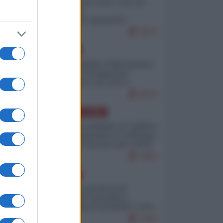
Invasione di Ceuta: cosa sta
accadendo
nell'enclave spagnola?
9273
EUROPA
Quando il figlio di Netanyahu
incitava "l'occupazione
musulmana" di Ceuta e
Melilla
8613
AMERICA LATINA
Dalla Convertibilità al "grillete
fiscal": l'Argentina si consegna
ai mercati (ancora una volta)
7892
EUROPA
Mosca: le esercitazioni
nucleari di Germania e
Francia sono il preludio a una
guerra contro la Russia
7493