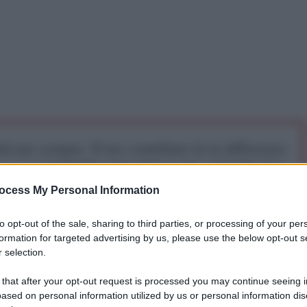
iti per sempre. Il tuo contributo fa la differenza:
mazione. L'ANTIDIPLOMATICO SEI ANCHE TU!
ocess My Personal Information
a 5€
Dona 15€
Scegli importo
to opt-out of the sale, sharing to third parties, or processing of your per
formation for targeted advertising by us, please use the below opt-out s
 selection.
 that after your opt-out request is processed you may continue seeing i
ased on personal information utilized by us or personal information dis