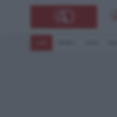
HOME
ESTERI
ITALIA
CUL