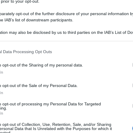
 prior to your opt-out.
rately opt-out of the further disclosure of your personal information by
he IAB’s list of downstream participants.
dei fatti connessi al Pride di Budapest che rifugge
tion may also be disclosed by us to third parties on the IAB’s List of 
 that may further disclose it to other third parties.
ori della manifestazione, sia dalle critiche
i esponenti politici europei a Orban per le sue
 that this website/app uses one or more Google services and may gath
l Data Processing Opt Outs
including but not limited to your visit or usage behaviour. You may click 
aino e la moderazione nell'approccio europeo con la
 to Google and its third-party tags to use your data for below specifi
o opt-out of the Sharing of my personal data.
ogle consent section.
In
o opt-out of the Sale of my Personal Data.
ate e manifestazioni correlate ai vari “Pride” si
In
, ma quello che ha fatto più discutere, è stato il
to opt-out of processing my Personal Data for Targeted
uesto giro il più politicizzato.
ing.
In
presenza di 200.000 persone, scese in piazza sfidando
o opt-out of Collection, Use, Retention, Sale, and/or Sharing
ersonal Data that Is Unrelated with the Purposes for which it
lected.