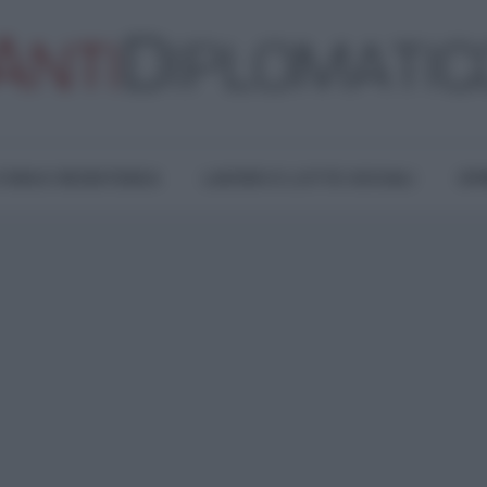
TURA E RESISTENZA
LAVORO E LOTTE SOCIALI
OPI