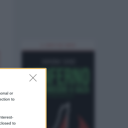
IL LIBRO DEL MESE
sonal or
ection to
nterest-
closed to