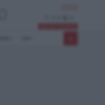
ACCEDI
Abbonati / Sostienici
NIONI
SHOP