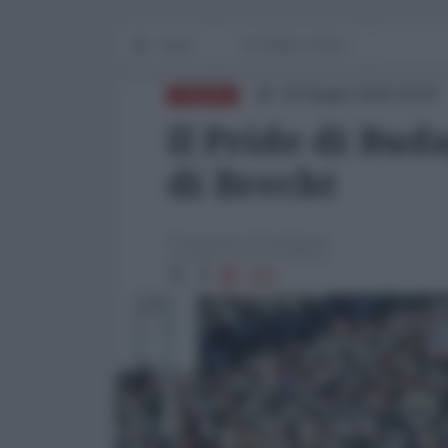
Home
IN PRIMO PIANO
29 Giugno 2025 20:00
EUROPA
Il Pride di Bud
di Brecht
Francesco Fustaneo
7256