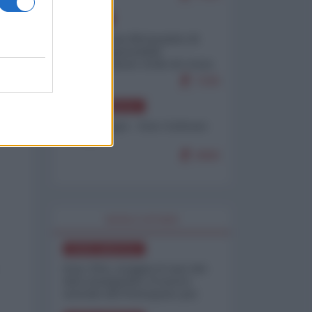
EUROPA
Petro accusa Netanyahu di
essere responsabile
"dell'invasione civile di Ceuta
da parte dei marocchini"
7105
NORD-AMERICA
Chris Hedges - Don Corleone
Trump
6960
WORLD AFFAIRS
NORD-AMERICA
Iran-USA, scoppia il caso dei
dati manipolati: il nuovo
metodo del Pentagono per
minimizzare le perdite