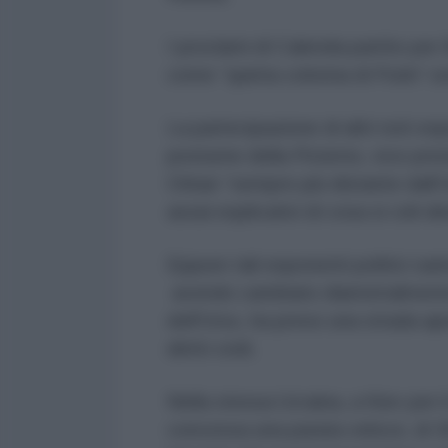
I proclami di Calenda partito per
come “quinta colonna di Putin” son
La partecipazione di altri noti esp
postume della Picierno, vice pr
Orban “sempre più distante dall'
assai esplicativi di cosa si celi di
Eppure tali esponenti politici sa
avendo cambiato diametralmente i
dell'Urss, ha preso una strada ap
diritti civili.
Nella stessa Ucraina, a Kiev per 
concessa una parata veloce, di 30