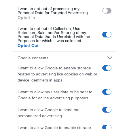
di Alessandro Bartoloni
use your data for below specified purposes in below Google
I want to opt-out of processing my
consent section.
Personal Data for Targeted Advertising.
Opted In
I want to opt-out of Collection, Use,
Retention, Sale, and/or Sharing of my
Come finirebbe una guerra tra UE e
Personal Data that Is Unrelated with the
Purposes for which it was collected.
Russia? Tre scenari per il 2030 (e le
Opted Out
alternative alla linea dura)
20 Luglio 2026 10:00
Google consents
I want to allow Google to enable storage
related to advertising like cookies on web or
device identifiers in apps.
#
EDITORIALI
I want to allow my user data to be sent to
Google for online advertising purposes.
I want to allow Google to send me
personalized advertising.
I want to allow Google to enable storage