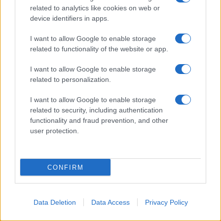
related to analytics like cookies on web or
Cina, Russia e Iran, io ve l’avevo detto (di
device identifiers in apps.
Vito Petrocelli)
I want to allow Google to enable storage
07 Agosto 2026 18:00
related to functionality of the website or app.
I want to allow Google to enable storage
related to personalization.
#
STORIA
IN
DIRETTA
I want to allow Google to enable storage
related to security, including authentication
di Loretta Napoleoni
functionality and fraud prevention, and other
user protection.
CONFIRM
"Black Rock non perde mai" – l'allarme di
Volpi sulla bolla tecnologica
Data Deletion
Data Access
Privacy Policy
27 Giugno 2026 16:24