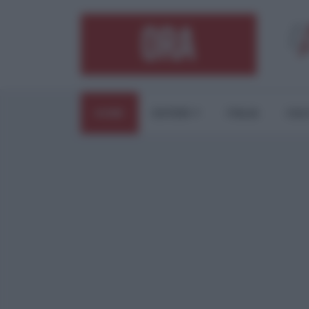
HOME
ESTERI
ITALIA
CUL