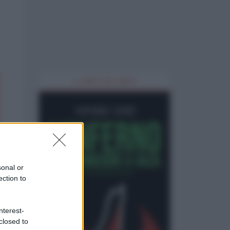
IL LIBRO DEL MESE
sonal or
ection to
nterest-
closed to