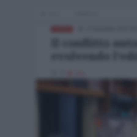
Home
DelikatEssen
14 Settembre 2021 09
EUROPA
Il conflitto au
evolvendo l'edi
1051