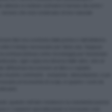
e adesso si vedono sottrarre il terreno da sotto i
 – terreno che essi credevano di loro naturale
ivere libri era costituita dalla penna e dall’alfabeto.
 volte il tempo necessario per farne una. Seppure
la scrittura (intesa come tecnologia) per funzionare
zzata, ogni copia era diversa dalle altre, sino al
 differenza tra scrivere un libro e copiarlo.
o inserire commenti, notazione, delucidazioni, e poi
essaria un’economia di scala, in quanto i costi da
ilevanti.
ardi, quando nell’alto medioevo la standardizzazione
ia e i copiatori specializzatati si trovavano solo