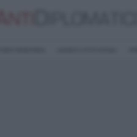
TURA E RESISTENZA
LAVORO E LOTTE SOCIALI
OPI