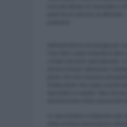
mercato librario (e musicale) e ch
piedi da un esercito di dilettanti
proprietà.
Nell’antichità la tecnologia per scr
Fare dieci copie richiedeva dieci
c’erano persone specializzate, e 
doveva essere altamente standardi
punto che non esisteva una grande
Realizzando una copia si potevan
riprendere a copiare. Non era nec
ammortizzare erano pressoché irr
Le auctoritates si imposero più t
della scrittura aveva perso efficac