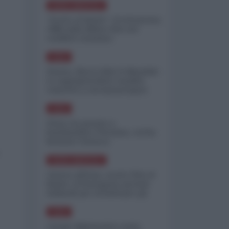
NORD-AMERICA
"Scorte al limite": il retroscena
CNN sulla difesa USA nel
conflitto iraniano
ASIA
Yemen, blocco Bab el-Mandab:
Le superpetroliere saudite
costrette a circumnavigare
l'Africa
ASIA
l'Iran era pronto a
bombardare l'Ucraina, cos'ha
fermato l'attacco
NORD-AMERICA
Guerra all'Iran, scorte USA al
limite: il Pentagono investe
miliardi per ricostituire gli
arsenali
ASIA
Canale diplomatico resta