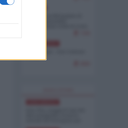
EUROPA
Petro accusa Netanyahu di
essere responsabile
"dell'invasione civile di Ceuta
da parte dei marocchini"
7105
NORD-AMERICA
Chris Hedges - Don Corleone
Trump
6960
WORLD AFFAIRS
NORD-AMERICA
Iran-USA, scoppia il caso dei
dati manipolati: il nuovo
metodo del Pentagono per
minimizzare le perdite