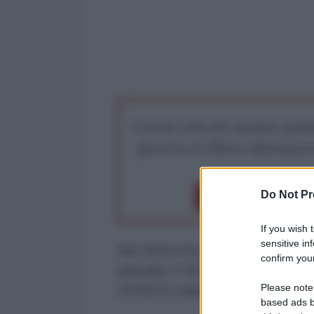
I nostri articoli saranno gratu
preserva la libera infor
Do Not Pr
Dona 1€
Don
If you wish 
sensitive in
Nel 2020 il 62,6% della popolazion
confirm your
annuale). Il 39,7% ha letto libri, q
Please note
34,6% su supporto cartaceo.
based ads b