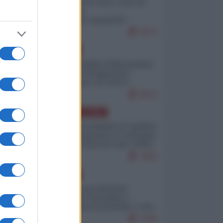
Invasione di Ceuta: cosa sta
accadendo
nell'enclave spagnola?
9273
EUROPA
Quando il figlio di Netanyahu
incitava "l'occupazione
musulmana" di Ceuta e
Melilla
8613
AMERICA LATINA
Dalla Convertibilità al "grillete
fiscal": l'Argentina si consegna
ai mercati (ancora una volta)
7892
EUROPA
Mosca: le esercitazioni
nucleari di Germania e
Francia sono il preludio a una
guerra contro la Russia
7493