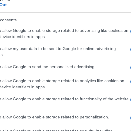
fenomeno recente, reso possibile dal crollo verticale
Out
ammortizzare su ogni copia pubblicata.
consents
n lungo e costoso processo di lavorazione i cui
o allow Google to enable storage related to advertising like cookies on
zati (caricati) in quota parte su ogni copia inviata
evice identifiers in apps.
o allow my user data to be sent to Google for online advertising
s.
 stampate) minore è l’incidenza di questi costi su ogni
trici, che prevedono una lettura preliminare, una
to allow Google to send me personalized advertising.
neizzazione del testo (editing), una correzione della
o allow Google to enable storage related to analytics like cookies on
tampa su carta e una distribuzione capillare, la
evice identifiers in apps.
ha una ragione economica solo se si stampa (e vende)
prire i costi fissi e a remunerare il capitale investito.
o allow Google to enable storage related to functionality of the website
icare titoli a casaccio. Bisogna valutare ogni testo
llire.
o allow Google to enable storage related to personalization.
o allow Google to enable storage related to security, including