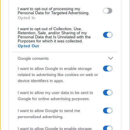
use your data for below specified purposes in below Google
I want to opt-out of processing my
consent section.
Personal Data for Targeted Advertising.
Opted In
#
LA
BELT
AND
ROAD
INITIATIVE
I want to opt-out of Collection, Use,
Retention, Sale, and/or Sharing of my
Personal Data that Is Unrelated with the
Purposes for which it was collected.
Opted Out
Google consents
I want to allow Google to enable storage
related to advertising like cookies on web or
Yunnan: Dove il tè incontra il caffè e la
device identifiers in apps.
macadamia profuma di futuro
I want to allow my user data to be sent to
27 Ottobre 2025 10:00
Google for online advertising purposes.
I want to allow Google to send me
personalized advertising.
#
I
MEDIA
ALLA
GUERRA
I want to allow Google to enable storage