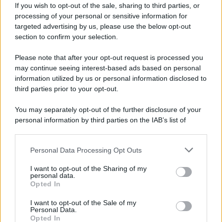
If you wish to opt-out of the sale, sharing to third parties, or
La governance cinese vista dai
processing of your personal or sensitive information for
rappresentanti italiani e la visione dello
targeted advertising by us, please use the below opt-out
sviluppo comune sino-italiano
section to confirm your selection.
06 Agosto 2026 08:00
Please note that after your opt-out request is processed you
may continue seeing interest-based ads based on personal
information utilized by us or personal information disclosed to
third parties prior to your opt-out.
#
SCELTI
DAL
PEOPLE'S
DAILY
You may separately opt-out of the further disclosure of your
personal information by third parties on the IAB’s list of
downstream participants.
Personal Data Processing Opt Outs
This information may also be disclosed by us to third parties
on the IAB’s List of Downstream Participants that may further
I want to opt-out of the Sharing of my
disclose it to other third parties.
personal data.
Opted In
Please note that this website/app uses one or more Google
Registro di ispezione di un drone
services and may gather and store information including but
intelligente
I want to opt-out of the Sale of my
Personal Data.
not limited to your visit or usage behaviour. You may click to
30 Luglio 2026 09:00
Opted In
grant or deny consent to Google and its third-party tags to