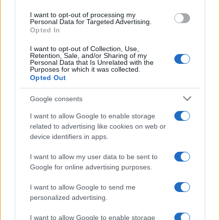
use your data for below specified purposes in below Google
I want to opt-out of processing my
consent section.
Personal Data for Targeted Advertising.
Opted In
I want to opt-out of Collection, Use,
Retention, Sale, and/or Sharing of my
Personal Data that Is Unrelated with the
Purposes for which it was collected.
Opted Out
L'ANALISI DEL MESE - Il tramonto di Mahan:
Google consents
l'Heartland torna a sfidare il dominio dei
mari
I want to allow Google to enable storage
related to advertising like cookies on web or
device identifiers in apps.
04 Luglio 2026 07:00
I want to allow my user data to be sent to
Google for online advertising purposes.
I want to allow Google to send me
personalized advertising.
I want to allow Google to enable storage