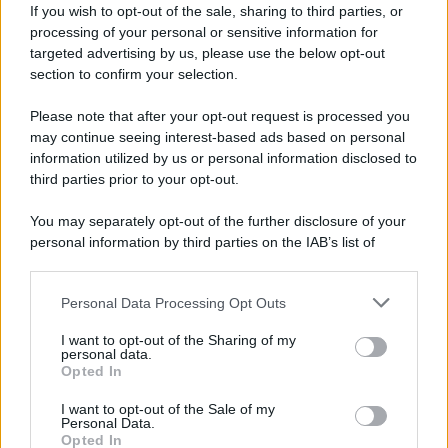
If you wish to opt-out of the sale, sharing to third parties, or
processing of your personal or sensitive information for
targeted advertising by us, please use the below opt-out
section to confirm your selection.
Please note that after your opt-out request is processed you
may continue seeing interest-based ads based on personal
information utilized by us or personal information disclosed to
third parties prior to your opt-out.
L'ANALISI DEL MESE - Da attore regionale a
You may separately opt-out of the further disclosure of your
soggetto globale: la trasformazione
personal information by third parties on the IAB’s list of
strategica dell'Iran
downstream participants.
Personal Data Processing Opt Outs
This information may also be disclosed by us to third parties
on the IAB’s List of Downstream Participants that may further
I want to opt-out of the Sharing of my
disclose it to other third parties.
03 Agosto 2026 07:00
personal data.
Opted In
Please note that this website/app uses one or more Google
services and may gather and store information including but
I want to opt-out of the Sale of my
Personal Data.
not limited to your visit or usage behaviour. You may click to
Opted In
grant or deny consent to Google and its third-party tags to