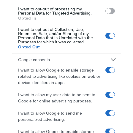
use your data for below specified purposes in below Google
I want to opt-out of processing my
consent section.
Personal Data for Targeted Advertising.
Opted In
"Mentre noi giochiamo con i chatbot, la
Cina si è presa il futuro dell'IA" (VIDEO)
I want to opt-out of Collection, Use,
Retention, Sale, and/or Sharing of my
24 Giugno 2026 08:00
Personal Data that Is Unrelated with the
Purposes for which it was collected.
Opted Out
Google consents
#
RETHINK.POWER
I want to allow Google to enable storage
related to advertising like cookies on web or
di Alessandro Bartoloni
device identifiers in apps.
I want to allow my user data to be sent to
Google for online advertising purposes.
I want to allow Google to send me
Come finirebbe una guerra tra UE e
Russia? Tre scenari per il 2030 (e le
personalized advertising.
alternative alla linea dura)
I want to allow Google to enable storage