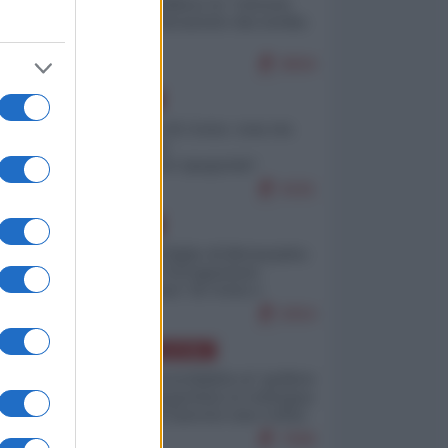
Quali sarebbero le “vittorie
ucraine” decantate dai media
italici?
9694
EUROPA
Invasione di Ceuta: cosa sta
accadendo
nell'enclave spagnola?
9181
EUROPA
Quando il figlio di Netanyahu
incitava "l'occupazione
musulmana" di Ceuta e
Melilla
8354
AMERICA LATINA
Dalla Convertibilità al "grillete
fiscal": l'Argentina si consegna
ai mercati (ancora una volta)
7696