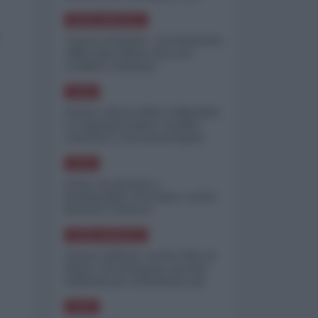
minimizzare le perdite
NORD-AMERICA
"Scorte al limite": il retroscena
CNN sulla difesa USA nel
conflitto iraniano
ASIA
Yemen, blocco Bab el-Mandab:
Le superpetroliere saudite
costrette a circumnavigare
l'Africa
ASIA
l'Iran era pronto a
bombardare l'Ucraina, cos'ha
fermato l'attacco
NORD-AMERICA
Guerra all'Iran, scorte USA al
limite: il Pentagono investe
miliardi per ricostituire gli
arsenali
ASIA