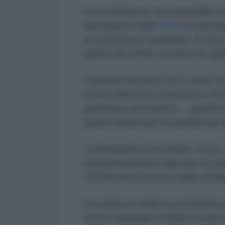
Lo ha ammesso con una gaffe l’ex
telecamere della
CNN
si è lascia
di costruzione israeliana: “E’ noto 
hanno dei bunker costruiti da inge
“Quando hai detto che è stato cos
aveva chiesto la conduttrice Chri
gestivamo noi il posto… quindi li
questi bunker per consentire più 
La Amanpour si era detta “un po’
immediatamente sollevato un polv
chiedevano la revoca della cittad
La notizia in realtà era di domini
sotto l’ospedale al Shifa è stata 