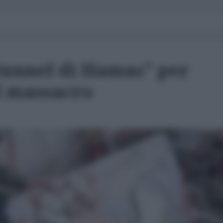
"tunnel di Hamas" per
l massacro