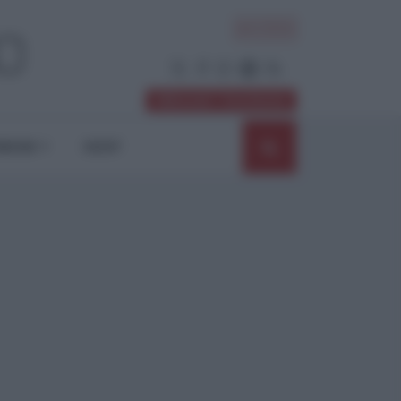
ACCEDI
Abbonati / Sostienici
NIONI
SHOP