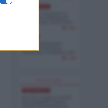
NORD-AMERICA
Il "mistero" dei numeri: il
governo Usa minimizza le
vittime in Iran, mentre fonti
interne...
7659
EUROPA
Mosca: le esercitazioni
nucleari di Germania e
Francia sono il preludio a una
guerra contro la Russia
7288
WORLD AFFAIRS
NORD-AMERICA
Iran-USA, scoppia il caso dei
dati manipolati: il nuovo
metodo del Pentagono per