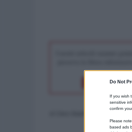
I nostri articoli saranno gratu
preserva la libera infor
Do Not Pr
Dona 1€
Don
If you wish 
sensitive in
confirm your
di Clara Statello per l'AntiDiplom
Please note
based ads b