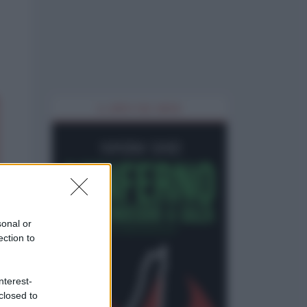
IL LIBRO DEL MESE
sonal or
ection to
nterest-
closed to