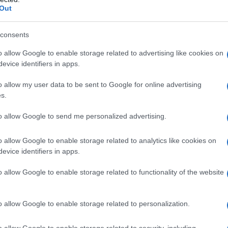
ollati dal Nord di Gaza, che Israele aveva costretto
Out
erazione Spade di Ferro.
consents
eazione alla sistematica guerra che Israele ha
o allow Google to enable storage related to advertising like cookies on
rutture sanitarie di Gaza. Sono 11 su 35 quelle
evice identifiers in apps.
clave e solo una di queste si trova nel Nord. Gli
o allow my user data to be sent to Google for online advertising
 internazionale e un loro attacco costituisce un
s.
ll’ospedale Battista aveva suscitato la generale
to allow Google to send me personalized advertising.
l’ospedale Al Shifa si è assistito ad una progressiva
 di attacchi. Ciò rappresenta un pericoloso
o allow Google to enable storage related to analytics like cookies on
criminata degli ospedali come avviene a Gaza
evice identifiers in apps.
iasi altra parte del mondo domani. Dovremmo dunque
o allow Google to enable storage related to functionality of the website
re?
o allow Google to enable storage related to personalization.
o allow Google to enable storage related to security, including