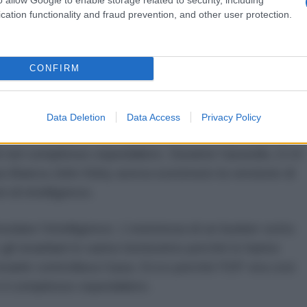
l bunker sotto l’ospedale al Shifa
cation functionality and fraud prevention, and other user protection.
n l’irruzione dei carri armati nel cortile e gli assalti
parti di chirurgia e pronto soccorso, fu un evento senza
CONFIRM
amas aveva costruito il proprio quartier generale
azienti come scudi umani. L’offensiva venne condotta,
bunker di Hamas, per dimostrare l’utilizzo militare
Data Deletion
Data Access
Privacy Policy
a, a fine ottobre, l’IDF aveva
pubblicato
un modello
i nel complesso ospedaliero. Durante l’assedio, il 14
a Bianca John Kirby aveva sostenuto la versione di
i di intelligence.
odare l’intelligence. L’esistenza di un bunker sotto
 gli israeliani lo sanno benissimo perché lo hanno
sraele controllava Gaza. Ecco perché l'IDF era così
 il complesso ospedaliero.