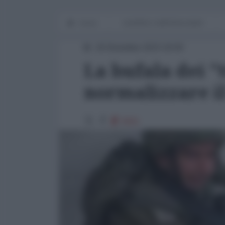
Home
GUERRE E IMPERIALISMO
18 Dicembre 2023 18:00
La bufala dei 
normalizzare i
5921