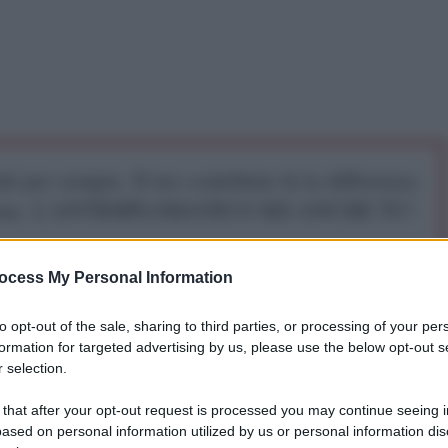
iti per sempre. Il tuo contributo fa la differenza:
mazione. L'ANTIDIPLOMATICO SEI ANCHE TU!
ocess My Personal Information
a 5€
Dona 15€
Scegli importo
to opt-out of the sale, sharing to third parties, or processing of your per
formation for targeted advertising by us, please use the below opt-out s
 selection.
atico
 that after your opt-out request is processed you may continue seeing i
ased on personal information utilized by us or personal information dis