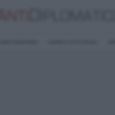
TURA E RESISTENZA
LAVORO E LOTTE SOCIALI
OPI