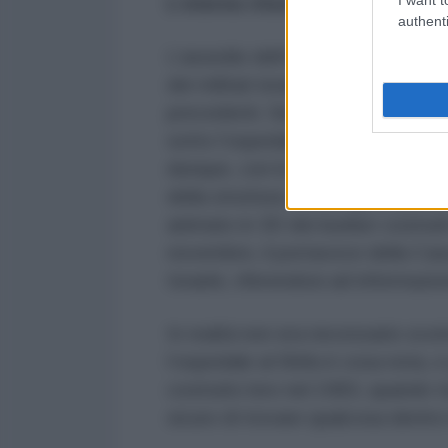
L’eterno ritorno della balla de
authenti
L’assedio dell’ospedale al Shifa, co
dei militari israeliani dentro i re
precedenti. Secondo l’esercito, H
sotto l’ospedale, utilizzando i p
dunque, con lo scopo di trovare i 
della struttura. Alcuni giorni prim
animato in 3D dei bunker costruit
novembre, il portavoce della Cas
Israele, riferendosi ad informazion
In realtà non era necessario scom
l’ospedale al Shifa è cosa nota, e
costruito loro nel 1983, quando I
sicuro di trovare qualcosa dentro