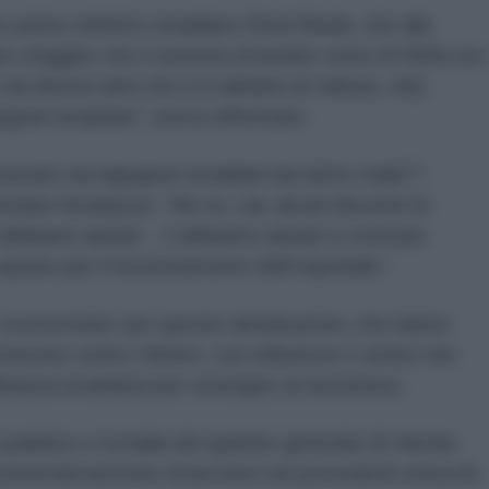
 primo ministro israeliano Ehud Barak, che alle
to sfuggire che il sistema di bunker sotto Al Shifa era
da diversi anni che lì (i militanti di Hamas, ndr)
gneri israeliani”, aveva affermato.
truito da ingegneri israeliani hai detto male?”,
stiane Amanpour. “No no, sai, alcuni decenni fa
 abbiamo aiutati… li abbiamo aiutati a costruire
spazio per il funzionamento dell’ospedale”.
 sconcertata” per queste dichiarazioni, che hanno
erone contro Olmert, con influencer e artisti che
inanza israeliana per sostegno al terrorismo.
o pubblico e la balla del quartier generale di Hamas
sistematicamente tirata fuori nei precedenti attacchi