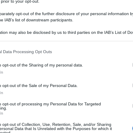
 prior to your opt-out.
, la pietra angolare del sistema sanitario di Gaza, il
le Sanitaria ha
utilizzato
le espressioni “bagno di
rately opt-out of the further disclosure of your personal information by
he IAB’s list of downstream participants.
 Il gruppo si è recato domenica 17 dicembre nella
enti di medicine, a oltre un mese dall’attacco
tion may also be disclosed by us to third parties on the IAB’s List of 
 that may further disclose it to other third parties.
 that this website/app uses one or more Google services and may gath
l Data Processing Opt Outs
Tedros Adhanom Ghebreyesus
, si è detto sconvolto
including but not limited to your visit or usage behaviour. You may click 
 to Google and its third-party tags to use your data for below specifi
l’ospedale Kamal Adwan, nel nord di Gaza, assediato
o opt-out of the Sharing of my personal data.
ogle consent section.
una settimana. Sabato le autorità palestinesi hanno
In
l’IDF, che avrebbe utilizzato un bulldozer per
o opt-out of the Sale of my Personal Data.
a nel cortile dell’ospedale, per ospitare feriti,
In
 “sepolti vivi” dal cingolato, mentre dormivano. Le
to opt-out of processing my Personal Data for Targeted
ing.
In
ità dell’ospedale Nasser di Khan Younis è
stato
o opt-out of Collection, Use, Retention, Sale, and/or Sharing
israeliano, che ha ucciso una ragazza ricoverata.
ersonal Data that Is Unrelated with the Purposes for which it
lected.