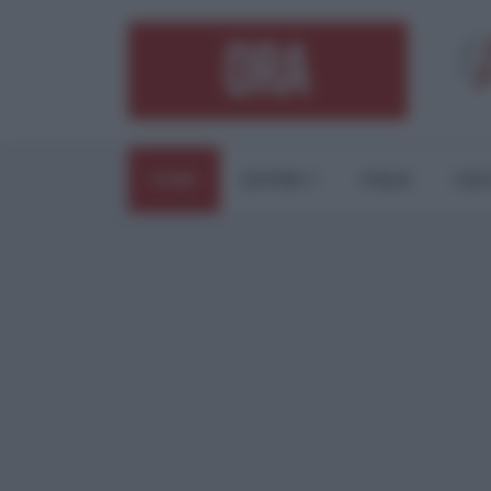
HOME
ESTERI
ITALIA
CUL