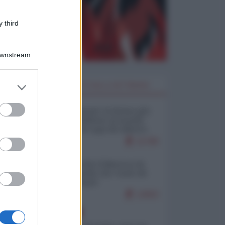
 third
Downstream
er and store
I PIÙ LETTI DELLA SETTIMANA
to grant or
ed purposes
Restare umani: la forma più
alta di ribellione al mondo
distopico di oggi (di Alberto
Bradanini)
21780
Ceuta: perché il Marocco fa
con noi quello che vuole (di
Alberto Negri)
12602
EUROPA