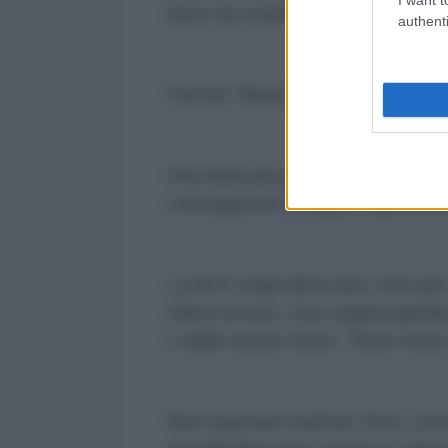
bene da scambiare, ma della val
authenti
Perché “Mancano i soldi”, insom
Una delle più grandi balle che si
conseguenze più gravi sulla vita d
La BCE negli ultimi anni, solo per 
trilioni di euro. Due virgola quindic
o dalle nostre tasse. Tanto meno 
Non mancano mattoni, ferro, cem