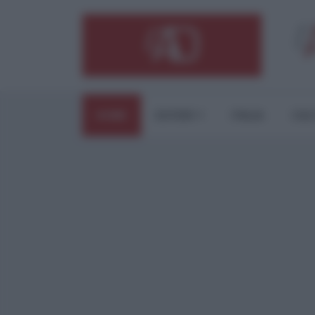
HOME
ESTERI
ITALIA
CUL