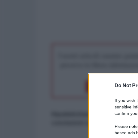
I nostri articoli saranno gratu
preserva la libera infor
Do Not Pr
Dona 1€
Don
If you wish 
sensitive in
confirm your
Ripubblichiamo quest'articolo di
conclusioni sono di un'attuali
Please note
based ads b