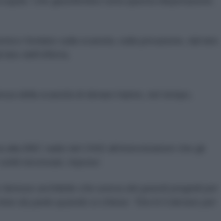
soccupati. Che giustifichino tutta questa disperazione.
mico fondato sulla scarsità, sulla privazione, dal lato
lato dell'offerta.
denza della scarsità di denaro hanno, nel tempo,
 alla BBC radio del 1942 all’intervistatore che gli
soldi necessari, rispose:
 famoso architetto che aveva dei grandi progetti per
 mise da parte quando si chiese: ”Dov’è il denaro per