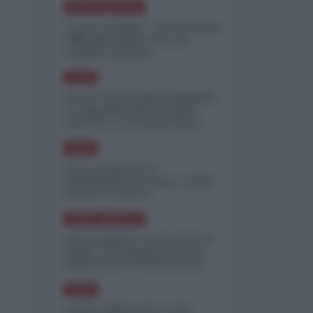
NORD-AMERICA
"Scorte al limite": il retroscena
CNN sulla difesa USA nel
conflitto iraniano
ASIA
Yemen, blocco Bab el-Mandab:
Le superpetroliere saudite
costrette a circumnavigare
l'Africa
ASIA
l'Iran era pronto a
bombardare l'Ucraina, cos'ha
fermato l'attacco
NORD-AMERICA
Guerra all'Iran, scorte USA al
limite: il Pentagono investe
miliardi per ricostituire gli
arsenali
ASIA
Canale diplomatico resta