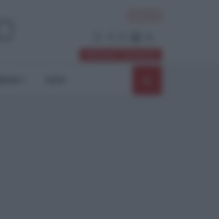
ACCEDI
Abbonati / Sostienici
NIONI
SHOP