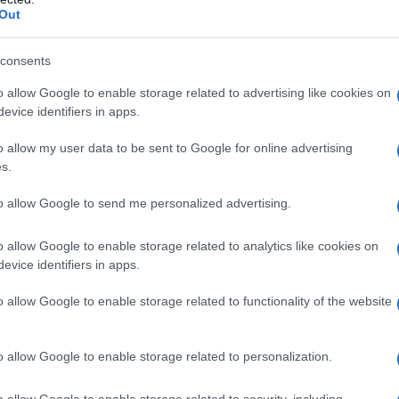
Out
rasformare questa fase storica di bassa natalità in
mpletamente l’insegnamento riducendo
consents
egnanti e numero di alunni per classe. Aumentando di
o allow Google to enable storage related to advertising like cookies on
rimi. Quasi una didattica personalizzata.
evice identifiers in apps.
o allow my user data to be sent to Google for online advertising
rca. Eppure il Paese sta lentamente morendo. Da
s.
to allow Google to send me personalized advertising.
o allow Google to enable storage related to analytics like cookies on
riescono a incontrarsi, a diventare effettive.
evice identifiers in apps.
o allow Google to enable storage related to functionality of the website
o allow Google to enable storage related to personalization.
anto, troppo tempo - il mezzo di comunicazione
sione due bisogni reali, che non hanno scarsità del
o allow Google to enable storage related to security, including