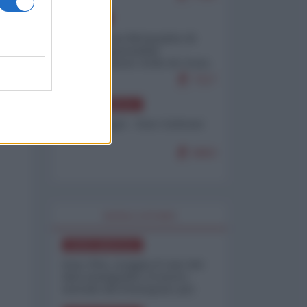
EUROPA
Petro accusa Netanyahu di
essere responsabile
"dell'invasione civile di Ceuta
da parte dei marocchini"
7117
NORD-AMERICA
Chris Hedges - Don Corleone
Trump
6963
WORLD AFFAIRS
NORD-AMERICA
Iran-USA, scoppia il caso dei
dati manipolati: il nuovo
metodo del Pentagono per
minimizzare le perdite