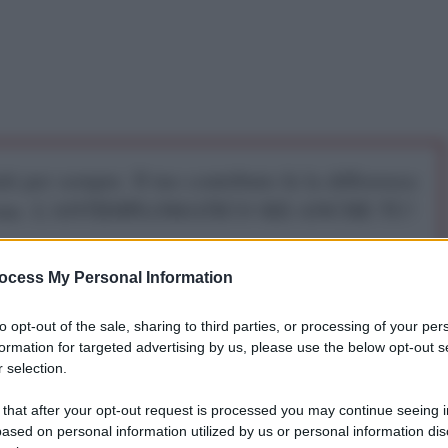
iti per sempre. Il tuo contributo fa la differenza:
mazione. L'ANTIDIPLOMATICO SEI ANCHE TU!
ocess My Personal Information
a 5€
Dona 15€
Scegli importo
to opt-out of the sale, sharing to third parties, or processing of your per
formation for targeted advertising by us, please use the below opt-out s
 selection.
 un anno fa. I dati sono tutti validi oggi e le
tà imbarazzante
 that after your opt-out request is processed you may continue seeing i
ased on personal information utilized by us or personal information dis