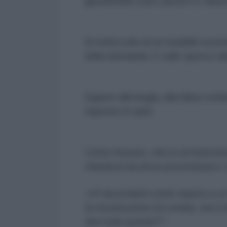
giustifichino tutti i poveri e i di
Si tratta solo di un modello econo
della domanda. E sullo spreco dal 
Eppure alla bugia, alla falsa cre
risposto in tanti.
Come Keynes, che in un’intervista
chiedeva da dove provenissero i 
«Vi racconterò come risposi a un
la ricostruzione di Londra, ma li
fare tutto questo?”.