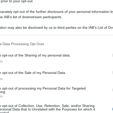
 prior to your opt-out.
io 2019
rately opt-out of the further disclosure of your personal information by
he IAB’s list of downstream participants.
tion may also be disclosed by us to third parties on the IAB’s List of 
 e inattivi, 5 milioni in povertà assoluta, 10 in
 that may further disclose it to other third parties.
 that this website/app uses one or more Google services and may gath
l Data Processing Opt Outs
including but not limited to your visit or usage behaviour. You may click 
 to Google and its third-party tags to use your data for below specifi
o opt-out of the Sharing of my personal data.
ponti e gallerie da manutenere, metropolitane da
ogle consent section.
In
roviarie da ampliare. Scuole e Ospedali da abbattere e
n sicurezza dal rischio idrogeologico e sismico.
o opt-out of the Sale of my Personal Data.
In
to opt-out of processing my Personal Data for Targeted
li da ricreare, distretti portuali da organizzare. E
ing.
In
e di energia pulita.
o opt-out of Collection, Use, Retention, Sale, and/or Sharing
ersonal Data that Is Unrelated with the Purposes for which it
lected.