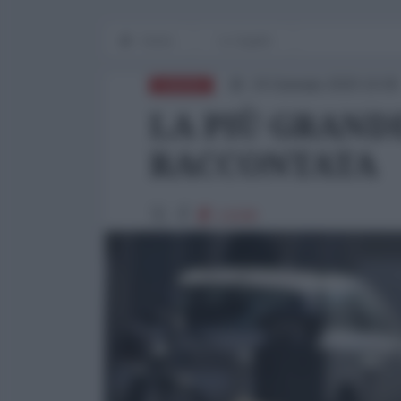
Home
Lo Squillo
24 Gennaio 2020 10:00
EUROPA
LA PIÙ GRAND
RACCONTATA
13108