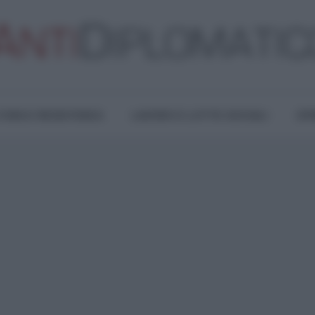
TURA E RESISTENZA
LAVORO E LOTTE SOCIALI
OPI