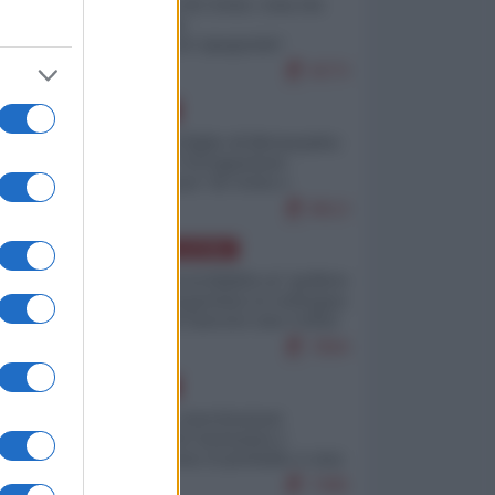
Invasione di Ceuta: cosa sta
accadendo
nell'enclave spagnola?
9273
EUROPA
Quando il figlio di Netanyahu
incitava "l'occupazione
musulmana" di Ceuta e
Melilla
8613
AMERICA LATINA
Dalla Convertibilità al "grillete
fiscal": l'Argentina si consegna
ai mercati (ancora una volta)
7894
EUROPA
Mosca: le esercitazioni
nucleari di Germania e
Francia sono il preludio a una
guerra contro la Russia
7495