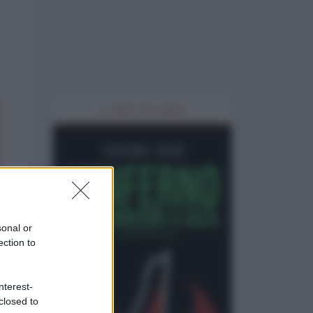
IL LIBRO DEL MESE
sonal or
ection to
nterest-
closed to