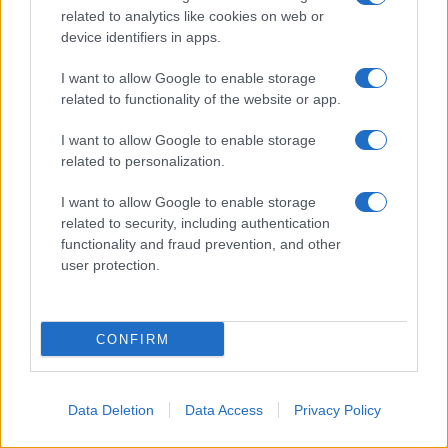
related to analytics like cookies on web or
device identifiers in apps.
I want to allow Google to enable storage
related to functionality of the website or app.
Come finirebbe una guerra tra UE e
Russia? Tre scenari per il 2030 (e le
I want to allow Google to enable storage
alternative alla linea dura)
related to personalization.
20 Luglio 2026 10:00
I want to allow Google to enable storage
related to security, including authentication
functionality and fraud prevention, and other
user protection.
#
EDITORIALI
CONFIRM
Data Deletion
Data Access
Privacy Policy