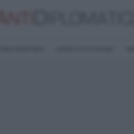
TURA E RESISTENZA
LAVORO E LOTTE SOCIALI
OPI