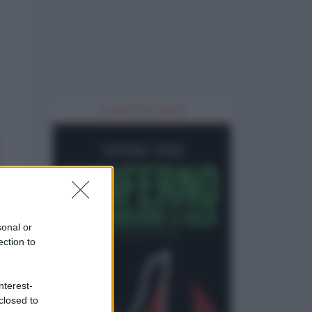
IL LIBRO DEL MESE
sonal or
ection to
nterest-
closed to