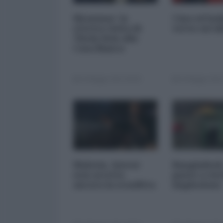
Myanmar: la
Cina ed Ind
storica visita di
verso un'al
Thein Sein alla
Casa Bianca
24 Maggio 2013 00:00
24 Maggio 2013
Malesia. Anwar
Bangladesh
non accetta
paese a ris
ancora la sconfitta
implosione