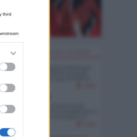
 third
Downstream
er and store
I PIÙ LETTI DELLA SETTIMANA
to grant or
ed purposes
Restare umani: la forma più
alta di ribellione al mondo
distopico di oggi (di Alberto
Bradanini)
22901
EUROPA
La mappa di Eurostat che
smonta tutte le storielle che vi
raccontano sul turismo di
massa
13115