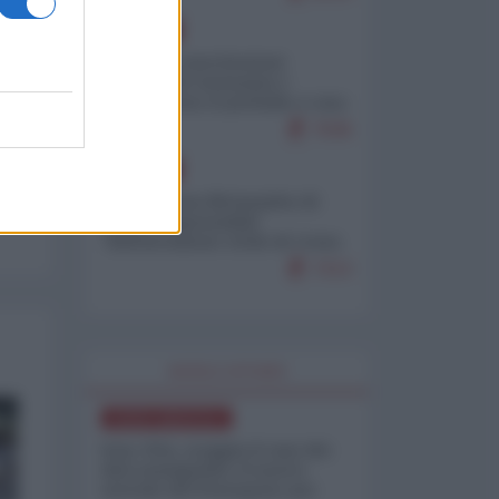
EUROPA
Mosca: le esercitazioni
nucleari di Germania e
Francia sono il preludio a una
guerra contro la Russia
7636
EUROPA
Petro accusa Netanyahu di
essere responsabile
"dell'invasione civile di Ceuta
da parte dei marocchini"
7213
WORLD AFFAIRS
NORD-AMERICA
Iran-USA, scoppia il caso dei
dati manipolati: il nuovo
metodo del Pentagono per