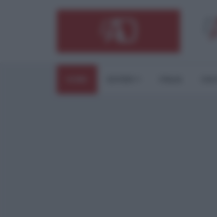
HOME
ESTERI
ITALIA
CUL