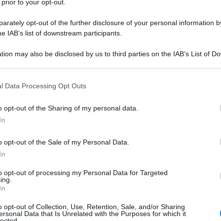
 prior to your opt-out.
mostrazioni d'affetto ricevute da tutte le parti del
e è grata a tutti gli uomini, donne e bambini che nel
rately opt-out of the further disclosure of your personal information by
 salute”, ha dichiarato il padre di Malala, Ziauddini
he IAB’s list of downstream participants.
l calore delle persone di ogni estrazione sociale,
imoniare la loro vicinanza”, ha aggiunto dall'ospedale
tion may also be disclosed by us to third parties on the IAB’s List of 
ovane dal 15 ottobre scorso, da quando la ragazza è
 that may further disclose it to other third parties.
spedale militare di Rawalpindi. Il team medico inglese
 that this website/app uses one or more Google services and may gath
serie di foto di Malala impegnata a leggere libri o a
l Data Processing Opt Outs
including but not limited to your visit or usage behaviour. You may click 
 to Google and its third-party tags to use your data for below specifi
o opt-out of the Sharing of my personal data.
bre scorso mentre tornava a casa da scuola a Mingora
ogle consent section.
In
d del Pakistan - Malala, divenuta celebre nel 2009 per
C in cui denunciava i soprusi dell'autorità dei
o opt-out of the Sale of my Personal Data.
a un'eroina internazionale e simbolo
In
tro il fondamentalismo islamico. La petizione online
à e leader mondiali, con lo scopo di fare pressione
to opt-out of processing my Personal Data for Targeted
ing.
ivista pakistana - un maggiore accesso delle ragazze
In
arà presentata al presidente pakistano Asif Ali Zardari
azioni Unite Ban Ki Moon affinché diventi motivo
o opt-out of Collection, Use, Retention, Sale, and/or Sharing
ersonal Data that Is Unrelated with the Purposes for which it
lected.