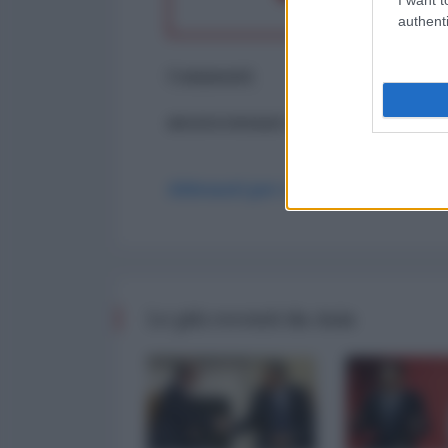
authenti
Commenti
ancora nessun commento
Abbonati per commentare
Le più recenti da Asia