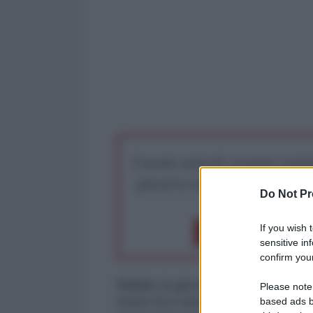
I nostri articoli saranno gratu
preserva la libera infor
Do Not Pr
If you wish 
Dona 1€
Don
sensitive in
confirm your
Malala, la giovane attivista paki
Please note
mese fa e nuova eroina internazi
based ads b