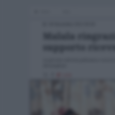
Home
Asia
09 Novembre 2012 00:00
Malala ringrazi
supporto ricev
La giovane attivista pakistana e nuova 
Birmingham
1229