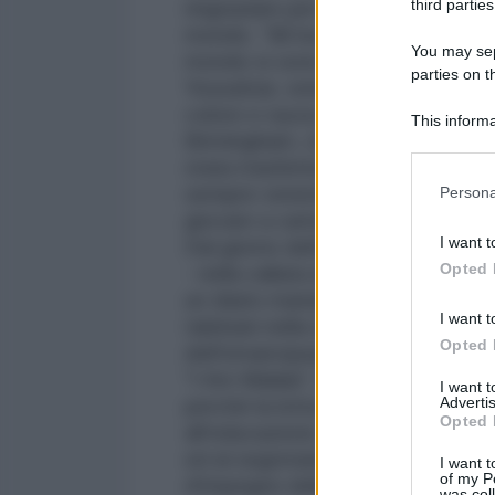
third parties
ringraziare per il supporto e le di
mondo. “Mi ha detto di riferire ch
You may sepa
mondo si sono interessati alla sua
parties on t
Yousafzai, venerdì. “Avvertiamo i
colore e razza che ha voluto test
This informa
Birmingham, che ha in cura la gi
Participants
stata trasferita d'urgenza dall'o
Please note
sempre venerdì ha pubblicato una 
Persona
information 
giocare a carte.
deny consent
I want t
Dal giorno dell'attacco il 9 otto
in below Go
Opted 
- nella vallata dello Swat nel nor
un diario mandato in onda dalla BB
I want t
talebani nella regione, è divenut
Opted 
dell'emancipazione femminile con
"I Am Malala", firmata da celebrit
I want 
Advertis
perché la lotta della giovane att
Opted 
all'educazione – diventi realtà, s
ed al segretario generale delle N
I want t
of my P
d'impegno delle istituzioni.
was col