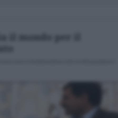
a il mondo per il
uto
eroina contro il fondamentalismo sulla via della guarigione a