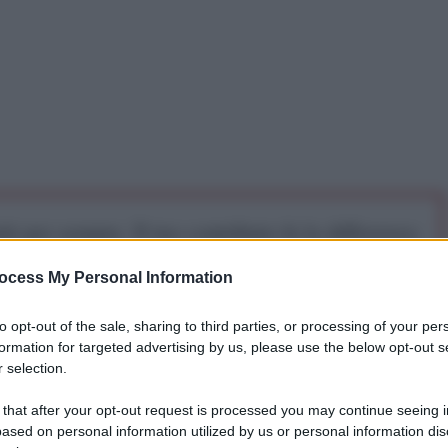
iti per sempre. Il tuo contributo fa la differenza:
mazione. L'ANTIDIPLOMATICO SEI ANCHE TU!
ocess My Personal Information
to opt-out of the sale, sharing to third parties, or processing of your per
a 5€
Dona 15€
Scegli importo
formation for targeted advertising by us, please use the below opt-out s
 selection.
stana gravemente ferita da un attacco dei talebani un
 that after your opt-out request is processed you may continue seeing i
onale contro il fondamentalismo islamico, ha voluto
ased on personal information utilized by us or personal information dis