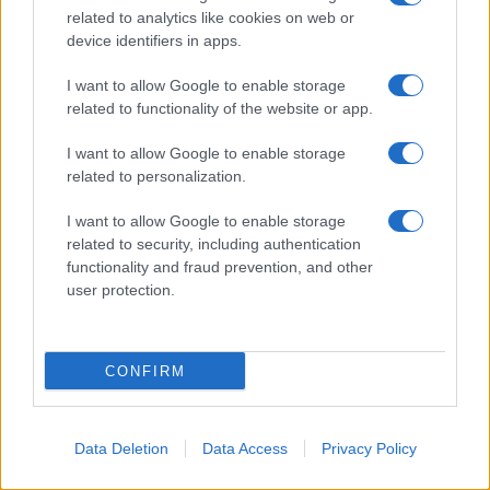
related to analytics like cookies on web or
device identifiers in apps.
I want to allow Google to enable storage
related to functionality of the website or app.
I want to allow Google to enable storage
related to personalization.
Beppe Grillo e il socialismo con
I want to allow Google to enable storage
caratteristiche italiane
related to security, including authentication
30 Luglio 2026 09:00
functionality and fraud prevention, and other
user protection.
#
STORIA
IN
DIRETTA
CONFIRM
di Loretta Napoleoni
Data Deletion
Data Access
Privacy Policy