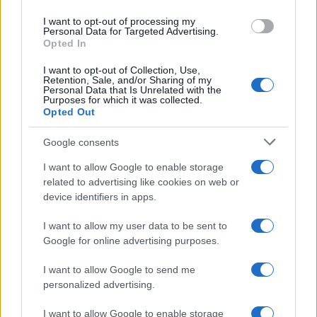
24 Giugno 2026 08:00
use your data for below specified purposes in below Google
I want to opt-out of processing my
consent section.
Personal Data for Targeted Advertising.
Opted In
I want to opt-out of Collection, Use,
#
RETHINK.POWER
Retention, Sale, and/or Sharing of my
Personal Data that Is Unrelated with the
Purposes for which it was collected.
Opted Out
di Alessandro Bartoloni
Google consents
I want to allow Google to enable storage
related to advertising like cookies on web or
device identifiers in apps.
Come finirebbe una guerra tra UE e
Russia? Tre scenari per il 2030 (e le
I want to allow my user data to be sent to
alternative alla linea dura)
Google for online advertising purposes.
20 Luglio 2026 10:00
I want to allow Google to send me
personalized advertising.
#
EDITORIALI
I want to allow Google to enable storage