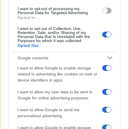
use your data for below specified purposes in below Google
Crisi ucraina e posizione dell'India
I want to opt-out of processing my
consent section.
Personal Data for Targeted Advertising.
Opted In
I want to opt-out of Collection, Use,
Retention, Sale, and/or Sharing of my
Personal Data that Is Unrelated with the
Purposes for which it was collected.
08 Maggio 2022 18:07
Opted Out
Google consents
I want to allow Google to enable storage
related to advertising like cookies on web or
device identifiers in apps.
I want to allow my user data to be sent to
Google for online advertising purposes.
I want to allow Google to send me
personalized advertising.
I misteri dei laboratori biologici: come il
I want to allow Google to enable storage