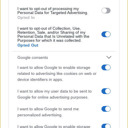
Il "mistero" dei numeri: il governo Usa minimizza le
use your data for below specified purposes in below Google
I want to opt-out of processing my
vittime in Iran, mentre fonti interne...
consent section.
Personal Data for Targeted Advertising.
Opted In
7677
I want to opt-out of Collection, Use,
EUROPA
Retention, Sale, and/or Sharing of my
Mosca: le esercitazioni nucleari di Germania e
Personal Data that Is Unrelated with the
Purposes for which it was collected.
Francia sono il preludio a una guerra contro la
Opted Out
Russia
7347
Google consents
I want to allow Google to enable storage
related to advertising like cookies on web or
device identifiers in apps.
WORLD AFFAIRS
I want to allow my user data to be sent to
NORD-AMERICA
Google for online advertising purposes.
Iran-USA, scoppia il caso dei dati manipolati: il
nuovo metodo del Pentagono per minimizzare le
I want to allow Google to send me
perdite
personalized advertising.
NORD-AMERICA
I want to allow Google to enable storage