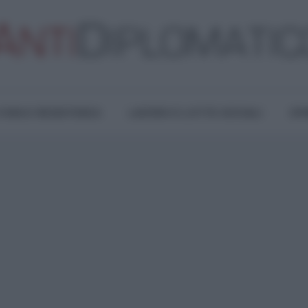
TURA E RESISTENZA
LAVORO E LOTTE SOCIALI
OPI