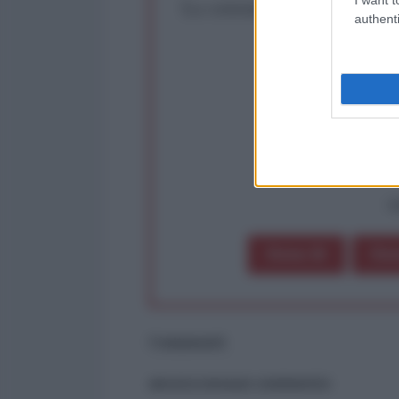
La censura imposta a l'Ant
authenti
Rivendica un
Partecip
op
Dona 1€
Don
Commenti
ancora nessun commento