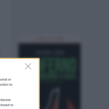
IL LIBRO DEL MESE
sonal or
ection to
nterest-
closed to