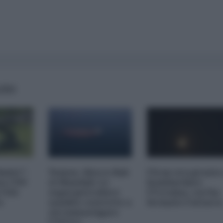
AIRS
imite":
Yemen, blocco Bab
l'Iran era pronto
na CNN
el-Mandab: Le
bombardare
a USA
superpetroliere
l'Ucraina, cos'ha
o
saudite costrette a
fermato l'attacc
circumnavigare
l'Africa