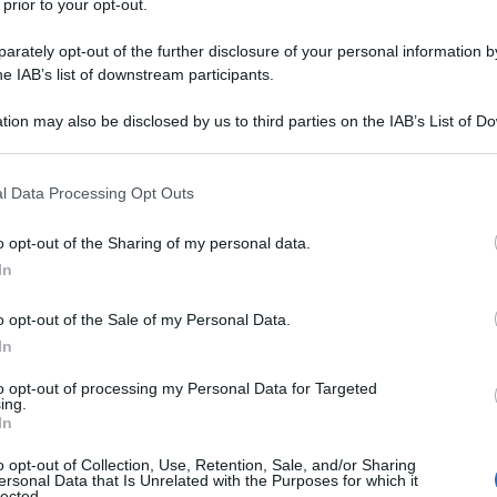
 prior to your opt-out.
rately opt-out of the further disclosure of your personal information by
he IAB’s list of downstream participants.
tion may also be disclosed by us to third parties on the IAB’s List of 
 that may further disclose it to other third parties.
 that this website/app uses one or more Google services and may gath
l Data Processing Opt Outs
including but not limited to your visit or usage behaviour. You may click 
 to Google and its third-party tags to use your data for below specifi
o opt-out of the Sharing of my personal data.
ogle consent section.
In
o opt-out of the Sale of my Personal Data.
In
to opt-out of processing my Personal Data for Targeted
ing.
In
pras e a Syriza". Inizia così il video-messaggio del
variana Nicolas Maduro diretto ad Atene.
"Il popolo
o opt-out of Collection, Use, Retention, Sale, and/or Sharing
ersonal Data that Is Unrelated with the Purposes for which it
gio e il suo abbraccio fraterno al popolo greco".
lected.