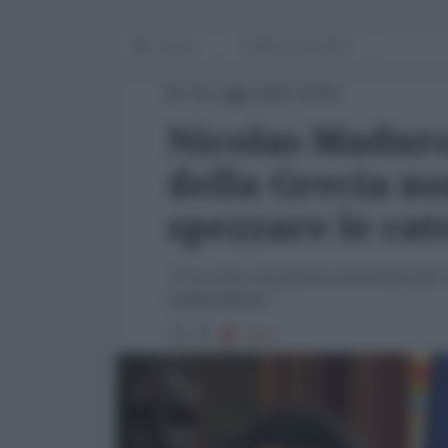
Home
WORLD AFFAIRS
02 Luglio 2015 18:00
Nicolas Maduro:
della Grecia n
spezzare le cat
"E' in corso una guerra economica per i
indipendenza".
7117