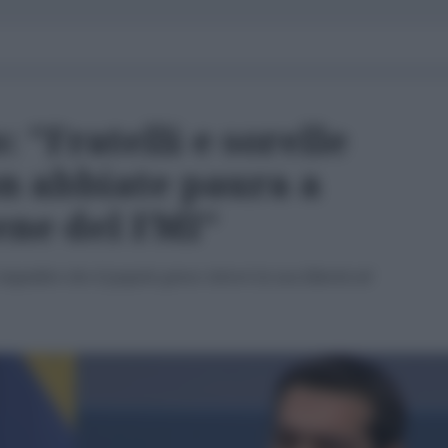
 "Fratelli e sorelle
on abbiate paura a
ene del FMI"
mpedire che il popolo greco ritrovi la sua libertà ed