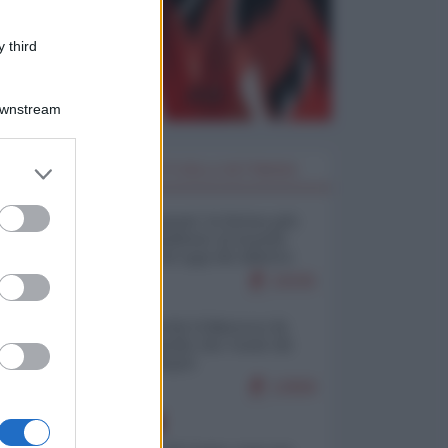
 third
Downstream
er and store
I PIÙ LETTI DELLA SETTIMANA
to grant or
ed purposes
Restare umani: la forma più
alta di ribellione al mondo
distopico di oggi (di Alberto
Bradanini)
22035
Ceuta: perché il Marocco fa
con noi quello che vuole (di
Alberto Negri)
12658
EUROPA