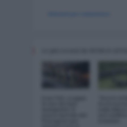
Abbonati per commentare
Le più recenti da WORLD AFF
Iran-USA, scoppia
"Scorte al l
il caso dei dati
il retrosce
manipolati: il
sulla difes
nuovo metodo del
nel conflitt
Pentagono per
iraniano
minimizzare le