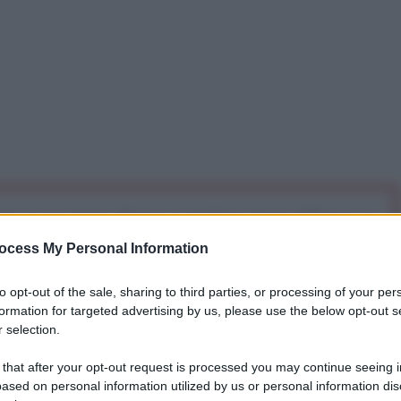
iti per sempre. Il tuo contributo fa la differenza:
mazione. L'ANTIDIPLOMATICO SEI ANCHE TU!
ocess My Personal Information
to opt-out of the sale, sharing to third parties, or processing of your per
a 5€
Dona 15€
Scegli importo
formation for targeted advertising by us, please use the below opt-out s
 selection.
 that after your opt-out request is processed you may continue seeing i
ased on personal information utilized by us or personal information dis