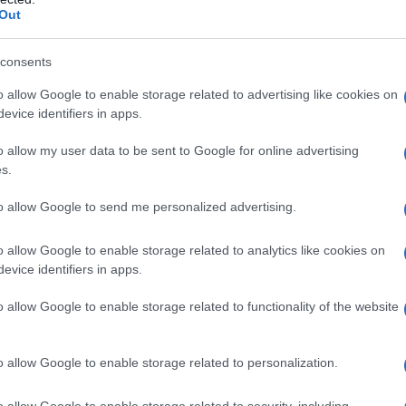
Out
la anni fa la parola democrazia e il popolo greco sta
 abbiamo vissuto questa stessa fase: in Venezuela
consents
i via le pensioni, l'istruzione pubblica. Poi abbiamo
o allow Google to enable storage related to advertising like cookies on
rriva il messaggio preciso al popolo greco:
"Non
evice identifiers in apps.
ene del Fmi e del neo-liberismo, fratelli e
ttete che facciano ancora scorrere altro sangue del
o allow my user data to be sent to Google for online advertising
 del paese"
s.
o, prosegue Maduro. "Ammiriamo quello che sta
to allow Google to send me personalized advertising.
ifficile di fronte al ricatto finanziario in corso. E'
so una guerra economica per impedire che il
o allow Google to enable storage related to analytics like cookies on
evice identifiers in apps.
ertà ed indipendenza".
o allow Google to enable storage related to functionality of the website
ATTENZIONE!
o allow Google to enable storage related to personalization.
r reagire alla dittatura degli algoritmi.
o allow Google to enable storage related to security, including