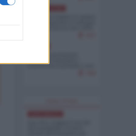
AMERICA LATINA
Dalla Convertibilità al "grillete
fiscal": l'Argentina si consegna
ai mercati (ancora una volta)
7927
EUROPA
Mosca: le esercitazioni
nucleari di Germania e
Francia sono il preludio a una
guerra contro la Russia
7499
WORLD AFFAIRS
NORD-AMERICA
Iran-USA, scoppia il caso dei
dati manipolati: il nuovo
metodo del Pentagono per