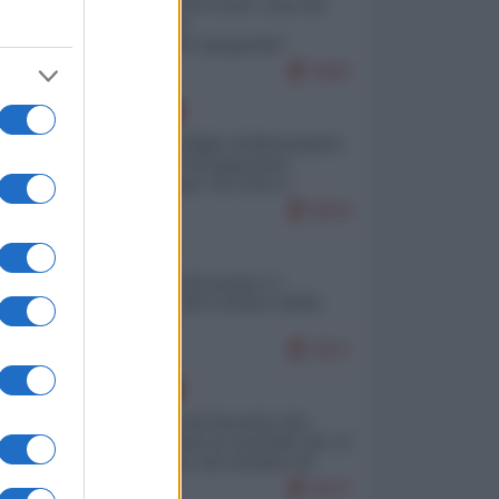
Invasione di Ceuta: cosa sta
accadendo
nell'enclave spagnola?
9287
EUROPA
Quando il figlio di Netanyahu
incitava "l'occupazione
musulmana" di Ceuta e
Melilla
8643
ITALIA
Il turismo di massa e i
"risvegli" del Corriere della
sera
8317
EUROPA
La mappa di Eurostat che
smonta tutte le storielle che vi
raccontano sul turismo di
massa
8127