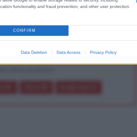
iDiplomatico lede un tuo diritto fondamentale.
cation functionality and fraud prevention, and other user protection.
a vera informazione pluralista.
a alla nostra Lunga Marcia.
CONFIRM
Abbonati!
Data Deletion
Data Access
Privacy Policy
pure effettua una donazione
a 5€
Dona 15€
Scegli importo