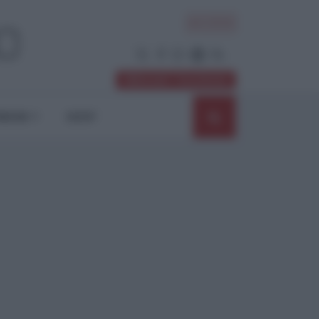
ACCEDI
Abbonati / Sostienici
NIONI
SHOP