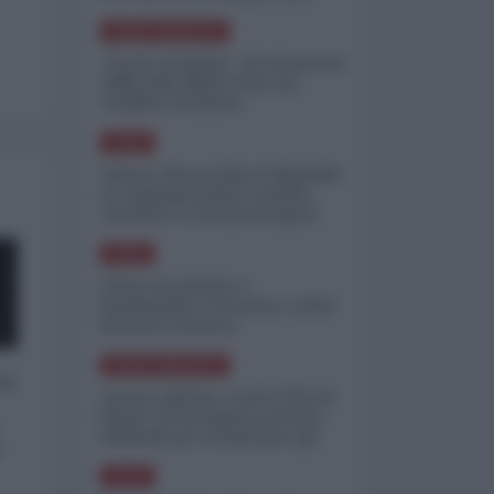
minimizzare le perdite
NORD-AMERICA
"Scorte al limite": il retroscena
CNN sulla difesa USA nel
conflitto iraniano
ASIA
Yemen, blocco Bab el-Mandab:
Le superpetroliere saudite
costrette a circumnavigare
l'Africa
ASIA
l'Iran era pronto a
bombardare l'Ucraina, cos'ha
fermato l'attacco
NORD-AMERICA
 a
Guerra all'Iran, scorte USA al
limite: il Pentagono investe
miliardi per ricostituire gli
o
arsenali
ASIA