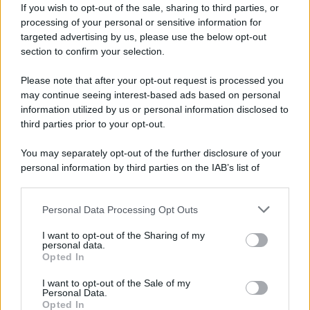
If you wish to opt-out of the sale, sharing to third parties, or
processing of your personal or sensitive information for
targeted advertising by us, please use the below opt-out
section to confirm your selection.
Berlino salva la privacy delle chat online –
ma il rischio censura resta all’orizzonte
Please note that after your opt-out request is processed you
may continue seeing interest-based ads based on personal
17 Ottobre 2025 13:00
information utilized by us or personal information disclosed to
third parties prior to your opt-out.
You may separately opt-out of the further disclosure of your
#
UNA
FINESTRA
APERTA
personal information by third parties on the IAB’s list of
downstream participants.
Una finestra aperta
Personal Data Processing Opt Outs
This information may also be disclosed by us to third parties
on the IAB’s List of Downstream Participants that may further
I want to opt-out of the Sharing of my
disclose it to other third parties.
personal data.
Opted In
Please note that this website/app uses one or more Google
services and may gather and store information including but
Il vero senso, e la prospettiva autentica,
I want to opt-out of the Sale of my
Personal Data.
not limited to your visit or usage behaviour. You may click to
della legge sulla promozione del
Opted In
grant or deny consent to Google and its third-party tags to