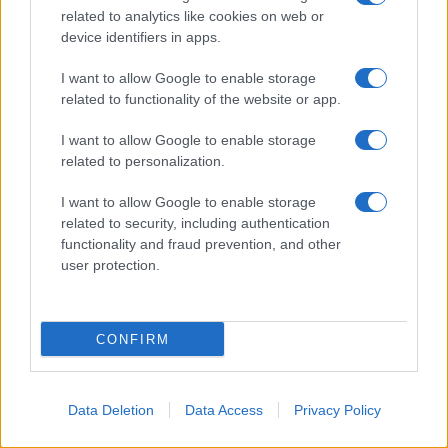
#
LA
BELT
AND
ROAD
INITIATIVE
related to analytics like cookies on web or
device identifiers in apps.
I want to allow Google to enable storage
related to functionality of the website or app.
I want to allow Google to enable storage
related to personalization.
Yunnan: Dove il tè incontra il caffè e la
I want to allow Google to enable storage
macadamia profuma di futuro
related to security, including authentication
functionality and fraud prevention, and other
27 Ottobre 2025 10:00
user protection.
#
I
MEDIA
ALLA
GUERRA
CONFIRM
di Francesco Santoianni
Data Deletion
Data Access
Privacy Policy