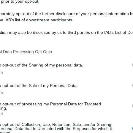
 prior to your opt-out.
s ha lanciato una nuova campagna dal nome
oi sostenitori a partecipare a una "rivoluzione
rately opt-out of the further disclosure of your personal information by
endete tutti i vostri soldi dal vostro conto in banca,
he IAB’s list of downstream participants.
 pagate in contanti e cambiate il futuro.
Facciamogli
tion may also be disclosed by us to third parties on the IAB’s List of 
iamo batterli",
si legge nella
dichiarazione
del
 that may further disclose it to other third parties.
 that this website/app uses one or more Google services and may gath
l Data Processing Opt Outs
e è in grado di manifestare il suo potere e
including but not limited to your visit or usage behaviour. You may click 
 to Google and its third-party tags to use your data for below specifi
striamo ai grandi banchieri che non abbiamo bisogno
o opt-out of the Sharing of my personal data.
ogle consent section.
mo bisogno di carte di credito, che non abbiamo
In
iamo bisogno di loro".
o opt-out of the Sale of my Personal Data.
o ad operare nel 2008, durante la crisi finanziaria
In
tici contro diverse agenzie governative statunitensi e
to opt-out of processing my Personal Data for Targeted
inito l'ideologia, ma in generale lotta per le libertà
ing.
et. Nel frattempo, Anonymous organizza e sostiene
In
 delle più notieè stata Occupy Wall Street nel
o opt-out of Collection, Use, Retention, Sale, and/or Sharing
ersonal Data that Is Unrelated with the Purposes for which it
lected.