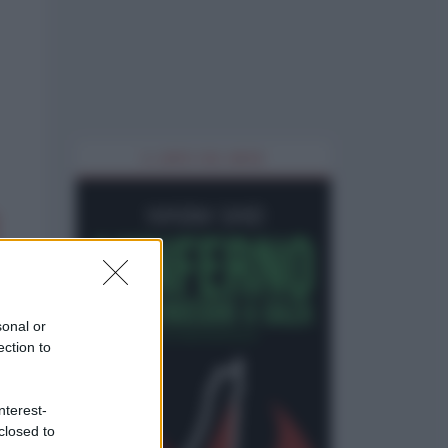
IL LIBRO DEL MESE
sonal or
ection to
nterest-
closed to