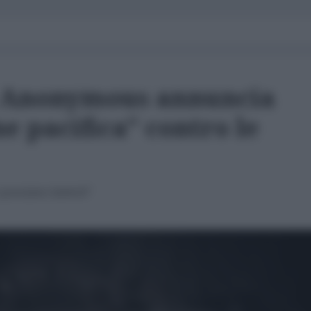
: Anonymous annuncia
e pacifica" contro le
 possiamo batterli"