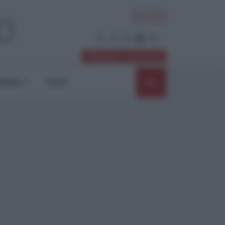
ACCEDI
Abbonati / Sostienici
NIONI
SHOP