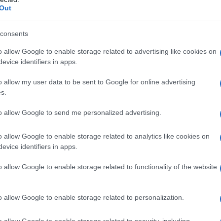
Out
consents
o allow Google to enable storage related to advertising like cookies on
evice identifiers in apps.
o allow my user data to be sent to Google for online advertising
s.
to allow Google to send me personalized advertising.
o allow Google to enable storage related to analytics like cookies on
evice identifiers in apps.
o allow Google to enable storage related to functionality of the website
ATTENZIONE!
o allow Google to enable storage related to personalization.
r reagire alla dittatura degli algoritmi.
o allow Google to enable storage related to security, including