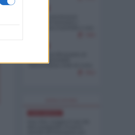
EUROPA
Mosca: le esercitazioni
nucleari di Germania e
Francia sono il preludio a una
guerra contro la Russia
7383
EUROPA
Petro accusa Netanyahu di
essere responsabile
"dell'invasione civile di Ceuta
da parte dei marocchini"
7053
WORLD AFFAIRS
NORD-AMERICA
Iran-USA, scoppia il caso dei
dati manipolati: il nuovo
metodo del Pentagono per