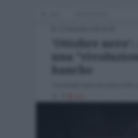
Home
WORLD AFFAIRS
22 Settembre 2015 00:00
'Ottobre nero'
una "rivoluzion
banche
"Facciamogli vedere che siamo il 99% e
4911