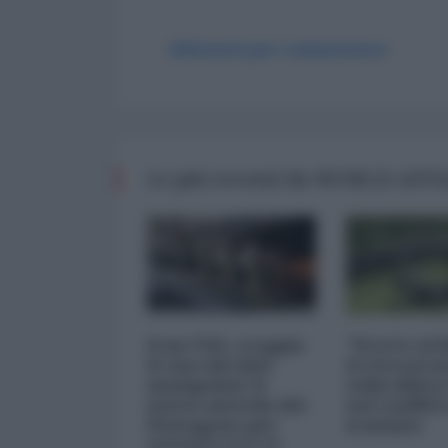
Abbonati per commentare
Le più recenti da WORLD AFF
Iran-USA, scoppia
"Scorte al l
il caso dei dati
il retrosce
manipolati: il
sulla difes
nuovo metodo del
nel conflitt
Pentagono per
iraniano
minimizzare le