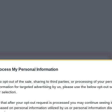
iti per sempre. Il tuo contributo fa la differenza:
mazione. L'ANTIDIPLOMATICO SEI ANCHE TU!
ocess My Personal Information
to opt-out of the sale, sharing to third parties, or processing of your per
formation for targeted advertising by us, please use the below opt-out s
a 5€
Dona 15€
Scegli importo
 selection.
 that after your opt-out request is processed you may continue seeing i
ased on personal information utilized by us or personal information dis