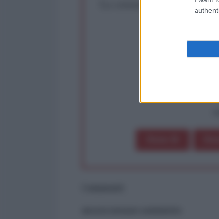
La censura imposta a l'Ant
authenti
Rivendica un
Partecip
op
Dona 1€
Don
Commenti
ancora nessun commento