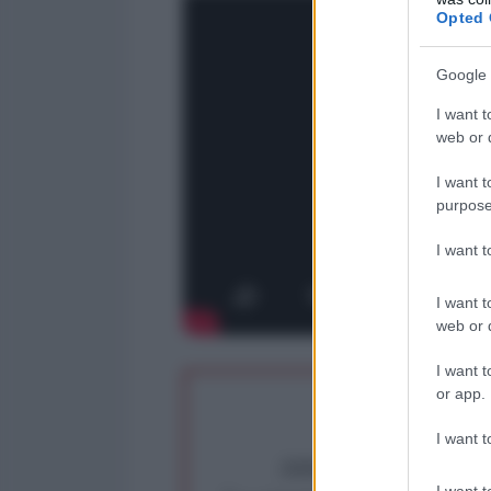
Opted 
Google 
I want t
web or d
I want t
purpose
I want 
I want t
web or d
I want t
or app.
I want t
Abbiamo poco tempo pe
I want t