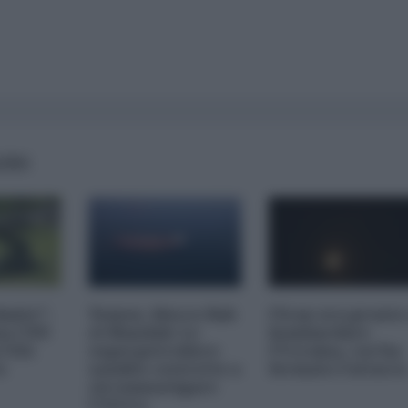
AIRS
imite":
Yemen, blocco Bab
l'Iran era pronto
na CNN
el-Mandab: Le
bombardare
a USA
superpetroliere
l'Ucraina, cos'ha
o
saudite costrette a
fermato l'attacc
circumnavigare
l'Africa