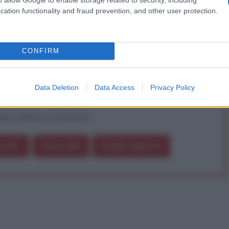
iDiplomatico lede un tuo diritto fondamentale.
cation functionality and fraud prevention, and other user protection.
a vera informazione pluralista.
a alla nostra Lunga Marcia.
CONFIRM
Abbonati!
Data Deletion
Data Access
Privacy Policy
pure effettua una donazione
a 5€
Dona 15€
Scegli importo