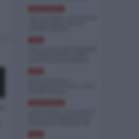
minimizzare le perdite
NORD-AMERICA
"Scorte al limite": il retroscena
CNN sulla difesa USA nel
conflitto iraniano
ASIA
Yemen, blocco Bab el-Mandab:
Le superpetroliere saudite
costrette a circumnavigare
l'Africa
ASIA
l'Iran era pronto a
bombardare l'Ucraina, cos'ha
fermato l'attacco
NORD-AMERICA
 a
Guerra all'Iran, scorte USA al
limite: il Pentagono investe
miliardi per ricostituire gli
o
arsenali
ASIA