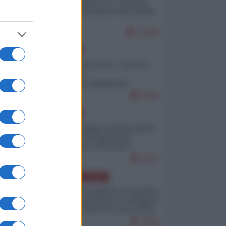
Quali sarebbero le “vittorie
ucraine” decantate dai media
italici?
11259
EUROPA
Invasione di Ceuta: cosa sta
accadendo
nell'enclave spagnola?
9226
EUROPA
Quando il figlio di Netanyahu
incitava "l'occupazione
musulmana" di Ceuta e
Melilla
8522
AMERICA LATINA
Dalla Convertibilità al "grillete
fiscal": l'Argentina si consegna
ai mercati (ancora una volta)
7845