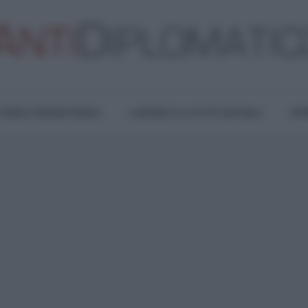
TURA E RESISTENZA
LAVORO E LOTTE SOCIALI
OPI