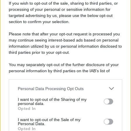
If you wish to opt-out of the sale, sharing to third parties, or
processing of your personal or sensitive information for
targeted advertising by us, please use the below opt-out
section to confirm your selection.
Please note that after your opt-out request is processed you
#
GEOGRAFIE
DEL
POTERE
may continue seeing interest-based ads based on personal
information utilized by us or personal information disclosed to
third parties prior to your opt-out.
di Fabio Massimo Paernti
You may separately opt-out of the further disclosure of your
personal information by third parties on the IAB’s list of
downstream participants.
Personal Data Processing Opt Outs
This information may also be disclosed by us to third parties
"Mentre noi giochiamo con i chatbot, la
on the IAB’s List of Downstream Participants that may further
Cina si è presa il futuro dell'IA" (VIDEO)
I want to opt-out of the Sharing of my
disclose it to other third parties.
personal data.
24 Giugno 2026 08:00
Opted In
Please note that this website/app uses one or more Google
services and may gather and store information including but
I want to opt-out of the Sale of my
Personal Data.
not limited to your visit or usage behaviour. You may click to
Opted In
grant or deny consent to Google and its third-party tags to