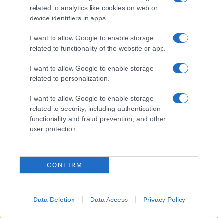
related to analytics like cookies on web or
device identifiers in apps.
I want to allow Google to enable storage
Cina, Russia e Iran, io ve l’avevo detto (di
related to functionality of the website or app.
Vito Petrocelli)
07 Agosto 2026 18:00
I want to allow Google to enable storage
related to personalization.
I want to allow Google to enable storage
#
STORIA
IN
DIRETTA
related to security, including authentication
functionality and fraud prevention, and other
user protection.
di Loretta Napoleoni
CONFIRM
Data Deletion
Data Access
Privacy Policy
"Black Rock non perde mai" – l'allarme di
Volpi sulla bolla tecnologica