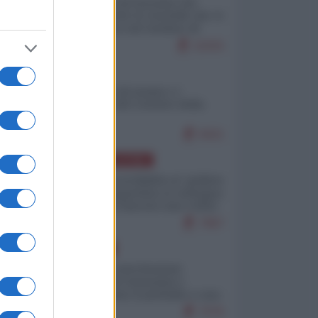
La mappa di Eurostat che
smonta tutte le storielle che vi
raccontano sul turismo di
massa
11015
ITALIA
Il turismo di massa e i
"risvegli" del Corriere della
sera
9421
AMERICA LATINA
Dalla Convertibilità al "grillete
fiscal": l'Argentina si consegna
ai mercati (ancora una volta)
7967
EUROPA
Mosca: le esercitazioni
nucleari di Germania e
Francia sono il preludio a una
guerra contro la Russia
7576