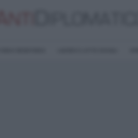
TURA E RESISTENZA
LAVORO E LOTTE SOCIALI
OPI