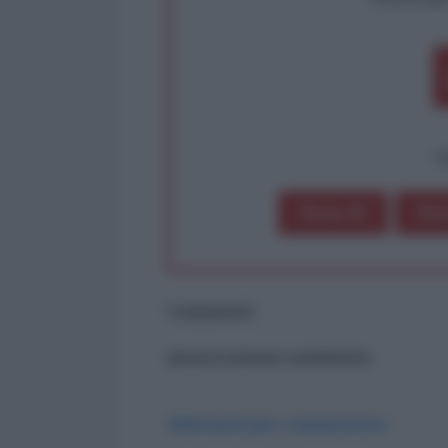
op
Dona 1€
Don
Commenti
ancora nessun commento
Abbonati per commentare