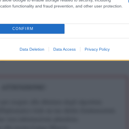
gia tra il governo venezuelano e gli inviati di
cation functionality and fraud prevention, and other user protection.
pe nel opposizione venezuelana si concentrano sul
CONFIRM
ssibile elezione, e anche promuovere o respingere
cui le parti hanno dimostrato la loro "volontà di andare
alla crisi, che include solo "questioni elettorali",
Data Deletion
Data Access
Privacy Policy
egese in una
dichiarazione.
ATTENZIONE!
r reagire alla dittatura degli algoritmi.
iDiplomatico lede un tuo diritto fondamentale.
a vera informazione pluralista.
a alla nostra Lunga Marcia.