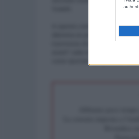
secondo round di colloqui in Norve
authenti
Guaidó.
In questo contesto, le nuove cre
dilemma se per sostenere una po
il processo di dialogo a Oslo, in 
avanti" sulla ricerca una soluzione 
come riportato dal governo norv
Abbiamo poco tempo pe
La censura imposta a l'Ant
Rivendica un
Partecip