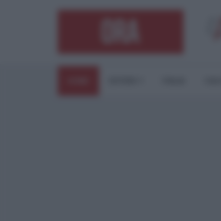
HOME
ESTERI
ITALIA
CUL