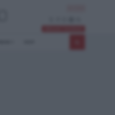
ACCEDI
Abbonati / Sostienici
NIONI
SHOP