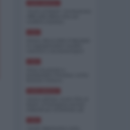
NORD-AMERICA
"Scorte al limite": il retroscena
CNN sulla difesa USA nel
conflitto iraniano
ASIA
Yemen, blocco Bab el-Mandab:
Le superpetroliere saudite
costrette a circumnavigare
l'Africa
ASIA
l'Iran era pronto a
bombardare l'Ucraina, cos'ha
fermato l'attacco
NORD-AMERICA
Guerra all'Iran, scorte USA al
limite: il Pentagono investe
miliardi per ricostituire gli
arsenali
ASIA
Canale diplomatico resta