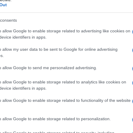
 è diventato direttore della CIA. Per risolvere questo
Out
gato che dall'Amministrazione Donald Trump cercano
se affinché "l'opposizione possa unirsi".
consents
o allow Google to enable storage related to advertising like cookies on
evice identifiers in apps.
o allow my user data to be sent to Google for online advertising
ffermato che gli Stati Uniti hanno "impiegato molto
s.
 all'interno dei ranghi dell'opposizione attorno al
Guaidó, che Washington riconosce come "presidente
to allow Google to send me personalized advertising.
o allow Google to enable storage related to analytics like cookies on
evice identifiers in apps.
sato che la situazione con il parlamentare "è ancora
o allow Google to enable storage related to functionality of the website
no quando i vari settori dell'opposizione
o allow Google to enable storage related to personalization.
licamente le loro divergenze, specialmente dopo il
o allow Google to enable storage related to security, including