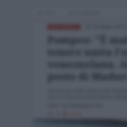
Home
Mondo Multipolare
06 Giugno 2019 
NORD-AMERICA
Pompeo: "È mal
tenere unita l'
venezuelana. A
posto di Madur
Secondo un audio ottenuto dal Washingto
meno di 40 personalità politiche dell'
fonte: The Washington Post
14749