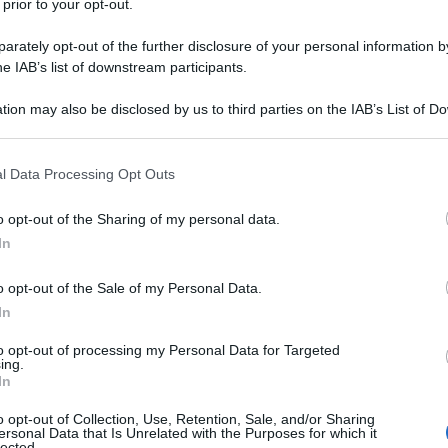
 prior to your opt-out.
rately opt-out of the further disclosure of your personal information by
he IAB’s list of downstream participants.
o Mike Pompeo ha ammesso che il "dilemma" degli
tion may also be disclosed by us to third parties on the IAB’s List of 
e l'opposizione [venezuelana] si è rivelata
 that may further disclose it to other third parties.
do un clip audio ottenuto da
The Washington Post
.
 that this website/app uses one or more Google services and may gath
l Data Processing Opt Outs
including but not limited to your visit or usage behaviour. You may click 
il funzionario ha spiegato che nell'opposizione del
 to Google and its third-party tags to use your data for below specifi
o opt-out of the Sharing of my personal data.
ersone" che vogliono prendere il posto del
ogle consent section.
In
o opt-out of the Sale of my Personal Data.
va, tutti alzeranno le mani e [diranno]: 'Prendimi,
In
Venezuela'", ha detto Pompeo nel corso di un
to opt-out of processing my Personal Data for Targeted
mana con leader ebrei.
ing.
In
antenere la coesione dell'opposizione è un
o opt-out of Collection, Use, Retention, Sale, and/or Sharing
ersonal Data that Is Unrelated with the Purposes for which it
lected.