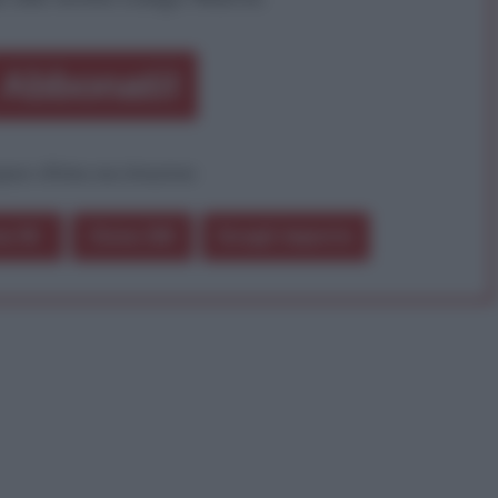
Abbonati!
pure effettua una donazione
a 5€
Dona 15€
Scegli importo