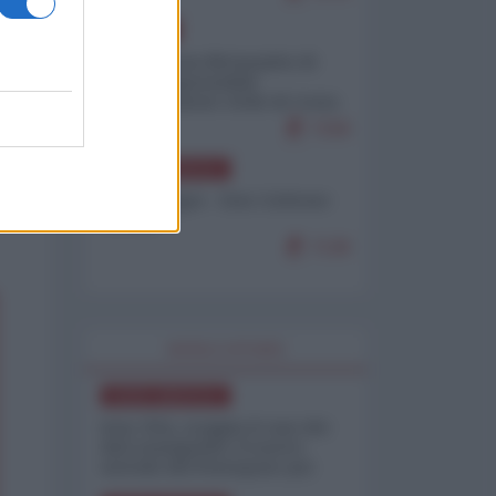
EUROPA
Petro accusa Netanyahu di
essere responsabile
"dell'invasione civile di Ceuta
da parte dei marocchini"
7158
NORD-AMERICA
Chris Hedges - Don Corleone
Trump
7138
WORLD AFFAIRS
NORD-AMERICA
Iran-USA, scoppia il caso dei
dati manipolati: il nuovo
metodo del Pentagono per
minimizzare le perdite