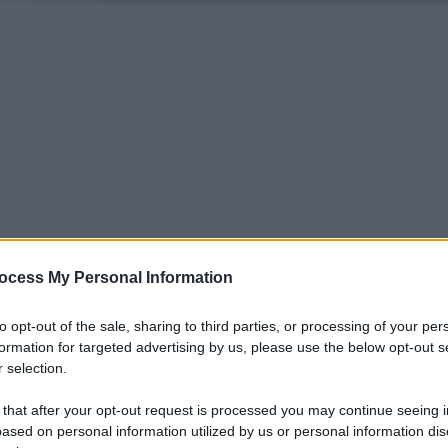
ocess My Personal Information
to opt-out of the sale, sharing to third parties, or processing of your per
iti per sempre. Il tuo contributo fa la differenza:
formation for targeted advertising by us, please use the below opt-out s
mazione. L'ANTIDIPLOMATICO SEI ANCHE TU!
 selection.
 that after your opt-out request is processed you may continue seeing i
ased on personal information utilized by us or personal information dis
a 5€
Dona 15€
Scegli importo