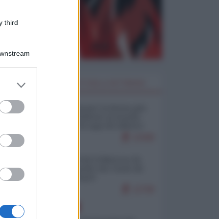
 third
Downstream
er and store
I PIÙ LETTI DELLA SETTIMANA
to grant or
ed purposes
Restare umani: la forma più
alta di ribellione al mondo
distopico di oggi (di Alberto
Bradanini)
22408
Ceuta: perché il Marocco fa
con noi quello che vuole (di
Alberto Negri)
12708
EUROPA