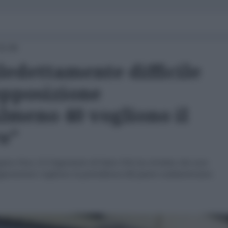
15:06
edettamente difficile
opposizione
lmeno 40 vogliono il
o"
n Post, il il Segretario di Stato USA ha rivelato che non
opposizione vogliono la presidenza del paese sudamericano.