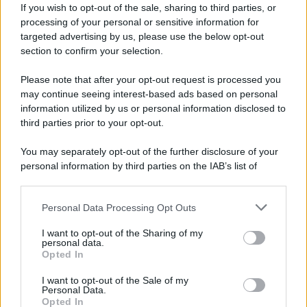
If you wish to opt-out of the sale, sharing to third parties, or
#
ECONOMIA
E
DINTORNI
processing of your personal or sensitive information for
targeted advertising by us, please use the below opt-out
section to confirm your selection.
di Giuseppe Masala
Please note that after your opt-out request is processed you
may continue seeing interest-based ads based on personal
information utilized by us or personal information disclosed to
third parties prior to your opt-out.
Gli Stati Uniti stanno perdendo “la Guerra
You may separately opt-out of the further disclosure of your
Mondiale a pezzi”?
personal information by third parties on the IAB’s list of
25 Giugno 2026 10:00
downstream participants.
Personal Data Processing Opt Outs
This information may also be disclosed by us to third parties
on the IAB’s List of Downstream Participants that may further
I want to opt-out of the Sharing of my
disclose it to other third parties.
#
EXODUS
personal data.
Opted In
Please note that this website/app uses one or more Google
services and may gather and store information including but
I want to opt-out of the Sale of my
di Michelangelo Severgnini
Personal Data.
not limited to your visit or usage behaviour. You may click to
Opted In
grant or deny consent to Google and its third-party tags to