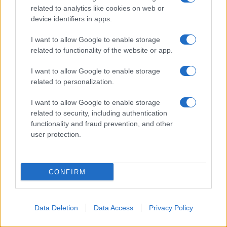
ma il rischio censura resta all’orizzonte
related to analytics like cookies on web or
17 Ottobre 2025 13:00
device identifiers in apps.
I want to allow Google to enable storage
related to functionality of the website or app.
#
UNA
FINESTRA
APERTA
I want to allow Google to enable storage
related to personalization.
Una finestra aperta
I want to allow Google to enable storage
related to security, including authentication
functionality and fraud prevention, and other
user protection.
La governance cinese vista dai
rappresentanti italiani e la visione dello
sviluppo comune sino-italiano
CONFIRM
06 Agosto 2026 08:00
Data Deletion
Data Access
Privacy Policy