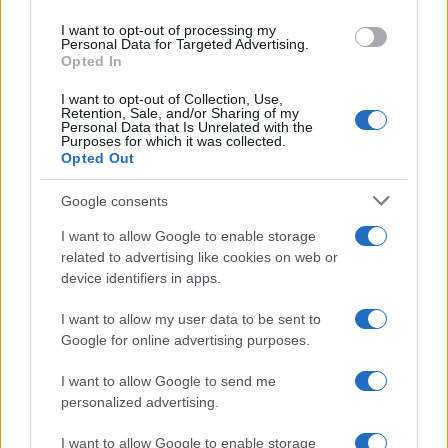
Restare umani: la forma più alta di ribellione al
use your data for below specified purposes in below Google
mondo distopico di oggi (di Alberto Bradanini)
I want to opt-out of processing my
consent section.
Personal Data for Targeted Advertising.
19757
Opted In
Ceuta: perché il Marocco fa con noi quello che vuole
I want to opt-out of Collection, Use,
Retention, Sale, and/or Sharing of my
(di Alberto Negri)
Personal Data that Is Unrelated with the
Purposes for which it was collected.
12364
Opted Out
EUROPA
Google consents
Quali sarebbero le “vittorie ucraine” decantate dai
media italici?
I want to allow Google to enable storage
9802
related to advertising like cookies on web or
device identifiers in apps.
EUROPA
Invasione di Ceuta: cosa sta accadendo
I want to allow my user data to be sent to
nell'enclave spagnola?
Google for online advertising purposes.
9193
I want to allow Google to send me
EUROPA
personalized advertising.
Quando il figlio di Netanyahu incitava
"l'occupazione musulmana" di Ceuta e Melilla
I want to allow Google to enable storage