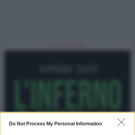
IL LIBRO DEL MESE
Do Not Process My Personal Information