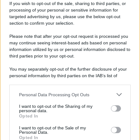
If you wish to opt-out of the sale, sharing to third parties, or
processing of your personal or sensitive information for
targeted advertising by us, please use the below opt-out
section to confirm your selection.
Please note that after your opt-out request is processed you
may continue seeing interest-based ads based on personal
information utilized by us or personal information disclosed to
third parties prior to your opt-out.
You may separately opt-out of the further disclosure of your
personal information by third parties on the IAB’s list of
downstream participants.
Personal Data Processing Opt Outs
This information may also be disclosed by us to third parties
on the IAB’s List of Downstream Participants that may further
I want to opt-out of the Sharing of my
disclose it to other third parties.
personal data.
Opted In
Please note that this website/app uses one or more Google
services and may gather and store information including but
I PIÙ LETTI DELLA SETTIMANA
I want to opt-out of the Sale of my
Personal Data.
not limited to your visit or usage behaviour. You may click to
Opted In
grant or deny consent to Google and its third-party tags to