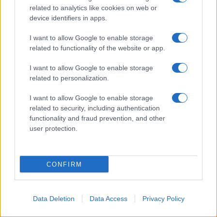
related to analytics like cookies on web or
device identifiers in apps.
#
LA
BELT
AND
ROAD
INITIATIVE
I want to allow Google to enable storage
related to functionality of the website or app.
I want to allow Google to enable storage
related to personalization.
I want to allow Google to enable storage
related to security, including authentication
functionality and fraud prevention, and other
Yunnan: Dove il tè incontra il caffè e la
user protection.
macadamia profuma di futuro
27 Ottobre 2025 10:00
CONFIRM
#
I
MEDIA
ALLA
GUERRA
Data Deletion
Data Access
Privacy Policy