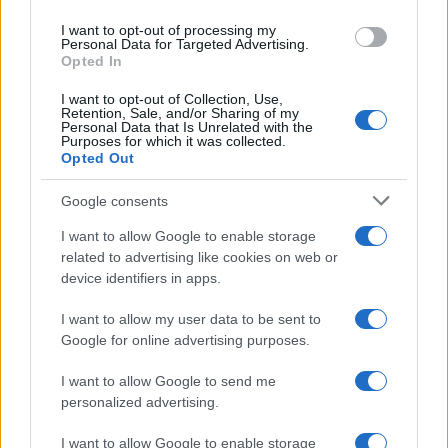
La governance cinese vista dai
use your data for below specified purposes in below Google
I want to opt-out of processing my
rappresentanti italiani e la visione dello
consent section.
Personal Data for Targeted Advertising.
sviluppo comune sino-italiano
Opted In
06 Agosto 2026 08:00
I want to opt-out of Collection, Use,
Retention, Sale, and/or Sharing of my
Personal Data that Is Unrelated with the
Purposes for which it was collected.
Opted Out
#
SCELTI
DAL
PEOPLE'S
DAILY
Google consents
I want to allow Google to enable storage
related to advertising like cookies on web or
device identifiers in apps.
I want to allow my user data to be sent to
Google for online advertising purposes.
Registro di ispezione di un drone
I want to allow Google to send me
intelligente
personalized advertising.
30 Luglio 2026 09:00
I want to allow Google to enable storage