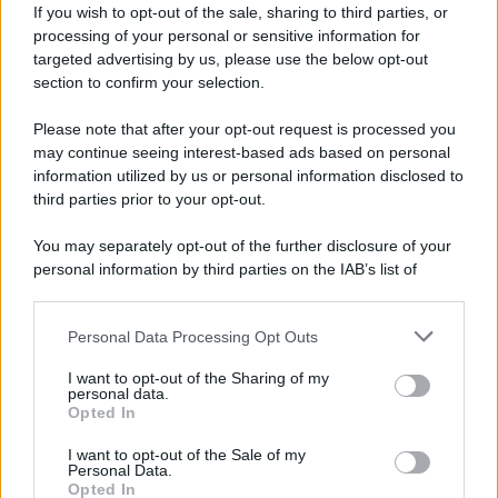
If you wish to opt-out of the sale, sharing to third parties, or
processing of your personal or sensitive information for
targeted advertising by us, please use the below opt-out
section to confirm your selection.
Please note that after your opt-out request is processed you
may continue seeing interest-based ads based on personal
information utilized by us or personal information disclosed to
third parties prior to your opt-out.
You may separately opt-out of the further disclosure of your
personal information by third parties on the IAB’s list of
downstream participants.
Personal Data Processing Opt Outs
This information may also be disclosed by us to third parties
on the IAB’s List of Downstream Participants that may further
I want to opt-out of the Sharing of my
disclose it to other third parties.
personal data.
Opted In
Please note that this website/app uses one or more Google
services and may gather and store information including but
I want to opt-out of the Sale of my
Personal Data.
not limited to your visit or usage behaviour. You may click to
Opted In
grant or deny consent to Google and its third-party tags to