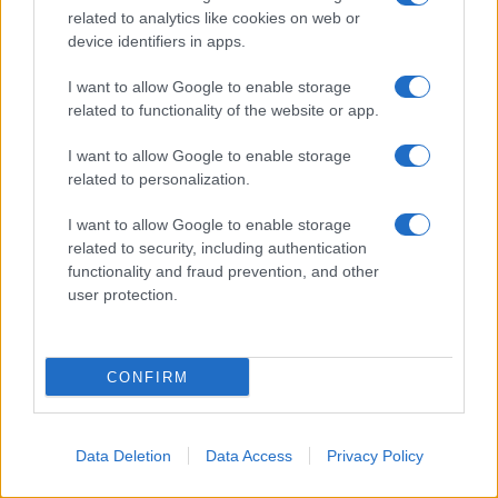
related to analytics like cookies on web or
10157
device identifiers in apps.
EUROPA
I want to allow Google to enable storage
Invasione di Ceuta: cosa sta accadendo
related to functionality of the website or app.
nell'enclave spagnola?
9210
I want to allow Google to enable storage
related to personalization.
EUROPA
Quando il figlio di Netanyahu incitava
I want to allow Google to enable storage
"l'occupazione musulmana" di Ceuta e Melilla
related to security, including authentication
8471
functionality and fraud prevention, and other
user protection.
AMERICA LATINA
Dalla Convertibilità al "grillete fiscal": l'Argentina si
consegna ai mercati (ancora una volta)
CONFIRM
7786
NORD-AMERICA
Il "mistero" dei numeri: il governo Usa minimizza le
Data Deletion
Data Access
Privacy Policy
vittime in Iran, mentre fonti interne...