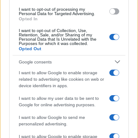
use your data for below specified purposes in below Google
I want to opt-out of processing my
consent section.
Personal Data for Targeted Advertising.
Opted In
I want to opt-out of Collection, Use,
Retention, Sale, and/or Sharing of my
Personal Data that Is Unrelated with the
Purposes for which it was collected.
Opted Out
I PIÙ LETTI DELLA SETTIMANA
Google consents
Restare umani: la forma più alta di ribellione al
I want to allow Google to enable storage
mondo distopico di oggi (di Alberto Bradanini)
related to advertising like cookies on web or
20522
device identifiers in apps.
Ceuta: perché il Marocco fa con noi quello che vuole
I want to allow my user data to be sent to
(di Alberto Negri)
Google for online advertising purposes.
12457
I want to allow Google to send me
personalized advertising.
EUROPA
Quali sarebbero le “vittorie ucraine” decantate dai
I want to allow Google to enable storage
media italici?