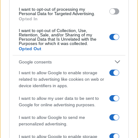
intelligente
use your data for below specified purposes in below Google
I want to opt-out of processing my
30 Luglio 2026 09:00
consent section.
Personal Data for Targeted Advertising.
Opted In
I want to opt-out of Collection, Use,
Retention, Sale, and/or Sharing of my
#
LA
BELT
AND
ROAD
INITIATIVE
Personal Data that Is Unrelated with the
Purposes for which it was collected.
Opted Out
Google consents
I want to allow Google to enable storage
related to advertising like cookies on web or
device identifiers in apps.
Yunnan: Dove il tè incontra il caffè e la
I want to allow my user data to be sent to
macadamia profuma di futuro
Google for online advertising purposes.
27 Ottobre 2025 10:00
I want to allow Google to send me
personalized advertising.
I want to allow Google to enable storage