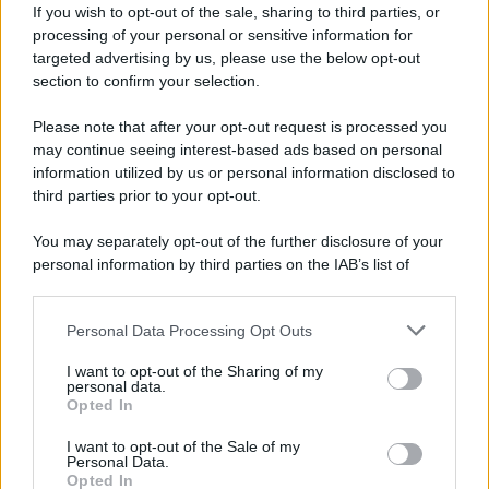
If you wish to opt-out of the sale, sharing to third parties, or
processing of your personal or sensitive information for
targeted advertising by us, please use the below opt-out
section to confirm your selection.
La governance cinese vista dai
rappresentanti italiani e la visione dello
Please note that after your opt-out request is processed you
sviluppo comune sino-italiano
may continue seeing interest-based ads based on personal
06 Agosto 2026 08:00
information utilized by us or personal information disclosed to
third parties prior to your opt-out.
You may separately opt-out of the further disclosure of your
#
SCELTI
DAL
PEOPLE'S
DAILY
personal information by third parties on the IAB’s list of
downstream participants.
Personal Data Processing Opt Outs
This information may also be disclosed by us to third parties
on the IAB’s List of Downstream Participants that may further
I want to opt-out of the Sharing of my
disclose it to other third parties.
personal data.
Opted In
Please note that this website/app uses one or more Google
services and may gather and store information including but
I want to opt-out of the Sale of my
Personal Data.
not limited to your visit or usage behaviour. You may click to
Registro di ispezione di un drone
Opted In
grant or deny consent to Google and its third-party tags to