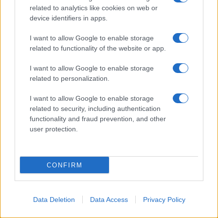
#
I
MEDIA
ALLA
GUERRA
related to analytics like cookies on web or
device identifiers in apps.
di Francesco Santoianni
I want to allow Google to enable storage
related to functionality of the website or app.
I want to allow Google to enable storage
related to personalization.
Milioni di chiamate spam? Colpa dello
I want to allow Google to enable storage
Stato che non c’è più
related to security, including authentication
functionality and fraud prevention, and other
28 Luglio 2026 16:00
user protection.
CONFIRM
#
NATIVI
di Raffaella Milandri
Data Deletion
Data Access
Privacy Policy