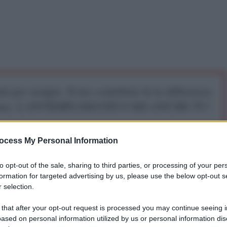
iti per sempre. Il tuo contributo fa la differenza:
mazione. L'ANTIDIPLOMATICO SEI ANCHE TU!
ocess My Personal Information
a 5€
Dona 15€
Scegli importo
to opt-out of the sale, sharing to third parties, or processing of your per
formation for targeted advertising by us, please use the below opt-out s
 selection.
 that after your opt-out request is processed you may continue seeing i
ased on personal information utilized by us or personal information dis