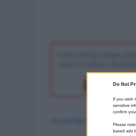
I nostri articoli saranno gratu
preserva la libera infor
Do Not Pr
Dona 1€
Don
If you wish 
sensitive in
confirm your
Piccole Note
Please note
based ads b