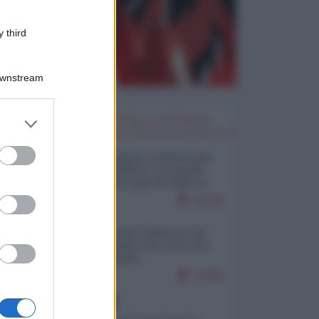
 third
Downstream
er and store
I PIÙ LETTI DELLA SETTIMANA
to grant or
ed purposes
Restare umani: la forma più
alta di ribellione al mondo
distopico di oggi (di Alberto
Bradanini)
22165
Ceuta: perché il Marocco fa
con noi quello che vuole (di
Alberto Negri)
12685
EUROPA