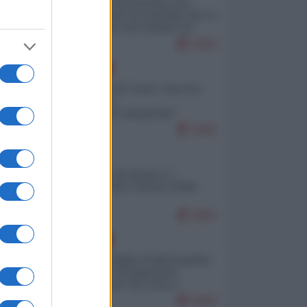
La mappa di Eurostat che
smonta tutte le storielle che vi
raccontano sul turismo di
massa
9494
EUROPA
Invasione di Ceuta: cosa sta
accadendo
nell'enclave spagnola?
9295
ITALIA
Il turismo di massa e i
"risvegli" del Corriere della
sera
8882
EUROPA
Quando il figlio di Netanyahu
incitava "l'occupazione
musulmana" di Ceuta e
Melilla
8680