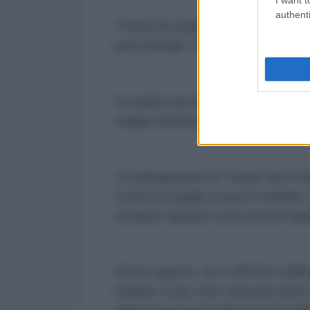
authenti
Trump ha stupito anche sulla mina
percentuale” dei terroristi dell’
Isi
In realtà essi
minacciano molto p
truppe americane, dovranno soste
La spiegazione di Trump vuol confut
come un regalo a russi e iraniani.
sempre riguardo suoi asseriti rap
Detto questo, se in effetti è diffi
iraniani, è pur vero che può avere