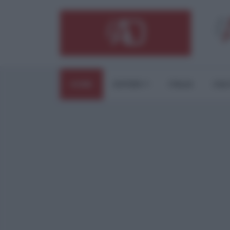
HOME
ESTERI
ITALIA
CUL