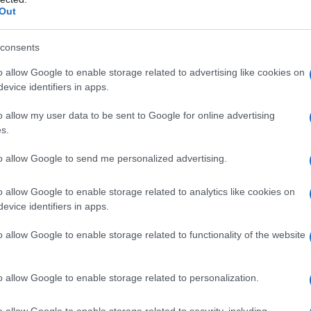
Out
sraele, preso già alla sprovvista dalla sua
consents
ricane dalla Siria.
o allow Google to enable storage related to advertising like cookies on
evice identifiers in apps.
in risalto un passaggio del suo discorso:
o allow my user data to be sent to Google for online advertising
sa fare quel che vuole” in Siria.
s.
to allow Google to send me personalized advertising.
ioni, queste parole hanno fatto scattare l’allarme a
o allow Google to enable storage related to analytics like cookies on
ndere un’
impossibile disinteresse
di Washington
evice identifiers in apps.
l’influenza iraniana come una minaccia esistenziale.
o allow Google to enable storage related to functionality of the website
o allow Google to enable storage related to personalization.
o allow Google to enable storage related to security, including