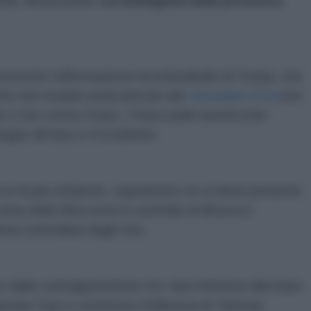
lità, determinato dall’
ambiguità della presenza
resente l’affermazione inconfutabuile di Trump, che
che non Israele (vedi articolo del
Jerusalem Post
che
 Isis contro l’Iran), i Paesi arabi sunniti (che
gue all’Isis) e l’Occidente.
si fa più stridente, soprattutto se si tiene presente
zone della Siria sotto il controllo di Mosca e
ea controllata dagli Usa.
e dalla contrapposizione tra i due interessi alla base
astare l’Isis e contenere l’influenza di Teheran.