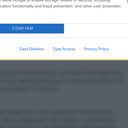
cation functionality and fraud prevention, and other user protection.
ccia terroristica, spiegando che solo “una piccola
s
ha nel mirino gli Stati Uniti.
CONFIRM
iù l’Iran e la Russia
, che, tolte dallo scacchiere le
Data Deletion
Data Access
Privacy Policy
nere un confronto più arduo contro il Terrore.
are la tesi ricorrente, che vede il ritiro dalla Siria
 Ciò per allontanare da sé l’accusa che lo rincorre da
porti indebiti con Mosca.
cile negare che il ritiro americano favorirà russi e
 effetti stabilizzanti sulla regione o quantomeno