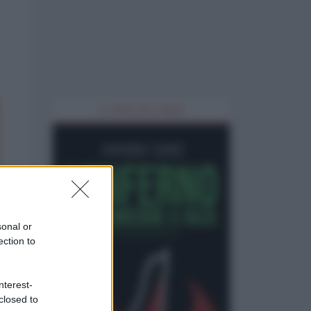
IL LIBRO DEL MESE
sonal or
ection to
nterest-
closed to