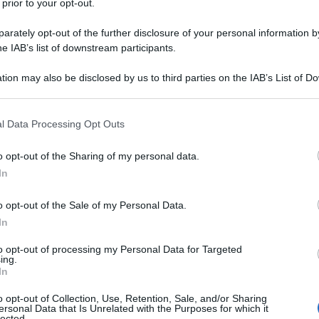
 prior to your opt-out.
rately opt-out of the further disclosure of your personal information by
 in Siria non è più un problema
. Una dichiarazione,
he IAB’s list of downstream participants.
pa che ha mandato in fibrillazione mezzo mondo.
tion may also be disclosed by us to third parties on the IAB’s List of 
 that may further disclose it to other third parties.
 that this website/app uses one or more Google services and may gath
l Data Processing Opt Outs
including but not limited to your visit or usage behaviour. You may click 
 to Google and its third-party tags to use your data for below specifi
o opt-out of the Sharing of my personal data.
ogle consent section.
In
tirando le forze che ha inviato in Siria
a supporto
mento dell’accordo sul nucleare iraniano e la
o opt-out of the Sale of my Personal Data.
tanno mettendo in difficoltà.
In
to opt-out of processing my Personal Data for Targeted
ing.
In
problemi interni da affrontare e ciò non gli consente
nella regione.
o opt-out of Collection, Use, Retention, Sale, and/or Sharing
ersonal Data that Is Unrelated with the Purposes for which it
lected.