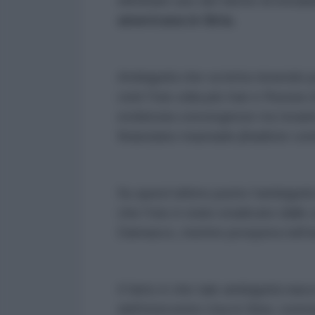
eliminare uno dei fattori di instabi
americana in Siria.
Ambiguità che va letta tenendo p
cioè l’Isis odia più Iran e Russia 
evidenzia convergenze tra Israele e
finanziano masnade jihadiste conti
Su quest’ultimo punto l’ambiguità 
che l’Isis è stato eradicato dalle 
Damasco, mentre prospera nell’ar
Il fatto è che tale ambiguità nasc
dell’intervento Usa in Siria: contr