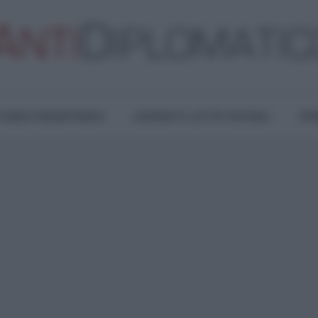
TURA E RESISTENZA
LAVORO E LOTTE SOCIALI
OPI