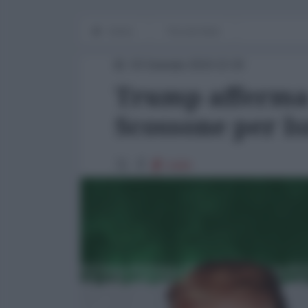
Home
Piccole Note
03 Gennaio 2019 22:26
Trump afferma 
Scossone per Is
5409