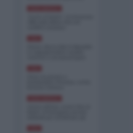
minimizzare le perdite
NORD-AMERICA
"Scorte al limite": il retroscena
CNN sulla difesa USA nel
conflitto iraniano
ASIA
Yemen, blocco Bab el-Mandab:
Le superpetroliere saudite
costrette a circumnavigare
l'Africa
ASIA
l'Iran era pronto a
bombardare l'Ucraina, cos'ha
fermato l'attacco
NORD-AMERICA
Guerra all'Iran, scorte USA al
limite: il Pentagono investe
miliardi per ricostituire gli
arsenali
ASIA