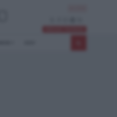
ACCEDI
Abbonati / Sostienici
NIONI
SHOP