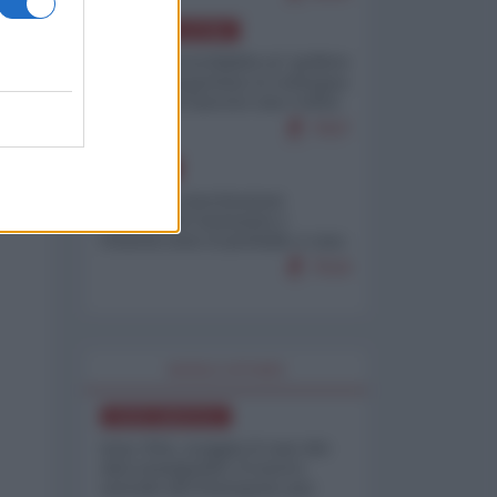
AMERICA LATINA
Dalla Convertibilità al "grillete
fiscal": l'Argentina si consegna
ai mercati (ancora una volta)
7937
EUROPA
Mosca: le esercitazioni
nucleari di Germania e
Francia sono il preludio a una
guerra contro la Russia
7519
WORLD AFFAIRS
NORD-AMERICA
Iran-USA, scoppia il caso dei
dati manipolati: il nuovo
metodo del Pentagono per