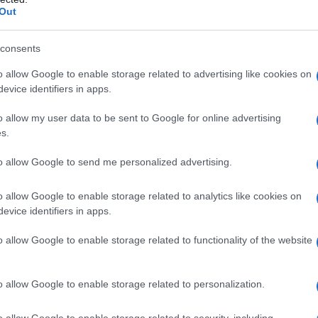
sono desiderosi di difendersi l'uno con l'altro, e
Out
 farlo.... ma una cosa che frustra i comandanti è
cratiche da adempiere per far passare le truppe da un
consents
imo summit di Varsavia, i membri della Nato
tarie contro l'aggressione russa e probabilmente
o allow Google to enable storage related to advertising like cookies on
ttro battaglioni – circa 4 mila truppe – negli stati
evice identifiers in apps.
 Russia che sta formando due nuove divisioni nelle
o allow my user data to be sent to Google for online advertising
e con gli Stati Baltici, 4 mila truppe in più potrebbero
s.
nteggiare un potenziale attacco”.
to allow Google to send me personalized advertising.
o allow Google to enable storage related to analytics like cookies on
a richiede permessi di entrambi i paesi... ma
evice identifiers in apps.
 in progressi e più uniformità. Stanno chiedendo la
o allow Google to enable storage related to functionality of the website
itare. L'Accordo di Schengen, in vigore dal 1996,
cumenti di identificazione tra i paesi membri dell'UE
 Schengen militare, le truppe NATO e il loro
o allow Google to enable storage related to personalization.
do di passare da un confine Nato ad un altro come i
ermessi. Se dovesse scoppiare una guerra, SACEUR
o allow Google to enable storage related to security, including