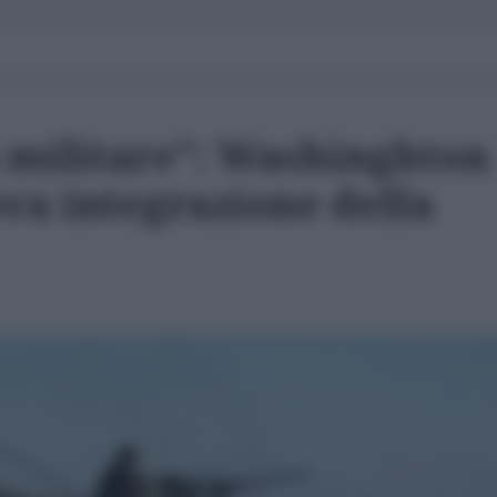
militare": Washinghton
va integrazione della