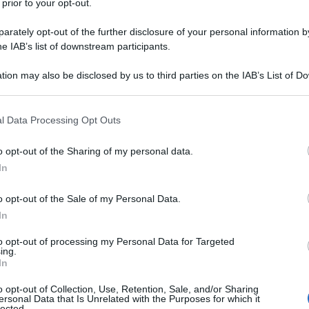
 prior to your opt-out.
ce mondiale. Il suo incessante gioco alla guerra e la
rately opt-out of the further disclosure of your personal information by
 Russia stanno mettendo il futuro del mondo a
he IAB’s list of downstream participants.
tion may also be disclosed by us to third parties on the IAB’s List of 
 that may further disclose it to other third parties.
etica e il Patto di Varsavia, la Nato dovrebbe essere
lei permesso di espandersi per includere tutti gli
 that this website/app uses one or more Google services and may gath
l Data Processing Opt Outs
including but not limited to your visit or usage behaviour. You may click 
per accerchiare la Russia. Invece di chiedere
 to Google and its third-party tags to use your data for below specifi
uno dei think tank più influenti degli Stati uniti sta
o opt-out of the Sharing of my personal data.
ogle consent section.
integrazione e consolidare le reliquie della guerra
In
o opt-out of the Sale of my Personal Data.
a scritto un articolo per Foreign Affairs – rivista del
In
l titolo:
A Schengen Zone for NATO.
Nell'articolo,
to opt-out of processing my Personal Data for Targeted
eare una “Schengen militare” per muovere truppe nei
ing.
rdo, giustificando il tutto come una mossa
In
gressione russa”.
o opt-out of Collection, Use, Retention, Sale, and/or Sharing
ersonal Data that Is Unrelated with the Purposes for which it
lected.