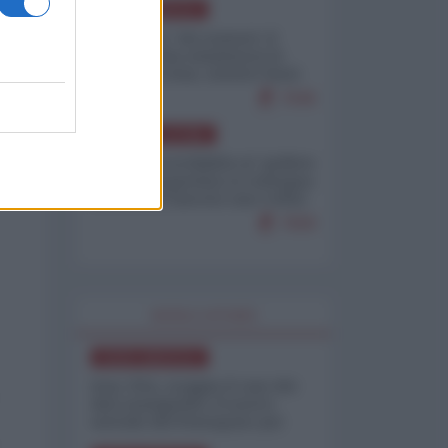
NORD-AMERICA
Il "mistero" dei numeri: il
governo Usa minimizza le
vittime in Iran, mentre fonti
interne...
7646
AMERICA LATINA
Dalla Convertibilità al "grillete
fiscal": l'Argentina si consegna
ai mercati (ancora una volta)
7609
WORLD AFFAIRS
NORD-AMERICA
Iran-USA, scoppia il caso dei
dati manipolati: il nuovo
metodo del Pentagono per
minimizzare le perdite