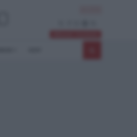
ACCEDI
Abbonati / Sostienici
NIONI
SHOP