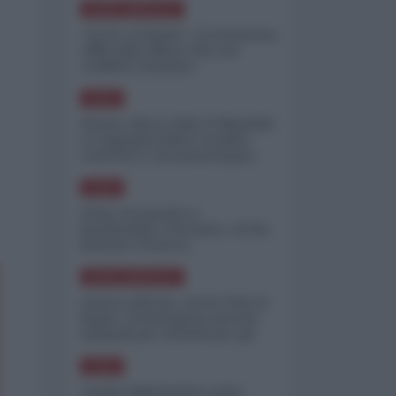
NORD-AMERICA
"Scorte al limite": il retroscena
CNN sulla difesa USA nel
conflitto iraniano
ASIA
Yemen, blocco Bab el-Mandab:
Le superpetroliere saudite
costrette a circumnavigare
l'Africa
ASIA
l'Iran era pronto a
bombardare l'Ucraina, cos'ha
fermato l'attacco
NORD-AMERICA
Guerra all'Iran, scorte USA al
limite: il Pentagono investe
miliardi per ricostituire gli
arsenali
ASIA
Canale diplomatico resta