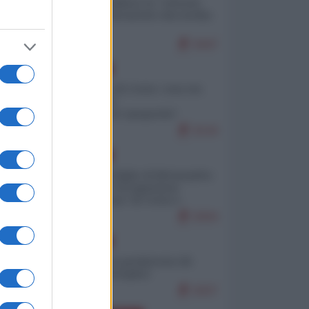
Quali sarebbero le “vittorie
ucraine” decantate dai media
italici?
9447
EUROPA
Invasione di Ceuta: cosa sta
accadendo
nell'enclave spagnola?
9144
EUROPA
Quando il figlio di Netanyahu
incitava "l'occupazione
musulmana" di Ceuta e
Melilla
8304
EUROPA
Geopolitica predatoria (di
Marco Travaglio)
8207