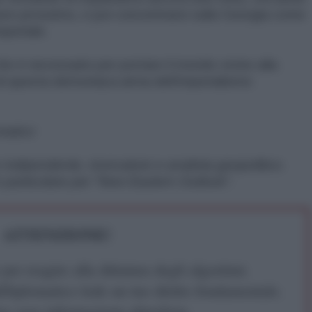
turo prossimo, e poi concentrarsi sulla Georgia come
periale.
che è necessario per portare il mondo vicino alla
 di questa demoniaca arma dell'imperialismo
matico
indipendente, ricercatore e analista geopolitico.
n particolare per “New Eastern Outlook”.
ATTENZIONE!
r reagire alla dittatura degli algoritmi.
iDiplomatico lede un tuo diritto fondamentale.
a vera informazione pluralista.