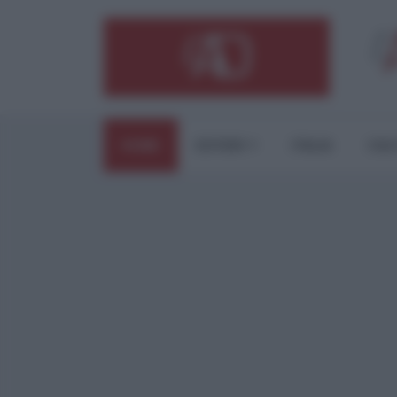
HOME
ESTERI
ITALIA
CUL