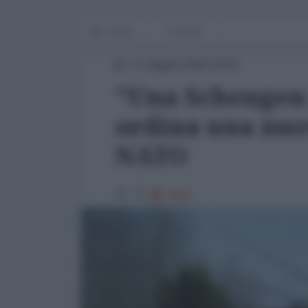
Home
L'Analisi
17 Giugno 2016 16:00
"Una Schengen 
ordina una nuo
NATO
4004