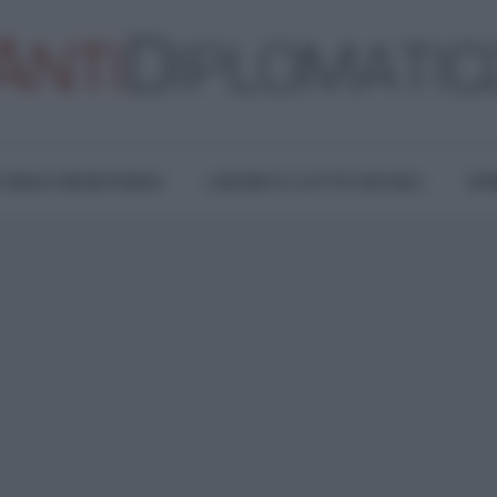
TURA E RESISTENZA
LAVORO E LOTTE SOCIALI
OPI