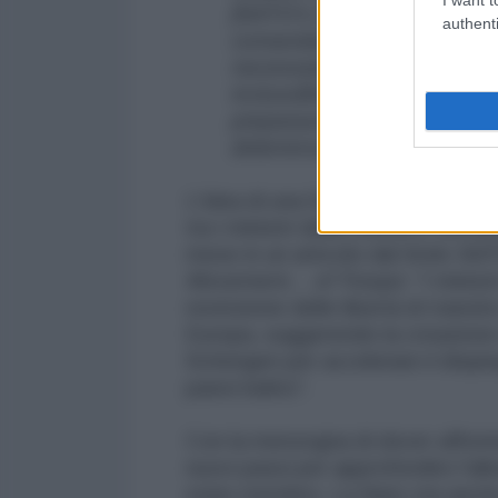
[NATO’s Supreme Allied Comm
authenti
comandanti NATO dovrebbero 
necessarie senza permessi d
inclusoBrezinski, sostengon
preparazioni e la programma
deterrenza”.
L'idea di una Schengen militare p
tra i ministri della Difesa e coma
mese in un articolo dal titolo
NATO
Movement… of Troops
: “I minis
restrizione delle libertà di trans
Europa, suggerendo la creazione d
Schengen per accelerare il dispi
paesi baltici”.
Con la menzogna di dover affront
nuovi passi per approfondire l'all
stato membro. La Nato sta anche