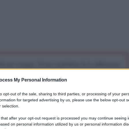
iti per sempre. Il tuo contributo fa la differenza:
mazione. L'ANTIDIPLOMATICO SEI ANCHE TU!
ocess My Personal Information
a 5€
Dona 15€
Scegli importo
to opt-out of the sale, sharing to third parties, or processing of your per
formation for targeted advertising by us, please use the below opt-out s
 selection.
 that after your opt-out request is processed you may continue seeing i
ern Outlook
ased on personal information utilized by us or personal information dis