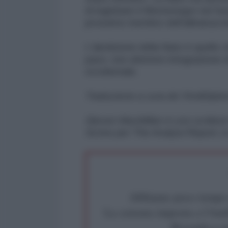
di inglobare il Montenegro nel fu
prossimo membro dell'alleanza im
L'abolizione della Nato è quello 
pace, non ulteriore integrazione
occidentale.
Traduzione a cura de l'AntiDiplo
Steven MacMillan è uno scrittore 
Scrive per The Analyst Report, i
Abbiamo poco tempo pe
La censura imposta a l'Ant
Rivendica un