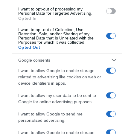
use your data for below specified purposes in below Google
I want to opt-out of processing my
consent section.
Personal Data for Targeted Advertising.
Opted In
I want to opt-out of Collection, Use,
Retention, Sale, and/or Sharing of my
Personal Data that Is Unrelated with the
Purposes for which it was collected.
Opted Out
Google consents
IL LIBRO DEL MESE
I want to allow Google to enable storage
related to advertising like cookies on web or
device identifiers in apps.
I want to allow my user data to be sent to
Google for online advertising purposes.
I want to allow Google to send me
personalized advertising.
I want to allow Google to enable storage