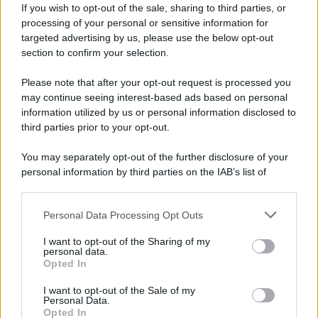
If you wish to opt-out of the sale, sharing to third parties, or
03 Luglio 2026 18:30
processing of your personal or sensitive information for
targeted advertising by us, please use the below opt-out
section to confirm your selection.
Please note that after your opt-out request is processed you
may continue seeing interest-based ads based on personal
information utilized by us or personal information disclosed to
third parties prior to your opt-out.
You may separately opt-out of the further disclosure of your
personal information by third parties on the IAB’s list of
downstream participants.
Personal Data Processing Opt Outs
This information may also be disclosed by us to third parties
Progetto di Solidarietà “ADOTTA un
on the IAB’s List of Downstream Participants that may further
OPERAIO/OPERAIA”. Sostieni le famiglie
I want to opt-out of the Sharing of my
disclose it to other third parties.
personal data.
siriane
Opted In
Please note that this website/app uses one or more Google
services and may gather and store information including but
I want to opt-out of the Sale of my
Personal Data.
not limited to your visit or usage behaviour. You may click to
Opted In
29 Giugno 2026 12:00
grant or deny consent to Google and its third-party tags to