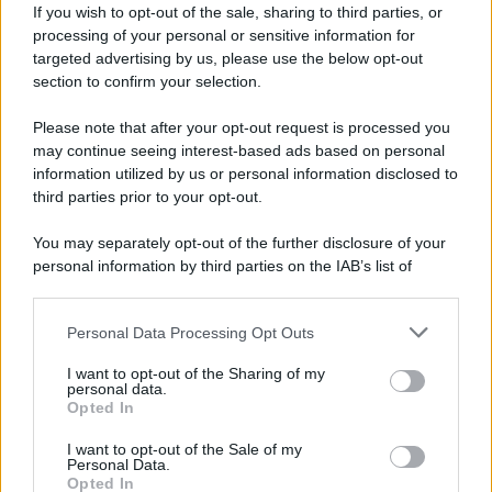
If you wish to opt-out of the sale, sharing to third parties, or
processing of your personal or sensitive information for
targeted advertising by us, please use the below opt-out
section to confirm your selection.
La Trilogia del Rimosso di Michelangelo
Severgnini, prodotta da l'AntiDiplomatico,
Please note that after your opt-out request is processed you
interamente in chiaro
may continue seeing interest-based ads based on personal
information utilized by us or personal information disclosed to
24 Luglio 2026 15:49
third parties prior to your opt-out.
You may separately opt-out of the further disclosure of your
personal information by third parties on the IAB’s list of
#
GENERAZIONE
ANTIDIPLOMATICA
downstream participants.
Personal Data Processing Opt Outs
This information may also be disclosed by us to third parties
on the IAB’s List of Downstream Participants that may further
I want to opt-out of the Sharing of my
disclose it to other third parties.
personal data.
Opted In
Please note that this website/app uses one or more Google
services and may gather and store information including but
I want to opt-out of the Sale of my
Personal Data.
not limited to your visit or usage behaviour. You may click to
Opted In
Berlino salva la privacy delle chat online –
grant or deny consent to Google and its third-party tags to