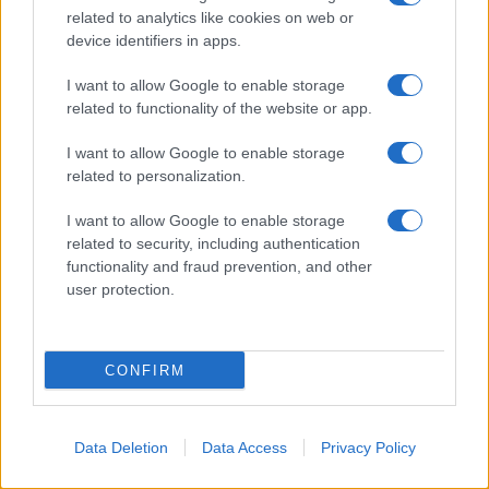
related to analytics like cookies on web or
device identifiers in apps.
I want to allow Google to enable storage
#
MONDISUD
related to functionality of the website or app.
I want to allow Google to enable storage
di Fabrizio Verde
related to personalization.
I want to allow Google to enable storage
related to security, including authentication
functionality and fraud prevention, and other
Dalla Convertibilità al "grillete fiscal":
user protection.
l'Argentina si consegna ai mercati (ancora
una volta)
01 Agosto 2026 19:07
CONFIRM
Data Deletion
Data Access
Privacy Policy
#
ECONOMIA
E
DINTORNI