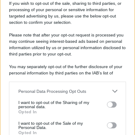
If you wish to opt-out of the sale, sharing to third parties, or
processing of your personal or sensitive information for
di Alessandro Bartoloni
targeted advertising by us, please use the below opt-out
section to confirm your selection.
Please note that after your opt-out request is processed you
may continue seeing interest-based ads based on personal
Come finirebbe una guerra tra UE e
information utilized by us or personal information disclosed to
Russia? Tre scenari per il 2030 (e le
third parties prior to your opt-out.
alternative alla linea dura)
You may separately opt-out of the further disclosure of your
20 Luglio 2026 10:00
personal information by third parties on the IAB’s list of
downstream participants.
Personal Data Processing Opt Outs
This information may also be disclosed by us to third parties
#
EDITORIALI
on the IAB’s List of Downstream Participants that may further
I want to opt-out of the Sharing of my
disclose it to other third parties.
personal data.
Opted In
Please note that this website/app uses one or more Google
services and may gather and store information including but
I want to opt-out of the Sale of my
Personal Data.
not limited to your visit or usage behaviour. You may click to
Opted In
grant or deny consent to Google and its third-party tags to