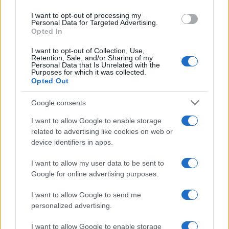
use your data for below specified purposes in below Google
I want to opt-out of processing my
consent section.
Personal Data for Targeted Advertising.
Opted In
I want to opt-out of Collection, Use,
Retention, Sale, and/or Sharing of my
Personal Data that Is Unrelated with the
Purposes for which it was collected.
Opted Out
Google consents
I want to allow Google to enable storage
related to advertising like cookies on web or
Chris Hedges - Don Corleone Trump
device identifiers in apps.
I want to allow my user data to be sent to
Google for online advertising purposes.
I want to allow Google to send me
04 Agosto 2026 07:00
personalized advertising.
I want to allow Google to enable storage