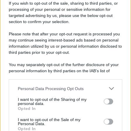
ma il rischio censura resta all’orizzonte
If you wish to opt-out of the sale, sharing to third parties, or
17 Ottobre 2025 13:00
processing of your personal or sensitive information for
targeted advertising by us, please use the below opt-out
section to confirm your selection.
Please note that after your opt-out request is processed you
#
UNA
FINESTRA
APERTA
may continue seeing interest-based ads based on personal
information utilized by us or personal information disclosed to
third parties prior to your opt-out.
Una finestra aperta
You may separately opt-out of the further disclosure of your
personal information by third parties on the IAB’s list of
downstream participants.
La governance cinese vista dai
Personal Data Processing Opt Outs
This information may also be disclosed by us to third parties
rappresentanti italiani e la visione dello
on the IAB’s List of Downstream Participants that may further
sviluppo comune sino-italiano
I want to opt-out of the Sharing of my
disclose it to other third parties.
personal data.
06 Agosto 2026 08:00
Opted In
Please note that this website/app uses one or more Google
services and may gather and store information including but
I want to opt-out of the Sale of my
Personal Data.
not limited to your visit or usage behaviour. You may click to
Opted In
grant or deny consent to Google and its third-party tags to