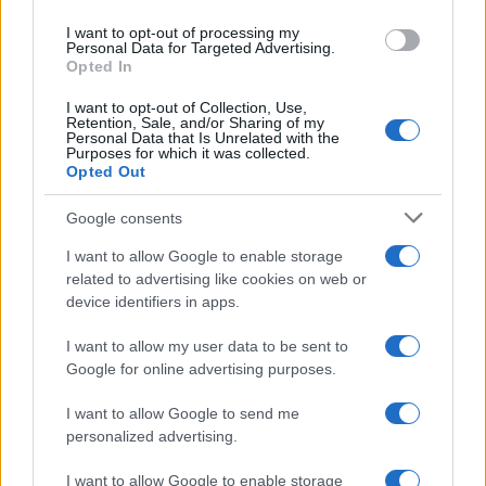
#
SCELTI
DAL
PEOPLE'S
DAILY
use your data for below specified purposes in below Google
I want to opt-out of processing my
consent section.
Personal Data for Targeted Advertising.
Opted In
I want to opt-out of Collection, Use,
Retention, Sale, and/or Sharing of my
Personal Data that Is Unrelated with the
Purposes for which it was collected.
Opted Out
Registro di ispezione di un drone
Google consents
intelligente
I want to allow Google to enable storage
30 Luglio 2026 09:00
related to advertising like cookies on web or
device identifiers in apps.
I want to allow my user data to be sent to
#
LA
BELT
AND
ROAD
INITIATIVE
Google for online advertising purposes.
I want to allow Google to send me
personalized advertising.
I want to allow Google to enable storage