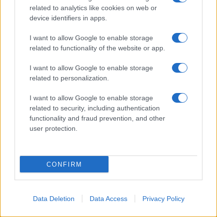
related to analytics like cookies on web or
device identifiers in apps.
"Mentre noi giochiamo con i chatbot, la
I want to allow Google to enable storage
Cina si è presa il futuro dell'IA" (VIDEO)
related to functionality of the website or app.
24 Giugno 2026 08:00
I want to allow Google to enable storage
related to personalization.
I want to allow Google to enable storage
#
RETHINK.POWER
related to security, including authentication
functionality and fraud prevention, and other
user protection.
di Alessandro Bartoloni
CONFIRM
Come finirebbe una guerra tra UE e
Russia? Tre scenari per il 2030 (e le
Data Deletion
Data Access
Privacy Policy
alternative alla linea dura)