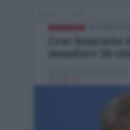
Home
Finanza
15 Marzo 2021 
EURO E FINANZA
Crac bancario 
mandare 50 citt
La Redazione de l'AntiDiplomatico
7700