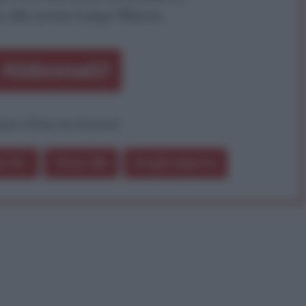
a alla nostra Lunga Marcia.
Abbonati!
pure effettua una donazione
a 5€
Dona 15€
Scegli importo