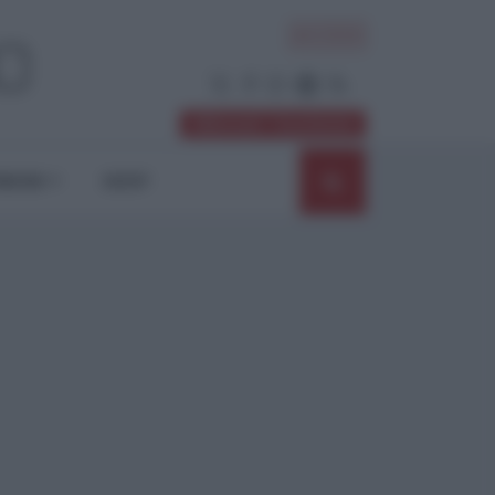
ACCEDI
Abbonati / Sostienici
NIONI
SHOP