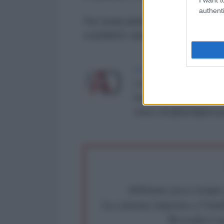
authenti
Per ironia della sorte si tratta d
cosiddetti ‘aiuti di Stato’.
LA REDAZIONE DE L'ANT
L'AntiDiplomatico è una te
Roma al n° 162/2015 del re
critica: info@lantidiplomat
Abbiamo poco tempo pe
La censura imposta a l'Ant
Rivendica un