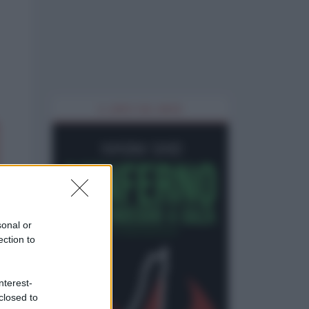
IL LIBRO DEL MESE
sonal or
ection to
nterest-
closed to