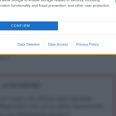
cation functionality and fraud prevention, and other user protection.
i quello stesso governo sempre inflessibile riguardo i
CONFIRM
IDIPLOMATICO
stata registrata in data 08/09/2015 presso il Tribunale civile di
Data Deletion
Data Access
Privacy Policy
gistro di stampa. Per ogni informazione, richiesta, consiglio e
ico.it
ATTENZIONE!
r reagire alla dittatura degli algoritmi.
iDiplomatico lede un tuo diritto fondamentale.
a vera informazione pluralista.