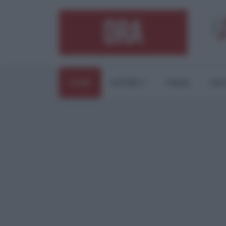
HOME
ESTERI
ITALIA
CUL