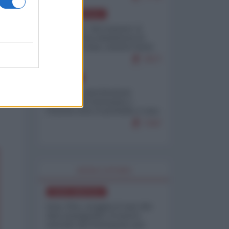
NORD-AMERICA
Il "mistero" dei numeri: il
governo Usa minimizza le
vittime in Iran, mentre fonti
interne...
7677
EUROPA
Mosca: le esercitazioni
nucleari di Germania e
Francia sono il preludio a una
guerra contro la Russia
7347
WORLD AFFAIRS
NORD-AMERICA
Iran-USA, scoppia il caso dei
dati manipolati: il nuovo
metodo del Pentagono per