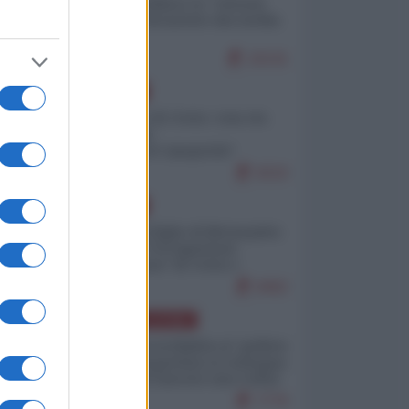
Quali sarebbero le “vittorie
ucraine” decantate dai media
italici?
10141
EUROPA
Invasione di Ceuta: cosa sta
accadendo
nell'enclave spagnola?
9210
EUROPA
Quando il figlio di Netanyahu
incitava "l'occupazione
musulmana" di Ceuta e
Melilla
8462
AMERICA LATINA
Dalla Convertibilità al "grillete
fiscal": l'Argentina si consegna
ai mercati (ancora una volta)
7776