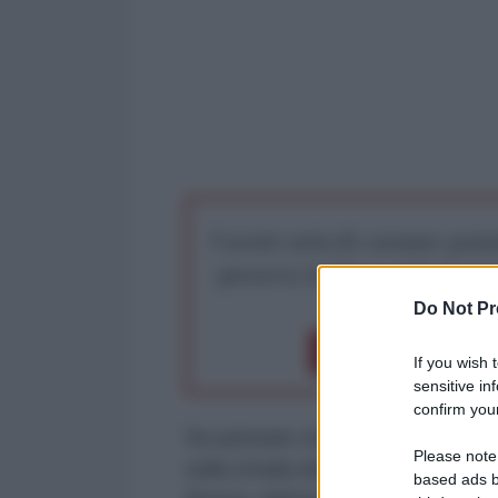
I nostri articoli saranno gratu
preserva la libera infor
Do Not Pr
Dona 1€
Don
If you wish 
sensitive in
confirm your
Se pensate che in Germania vada
Please note
sulla strada sbagliata. Il crack d
based ads b