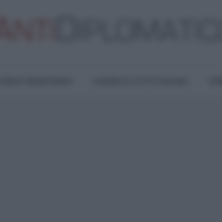
TURA E RESISTENZA
LAVORO E LOTTE SOCIALI
OPI