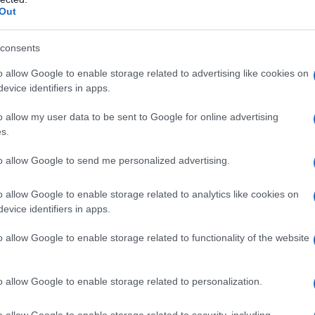
Out
muni che ora hanno un solo timore: dover dire ai
consents
o allow Google to enable storage related to advertising like cookies on
vestito 38 milioni di euro nella banca ora a rischio
evice identifiers in apps.
tante rischia di rimetterci».
o allow my user data to be sent to Google for online advertising
la di Emmerich, circa 30mila abitanti, hanno
s.
il crac con la conseguenza che i fondi pubblici
to allow Google to send me personalized advertising.
allisce, la maggior parte dei soldi andrà
o il sindaco della cittadina accusato di
o allow Google to enable storage related to analytics like cookies on
evice identifiers in apps.
o allow Google to enable storage related to functionality of the website
ato sempre alto e la Bafin (organo di vigilanza
to di vigilare sull’operato dell’operatore finanziario a
o allow Google to enable storage related to personalization.
atori locali sono decisi a chiedere al governo Merkel
ati dai crediti con la banca.
o allow Google to enable storage related to security, including