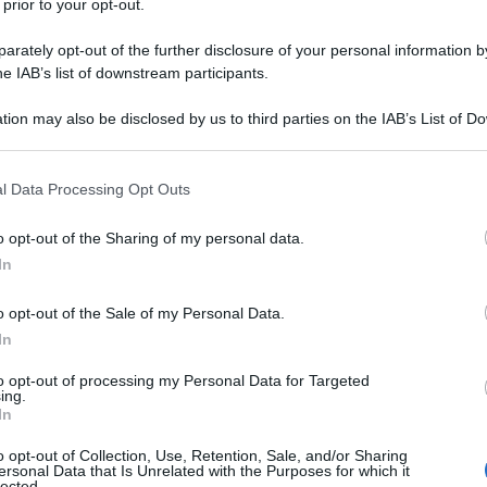
Capital rischia di provocare ingenti danni a diversi
 prior to your opt-out.
, Emmerich, Colonia o Bad Duerrheim.
rately opt-out of the further disclosure of your personal information by
he IAB’s list of downstream participants.
ipi, come riferisce Huffington Post: «Greensill in
a marea di soggetti istituzionali, Comuni come
tion may also be disclosed by us to third parties on the IAB’s List of 
 that may further disclose it to other third parties.
 la città di Colonia che lì aveva depositato circa 15
turazione del teatro dell’opera. Sono più di 50 gli
 that this website/app uses one or more Google services and may gath
l Data Processing Opt Outs
including but not limited to your visit or usage behaviour. You may click 
 rivolgersi a Greensill Bank e la ragione è nella
 to Google and its third-party tags to use your data for below specifi
o opt-out of the Sharing of my personal data.
resse convenienti: Greensill Bank offriva
ogle consent section.
In
iti in un periodo storico caratterizzato dai tassi
antire adeguata liquidità e prestiti a imprese e
o opt-out of the Sale of my Personal Data.
asse di risparmio tedesche (Sparkassen) applicano un
In
nvestitori istituzionali. Qui nasce il problema: come in
to opt-out of processing my Personal Data for Targeted
positi sono garantiti dall’assicurazione dello Stato
ing.
In
 i soggetti pubblici, esclusi per legge dallo schema
dei 3,5 miliardi di euro depositati fanno capo a
o opt-out of Collection, Use, Retention, Sale, and/or Sharing
ersonal Data that Is Unrelated with the Purposes for which it
ti, ma ci sono circa 500 milioni di euro di clienti
lected.