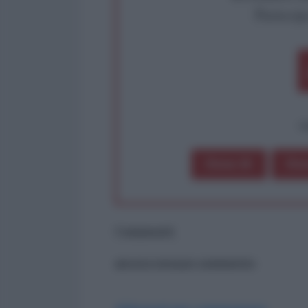
Partecip
op
Dona 1€
Don
Commenti
ancora nessun commento