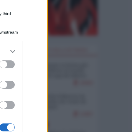
 third
Downstream
er and store
I PIÙ LETTI DELLA SETTIMANA
to grant or
ed purposes
Restare umani: la forma più
alta di ribellione al mondo
distopico di oggi (di Alberto
Bradanini)
20453
Ceuta: perché il Marocco fa
con noi quello che vuole (di
Alberto Negri)
12457
EUROPA