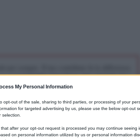
iti per sempre. Il tuo contributo fa la differenza:
mazione. L'ANTIDIPLOMATICO SEI ANCHE TU!
ocess My Personal Information
a 5€
Dona 15€
Scegli importo
to opt-out of the sale, sharing to third parties, or processing of your per
formation for targeted advertising by us, please use the below opt-out s
 selection.
 tutto bene (pandemia a parte) siete decisamente
 that after your opt-out request is processed you may continue seeing i
ella Greensill Bank, controllata tedesca con sede a
ased on personal information utilized by us or personal information dis