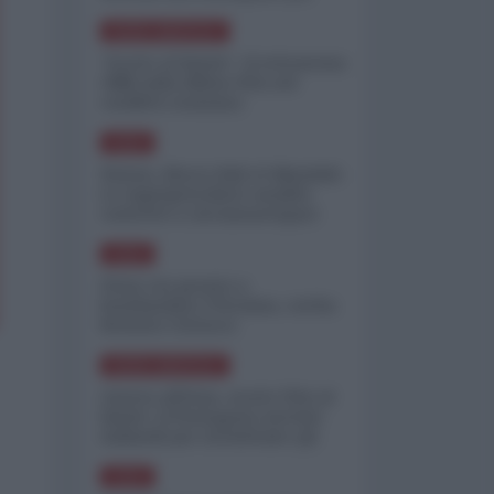
minimizzare le perdite
NORD-AMERICA
"Scorte al limite": il retroscena
CNN sulla difesa USA nel
conflitto iraniano
ASIA
Yemen, blocco Bab el-Mandab:
Le superpetroliere saudite
costrette a circumnavigare
l'Africa
ASIA
l'Iran era pronto a
bombardare l'Ucraina, cos'ha
fermato l'attacco
NORD-AMERICA
Guerra all'Iran, scorte USA al
limite: il Pentagono investe
miliardi per ricostituire gli
arsenali
ASIA