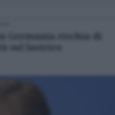
00:03
in Germania rischia di
à sul lastrico