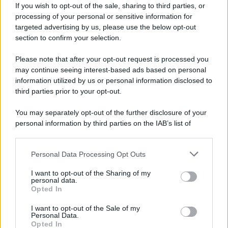
If you wish to opt-out of the sale, sharing to third parties, or
processing of your personal or sensitive information for
targeted advertising by us, please use the below opt-out
section to confirm your selection.
Please note that after your opt-out request is processed you
may continue seeing interest-based ads based on personal
information utilized by us or personal information disclosed to
third parties prior to your opt-out.
Usa-Cuba. Dichiarazione MINREX: “Un passo
You may separately opt-out of the further disclosure of your
limitato nella giusta direzione”
personal information by third parties on the IAB’s list of
downstream participants.
Personal Data Processing Opt Outs
This information may also be disclosed by us to third parties
on the IAB’s List of Downstream Participants that may further
19 Maggio 2022 10:00
I want to opt-out of the Sharing of my
disclose it to other third parties.
personal data.
Opted In
Please note that this website/app uses one or more Google
services and may gather and store information including but
I want to opt-out of the Sale of my
Personal Data.
not limited to your visit or usage behaviour. You may click to
Opted In
grant or deny consent to Google and its third-party tags to