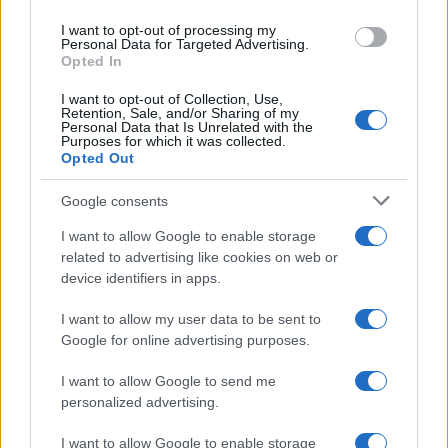
use your data for below specified purposes in below Google
I want to opt-out of processing my
consent section.
Personal Data for Targeted Advertising.
Opted In
I want to opt-out of Collection, Use,
Retention, Sale, and/or Sharing of my
Personal Data that Is Unrelated with the
Purposes for which it was collected.
Opted Out
Cuba. C’erano stati l'11 luglio e il 15
novembre, e poi è arrivato il 1° maggio
Google consents
I want to allow Google to enable storage
related to advertising like cookies on web or
device identifiers in apps.
03 Maggio 2022 18:41
I want to allow my user data to be sent to
Google for online advertising purposes.
I want to allow Google to send me
personalized advertising.
I want to allow Google to enable storage