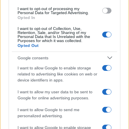
di Alessandro Bartoloni
use your data for below specified purposes in below Google
I want to opt-out of processing my
consent section.
Personal Data for Targeted Advertising.
Opted In
I want to opt-out of Collection, Use,
Retention, Sale, and/or Sharing of my
Come finirebbe una guerra tra UE e
Personal Data that Is Unrelated with the
Russia? Tre scenari per il 2030 (e le
Purposes for which it was collected.
alternative alla linea dura)
Opted Out
20 Luglio 2026 10:00
Google consents
I want to allow Google to enable storage
related to advertising like cookies on web or
#
GEOGRAFIE
DEL
POTERE
device identifiers in apps.
I want to allow my user data to be sent to
di Fabio Massimo Paernti
Google for online advertising purposes.
I want to allow Google to send me
personalized advertising.
I want to allow Google to enable storage