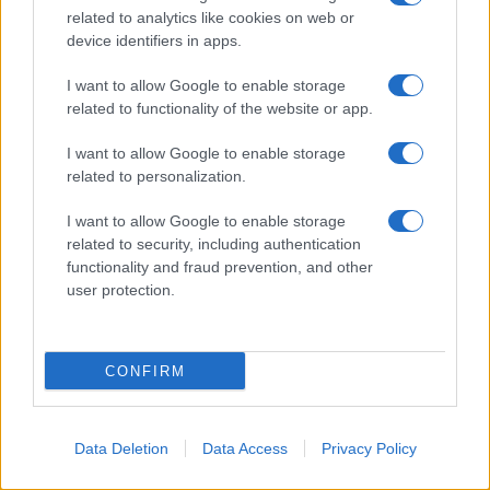
related to analytics like cookies on web or
device identifiers in apps.
La governance cinese vista dai
rappresentanti italiani e la visione dello
I want to allow Google to enable storage
sviluppo comune sino-italiano
related to functionality of the website or app.
06 Agosto 2026 08:00
I want to allow Google to enable storage
related to personalization.
I want to allow Google to enable storage
#
SCELTI
DAL
PEOPLE'S
DAILY
related to security, including authentication
functionality and fraud prevention, and other
user protection.
CONFIRM
Registro di ispezione di un drone
Data Deletion
Data Access
Privacy Policy
intelligente
30 Luglio 2026 09:00