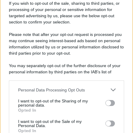
If you wish to opt-out of the sale, sharing to third parties, or
25 Giugno 2026 10:00
processing of your personal or sensitive information for
targeted advertising by us, please use the below opt-out
section to confirm your selection.
#
EXODUS
Please note that after your opt-out request is processed you
may continue seeing interest-based ads based on personal
information utilized by us or personal information disclosed to
di Michelangelo Severgnini
third parties prior to your opt-out.
You may separately opt-out of the further disclosure of your
personal information by third parties on the IAB’s list of
downstream participants.
La Trilogia del Rimosso di Michelangelo
Severgnini, prodotta da l'AntiDiplomatico,
Personal Data Processing Opt Outs
This information may also be disclosed by us to third parties
interamente in chiaro
on the IAB’s List of Downstream Participants that may further
I want to opt-out of the Sharing of my
24 Luglio 2026 15:49
disclose it to other third parties.
personal data.
Opted In
Please note that this website/app uses one or more Google
services and may gather and store information including but
I want to opt-out of the Sale of my
Personal Data.
not limited to your visit or usage behaviour. You may click to
#
GENERAZIONE
ANTIDIPLOMATICA
Opted In
grant or deny consent to Google and its third-party tags to