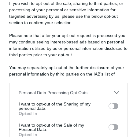
If you wish to opt-out of the sale, sharing to third parties, or
processing of your personal or sensitive information for
targeted advertising by us, please use the below opt-out
section to confirm your selection.
Please note that after your opt-out request is processed you
"Black Rock non perde mai" – l'allarme di
may continue seeing interest-based ads based on personal
Volpi sulla bolla tecnologica
information utilized by us or personal information disclosed to
third parties prior to your opt-out.
27 Giugno 2026 16:24
You may separately opt-out of the further disclosure of your
personal information by third parties on the IAB’s list of
downstream participants.
#
MONDISUD
Personal Data Processing Opt Outs
This information may also be disclosed by us to third parties
on the IAB’s List of Downstream Participants that may further
di Fabrizio Verde
I want to opt-out of the Sharing of my
disclose it to other third parties.
personal data.
Opted In
Please note that this website/app uses one or more Google
services and may gather and store information including but
I want to opt-out of the Sale of my
Personal Data.
not limited to your visit or usage behaviour. You may click to
Opted In
Dalla Convertibilità al "grillete fiscal":
grant or deny consent to Google and its third-party tags to