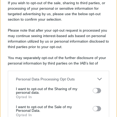
If you wish to opt-out of the sale, sharing to third parties, or
processing of your personal or sensitive information for
targeted advertising by us, please use the below opt-out
section to confirm your selection.
Please note that after your opt-out request is processed you
may continue seeing interest-based ads based on personal
information utilized by us or personal information disclosed to
third parties prior to your opt-out.
You may separately opt-out of the further disclosure of your
personal information by third parties on the IAB’s list of
downstream participants.
Personal Data Processing Opt Outs
This information may also be disclosed by us to third parties
on the IAB’s List of Downstream Participants that may further
I want to opt-out of the Sharing of my
disclose it to other third parties.
personal data.
Opted In
Please note that this website/app uses one or more Google
services and may gather and store information including but
I want to opt-out of the Sale of my
Personal Data.
not limited to your visit or usage behaviour. You may click to
Opted In
grant or deny consent to Google and its third-party tags to