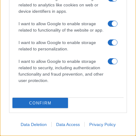
related to analytics like cookies on web or
#
GENERAZIONE
ANTIDIPLOMATICA
device identifiers in apps.
I want to allow Google to enable storage
related to functionality of the website or app.
I want to allow Google to enable storage
related to personalization.
I want to allow Google to enable storage
Berlino salva la privacy delle chat online –
related to security, including authentication
ma il rischio censura resta all’orizzonte
functionality and fraud prevention, and other
17 Ottobre 2025 13:00
user protection.
CONFIRM
#
UNA
FINESTRA
APERTA
Data Deletion
Data Access
Privacy Policy
Una finestra aperta