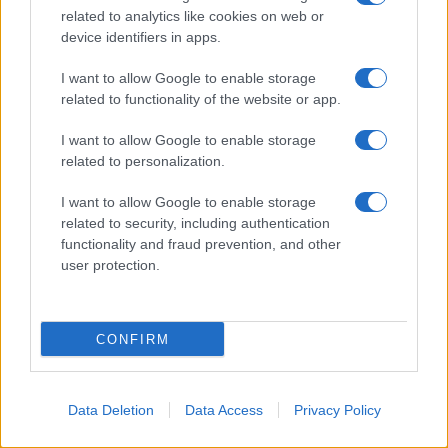
related to analytics like cookies on web or
device identifiers in apps.
#
RETHINK.POWER
I want to allow Google to enable storage
related to functionality of the website or app.
di Alessandro Bartoloni
I want to allow Google to enable storage
related to personalization.
I want to allow Google to enable storage
Come finirebbe una guerra tra UE e
related to security, including authentication
Russia? Tre scenari per il 2030 (e le
functionality and fraud prevention, and other
alternative alla linea dura)
user protection.
20 Luglio 2026 10:00
CONFIRM
#
GEOGRAFIE
DEL
POTERE
Data Deletion
Data Access
Privacy Policy
di Fabio Massimo Paernti