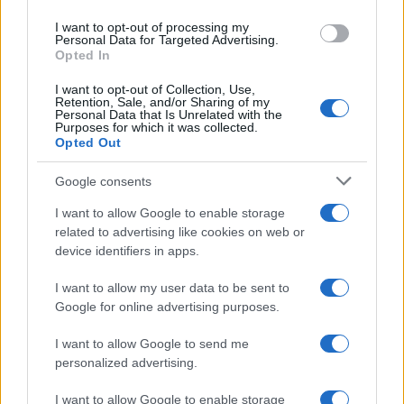
use your data for below specified purposes in below Google
I want to opt-out of processing my
consent section.
#
GEOGRAFIE
DEL
POTERE
Personal Data for Targeted Advertising.
Opted In
I want to opt-out of Collection, Use,
di Fabio Massimo Paernti
Retention, Sale, and/or Sharing of my
Personal Data that Is Unrelated with the
Purposes for which it was collected.
Opted Out
Google consents
"Mentre noi giochiamo con i chatbot, la
I want to allow Google to enable storage
Cina si è presa il futuro dell'IA" (VIDEO)
related to advertising like cookies on web or
device identifiers in apps.
24 Giugno 2026 08:00
I want to allow my user data to be sent to
Google for online advertising purposes.
#
RETHINK.POWER
I want to allow Google to send me
personalized advertising.
di Alessandro Bartoloni
I want to allow Google to enable storage