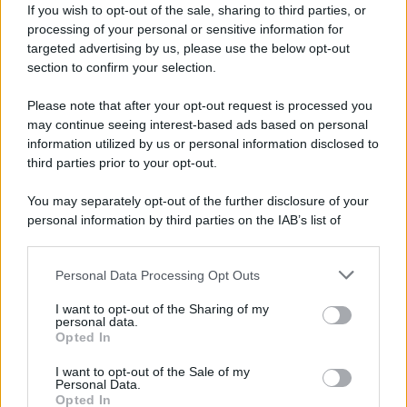
If you wish to opt-out of the sale, sharing to third parties, or
processing of your personal or sensitive information for
targeted advertising by us, please use the below opt-out
section to confirm your selection.
Please note that after your opt-out request is processed you
may continue seeing interest-based ads based on personal
information utilized by us or personal information disclosed to
third parties prior to your opt-out.
You may separately opt-out of the further disclosure of your
personal information by third parties on the IAB’s list of
downstream participants.
Personal Data Processing Opt Outs
This information may also be disclosed by us to third parties
on the IAB’s List of Downstream Participants that may further
I want to opt-out of the Sharing of my
disclose it to other third parties.
personal data.
Opted In
Please note that this website/app uses one or more Google
services and may gather and store information including but
I want to opt-out of the Sale of my
Personal Data.
not limited to your visit or usage behaviour. You may click to
Opted In
grant or deny consent to Google and its third-party tags to