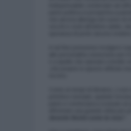
indispensabile cominciare ad aff
parte politica si prospetta a paro
che ancora alberga nel cuore di m
vecchi e vicini all'ultimo addio, 
speranza di poter ancora credere 
A tal fine potremmo rivolgerci sop
alle personalità conosciute per il 
e a quelle che operano a livello ci
,che proprio in questo difficile 
tra loro.
Come ai tempi di Abramo, ( così s
primitivo nomade, quando trovava
parte e cominciava a scavare un p
affrontare una grande sfida per p
deserto fiorirà come la rosa”.