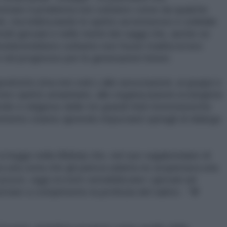
rontare il problema non soltanto come da qualche
le, ma indirizzando lo spirito avventuroso e solidale
olti giovani e nelle menti dei saggi che, anche se
desidererebbero soltanto non fosse tradita la loro
nel progresso per le generazioni future.
rattutto (ma non solo ) alle associazioni, ai gruppi e
loro spirito umanitario, alle organizzazioni ecologiste
vile e religioso delle tre grandi fedi monoteistiche
momento stanno aprendo importanti spiragli di dialogo
i legge nella Bibbia) che, nel suo vagabondare di
 una zona che gli pareva adatta ne acquistava una
ozzo, oggi occorre sensibilizzare i giovani ad
ortare a compimento la profezia del salmo :
“Il