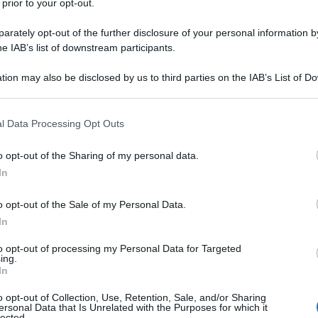
 prior to your opt-out.
'ipotesi della
bonifica del deserto del Sahara
 fermare la fuga dall'Africa e dalla fame
rately opt-out of the further disclosure of your personal information by
sistenza trovando lavoro “in loco” e,
he IAB’s list of downstream participants.
Europa il risveglio di tutte le languenti attività
tion may also be disclosed by us to third parties on the IAB’s List of 
e gli strumenti d'ogni genere per la mastodontica
 that may further disclose it to other third parties.
ldo Ferretti di Grosseto, membro di Legambiente e
enomeni socio-economici mondiali, mi aveva
 that this website/app uses one or more Google services and may gath
l Data Processing Opt Outs
 tra l'altro, qui di seguito trascrivo.
including but not limited to your visit or usage behaviour. You may click 
 to Google and its third-party tags to use your data for below specifi
o opt-out of the Sharing of my personal data.
ogle consent section.
a di cui si discute dal dopoguerra, non solo con le
In
NU, Banca Mondiale, ecc.) ma anche a livello di
o opt-out of the Sale of my Personal Data.
In
 filone di studio che si chiama “sociologia dello
to opt-out of processing my Personal Data for Targeted
mi a noi cari. Come già detto il problema dell’Africa
ing.
e invece sono abbondanti) ma di cultura politica
In
o opt-out of Collection, Use, Retention, Sale, and/or Sharing
ersonal Data that Is Unrelated with the Purposes for which it
lected.