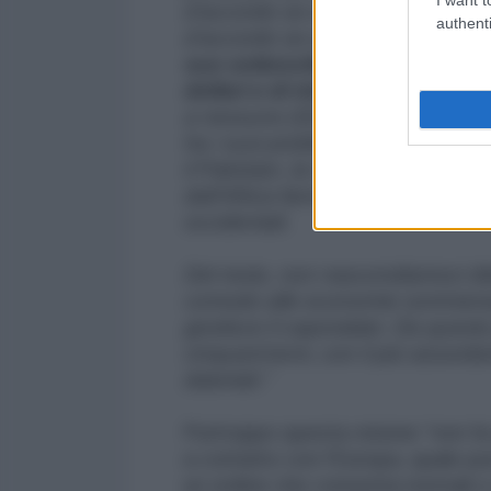
d’accordo se a Washington non 
authenti
d’accordo se a Pechino non son
suo sottosviluppo) è una quest
dollari e di interessi.
E delle mig
a nessuno (Gli USA hanno i loro 
ha i suoi problemi con l’Ucraina e
il
Pakistan, la Cina con il Tibet, 
dall’Africa fanno notizia solo Ebo
occidentali.
Del resto, non nascondiamoci diet
comodo alle economie sommerse, a
gestisce il caporalato. Da questo 
cinquant'anni, con il più assorda
datoriali.”
Purtroppo questa visione “non fa 
a contatto con l'Europa, quale può
un ordine che consenta normali o 