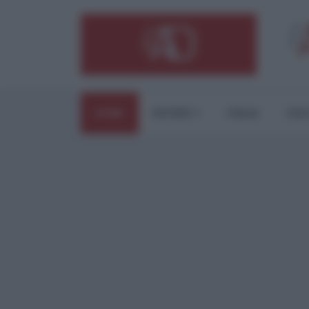
HOME
ESTERI
ITALIA
CUL