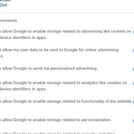
nflitto armato in corso e altre potenziali (dalla Libia
Out
d’Africa, dal Sudan alla Nigeria) e pensare di andare
le.
consents
arie e non governative (ONG) spesso sono costrette
o allow Google to enable storage related to advertising like cookies on
 corso.
evice identifiers in apps.
o allow my user data to be sent to Google for online advertising
re concessioni per l’estrazione di petrolio e gas
s.
e questo non evita rapimenti e scontri) è perché ci
 e non è un aspetto secondario).
to allow Google to send me personalized advertising.
n termini di grano nel deserto per usi alimentari
o allow Google to enable storage related to analytics like cookies on
biodiesel non smuove miliardi, e non è
evice identifiers in apps.
i, ma sarebbe una forma di sviluppo, non
non ci guadagnerebbe nulla.
o allow Google to enable storage related to functionality of the website
non è realistico. E non è che con un libro, anche se
o allow Google to enable storage related to personalization.
coscienze di chi deve decidere (neppure Renzi
uxelles non sono
d’accordo. E a Bruxelles non sono
o allow Google to enable storage related to security, including