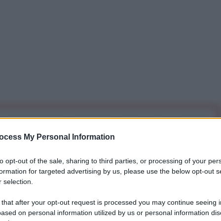
iti per sempre. Il tuo contributo fa la differenza:
mazione. L'ANTIDIPLOMATICO SEI ANCHE TU!
ocess My Personal Information
to opt-out of the sale, sharing to third parties, or processing of your per
formation for targeted advertising by us, please use the below opt-out s
a 5€
Dona 15€
Scegli importo
 selection.
 that after your opt-out request is processed you may continue seeing i
ased on personal information utilized by us or personal information dis