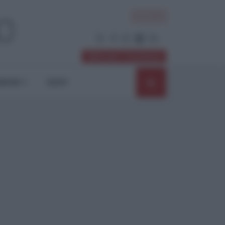
ACCEDI
Abbonati / Sostienici
NIONI
SHOP