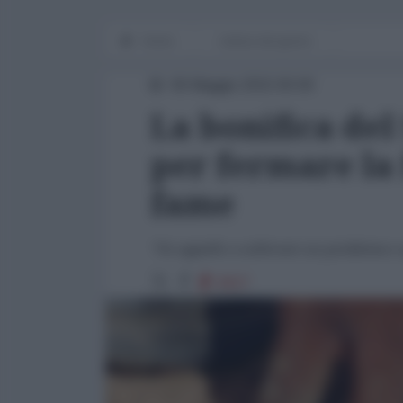
Home
notizia del giorno
06 Maggio 2015 00:00
La bonifica de
per fermare la 
fame
"Un appello a sollevare un problema e a
8927