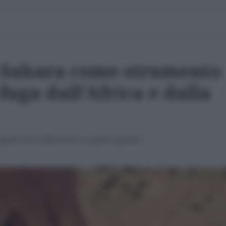
l Sahara come strumento
fuga dall'Africa e dalla
prire una riflessione su queste ipotesi"