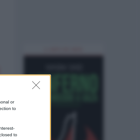
IL LIBRO DEL MESE
sonal or
ection to
nterest-
closed to