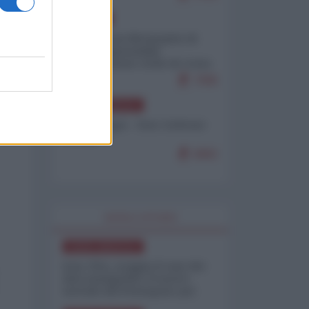
EUROPA
Petro accusa Netanyahu di
essere responsabile
"dell'invasione civile di Ceuta
da parte dei marocchini"
7086
NORD-AMERICA
Chris Hedges - Don Corleone
Trump
6882
WORLD AFFAIRS
NORD-AMERICA
Iran-USA, scoppia il caso dei
dati manipolati: il nuovo
metodo del Pentagono per
minimizzare le perdite