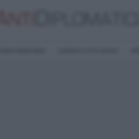
TURA E RESISTENZA
LAVORO E LOTTE SOCIALI
OPI