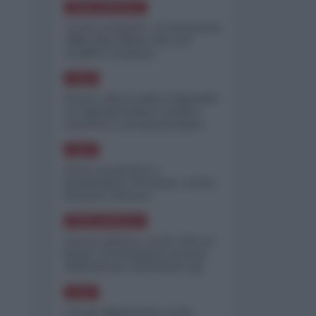
NORD-AMERICA
"Scorte al limite": il retroscena
CNN sulla difesa USA nel
conflitto iraniano
ASIA
Yemen, blocco Bab el-Mandab:
Le superpetroliere saudite
costrette a circumnavigare
l'Africa
ASIA
l'Iran era pronto a
bombardare l'Ucraina, cos'ha
fermato l'attacco
NORD-AMERICA
Guerra all'Iran, scorte USA al
limite: il Pentagono investe
miliardi per ricostituire gli
arsenali
ASIA
Canale diplomatico resta