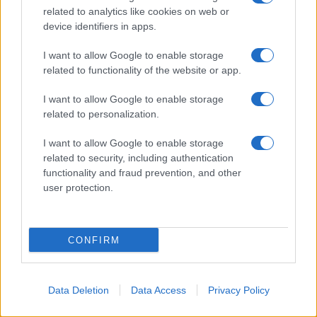
related to analytics like cookies on web or
device identifiers in apps.
"Black Rock non perde mai" – l'allarme di
I want to allow Google to enable storage
Volpi sulla bolla tecnologica
related to functionality of the website or app.
27 Giugno 2026 16:24
I want to allow Google to enable storage
related to personalization.
I want to allow Google to enable storage
#
MONDISUD
related to security, including authentication
functionality and fraud prevention, and other
user protection.
di Fabrizio Verde
CONFIRM
Dalla Convertibilità al "grillete fiscal":
l'Argentina si consegna ai mercati (ancora
Data Deletion
Data Access
Privacy Policy
una volta)